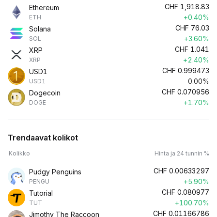
CHF
1,918.83
Ethereum
+0.40%
ETH
CHF
76.03
Solana
+3.60%
SOL
CHF
1.041
XRP
+2.40%
XRP
CHF
0.999473
USD1
0.00%
USD1
CHF
0.070956
Dogecoin
+1.70%
DOGE
Trendaavat kolikot
Kolikko
Hinta ja 24 tunnin %
CHF
0.00633297
Pudgy Penguins
+5.90%
PENGU
CHF
0.080977
Tutorial
+100.70%
TUT
CHF
0.01166786
Jimothy The Raccoon