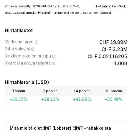
Viimeksi päivitetty: 2026-08-08 19:46:28
(UTC+0)
Tietolähde: CoinGecko
Vastuuvapauslauseke: Historiallinen tuotto ei ole tae tulevasta kehityksestä.
Hintatilastot
Markkina-arvo
19.89M
24 h volyymi
2.23M
Kaikkien aikojen huippu
0.02116205
Kierrossa oleva tarjonta
1.00B
Hintahistoria (USD)
Tänään
7 päivää
14 päivää
30 päivää
+30.37%
+28.13%
+41.69%
+85.49%
Mitä mieltä olet 龙虾 (Lobster) (龙虾)-rahakkeista