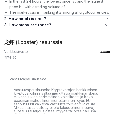
In the last 24 hours, the lowest price is , and the highest
price is , with a trading volume of .
The market cap is , ranking it # among all cryptocurrencies.
2. How much is one ?
3. How many are there?
龙虾 (Lobster) resurssia
Verkkosivusto
x.com
Yhteisö
Vastuuvapauslauseke
Vastuuvapauslauseke Kryptovarojen hankkiminen
kryptovaroihin sisältää merkittäviä markkinariskejä,
mukaan lukien äärimmäinen volatiliteetti ja koko
pääoman mahdollinen menettäminen. Bybit EU
sanoutuu irti kaikesta vastuusta toimien tuloksista.
Mikään tässä esitetty ei ole taloudellinen neuvo,
suositus tai tarjous ostaa, myydä tai pitää hallussa