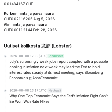
0.01484167 CHF.
Korkein hinta ja päivämäärä
CHF0.02116205 Aug 5, 2026
Alin hinta ja päivämäärä
CHF0.00112144 Feb 28, 2026
Uutiset kolikosta 龙虾 (Lobster)
2026-08-08 17:30
(UTC)
nouseva
July’s surprisingly weak jobs report coupled with a possible
cooling in inflation next week may lead the Fed to hold
interest rates steady at its next meeting, says Bloomberg
Economic’s @AnnaEconomist
2026-08-08 13:17
(UTC)
Neutraali
Why One Top Economist Says the Fed’s Inflation Fight Can’t
Be Won With Rate Hikes