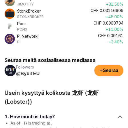
+31.50%
JIMOTHY
CHF
0.03116606
StonkBroker
+45.00%
STONKBROKER
CHF
0.0300734
Pons
+11.00%
PONS
CHF
0.09161
Pi Network
+3.40%
PI
Seuraa meitä sosiaalisessa mediassa
Followers
+
Seuraa
@Bybit EU
Usein kysyttyä kolikosta 龙虾 (龙虾
(Lobster))
1. How much is today?
As of , () is trading at .