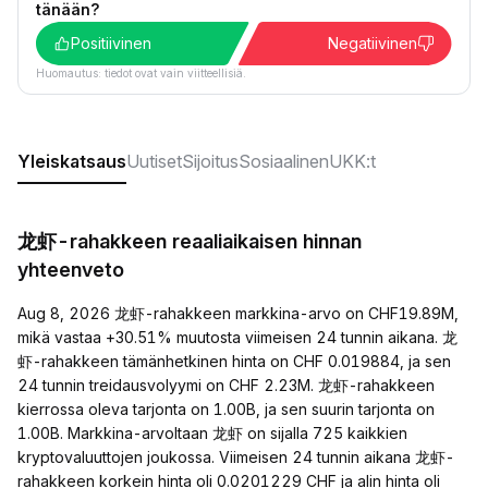
tänään?
Positiivinen
Negatiivinen
Huomautus: tiedot ovat vain viitteellisiä.
Yleiskatsaus
Uutiset
Sijoitus
Sosiaalinen
UKK:t
龙虾-rahakkeen reaaliaikaisen hinnan
yhteenveto
Aug 8, 2026 龙虾-rahakkeen markkina-arvo on CHF19.89M,
mikä vastaa +30.51% muutosta viimeisen 24 tunnin aikana. 龙
虾-rahakkeen tämänhetkinen hinta on CHF 0.019884, ja sen
24 tunnin treidausvolyymi on CHF 2.23M. 龙虾-rahakkeen
kierrossa oleva tarjonta on 1.00B, ja sen suurin tarjonta on
1.00B. Markkina-arvoltaan 龙虾 on sijalla 725 kaikkien
kryptovaluuttojen joukossa. Viimeisen 24 tunnin aikana 龙虾-
rahakkeen korkein hinta oli 0.0201229 CHF ja alin hinta oli