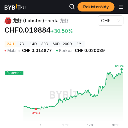
Rekisteröidy
Kryptohinnat
龙虾 (Lobster)-hinta 龙虾
龙虾 (Lobster)-hinta
龙虾
CHF
CHF0.019884
+30.50%
24H
7D
14D
30D
60D
200D
1Y
Matala
CHF
0.014877
Korkea
CHF
0.020039