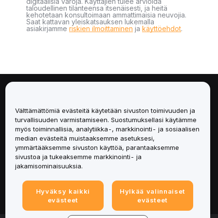
digitaalisia varoja. Käyttäjien tulee arvioida
taloudellinen tilanteensa itsenäisesti, ja heitä
kehotetaan konsultoimaan ammattimaisia neuvojia.
Saat kattavan yleiskatsauksen lukemalla
asiakirjamme
riskien ilmoittaminen
ja
käyttöehdot
.
Tietoa
Välttämättömiä evästeitä käytetään sivuston toimivuuden ja
Palvelut
turvallisuuden varmistamiseen. Suostumuksellasi käytämme
myös toiminnallisia, analytiikka-, markkinointi- ja sosiaalisen
median evästeitä muistaaksemme asetuksesi,
Tuki
ymmärtääksemme sivuston käyttöä, parantaaksemme
sivustoa ja tukeaksemme markkinointi- ja
Tuotteet
jakamisominaisuuksia.
Lakiasiat
Hyväksy kaikki
Hylkää valinnaiset
evästeet
evästeet