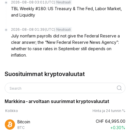
2026-08-08 03:01
(UTC)
Neutraali
TBL Weekly #180: US Treasury & The Fed, Labor Market,
and Liquidity
2026-08-08 01:39
(UTC)
Neutraali
July nonfarm payrolls did not give the Federal Reserve a
clear answer; the “New Federal Reserve News Agency”:
whether to raise rates in September still depends on
inflation.
Suosituimmat kryptovaluutat
Search
Markkina-arvoltaan suurimmat kryptovaluutat
Kolikko
Hinta ja 24 tunnin %
CHF
64,995.00
Bitcoin
+0.30%
BTC