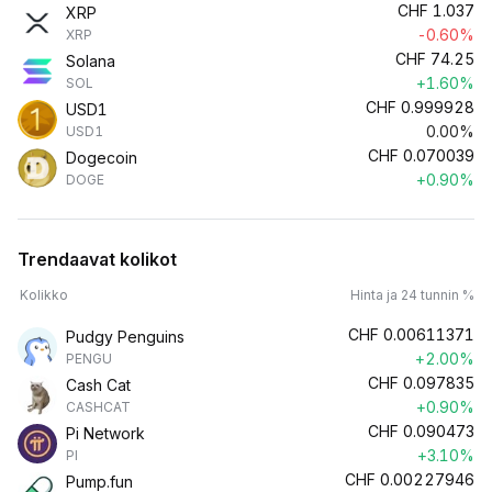
CHF
1.037
XRP
-0.60%
XRP
CHF
74.25
Solana
+1.60%
SOL
CHF
0.999928
USD1
0.00%
USD1
CHF
0.070039
Dogecoin
+0.90%
DOGE
Trendaavat kolikot
Kolikko
Hinta ja 24 tunnin %
CHF
0.00611371
Pudgy Penguins
+2.00%
PENGU
CHF
0.097835
Cash Cat
+0.90%
CASHCAT
CHF
0.090473
Pi Network
+3.10%
PI
CHF
0.00227946
Pump.fun