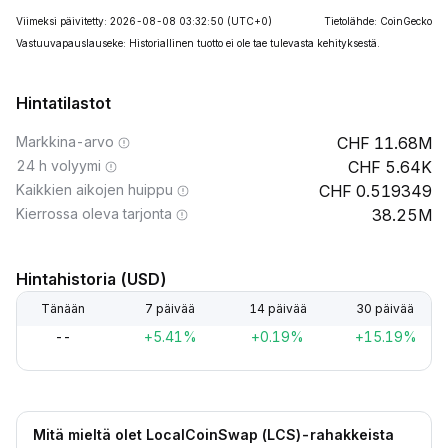
Viimeksi päivitetty: 2026-08-08 03:32:50
(UTC+0)
Tietolähde: CoinGecko
Vastuuvapauslauseke: Historiallinen tuotto ei ole tae tulevasta kehityksestä.
Hintatilastot
Markkina-arvo
11.68M
24 h volyymi
5.64K
Kaikkien aikojen huippu
0.519349
Kierrossa oleva tarjonta
38.25M
Hintahistoria (USD)
Tänään
7 päivää
14 päivää
30 päivää
--
+5.41%
+0.19%
+15.19%
Mitä mieltä olet LocalCoinSwap (LCS)-rahakkeista