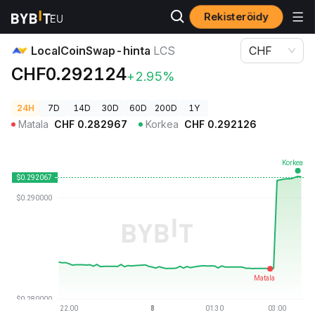
Rekisteröidy
Kryptohinnat
LocalCoinSwap-hinta LCS
LocalCoinSwap-hinta
LCS
CHF
CHF0.292124
+2.95%
24H
7D
14D
30D
60D
200D
1Y
Matala
CHF
0.282967
Korkea
CHF
0.292126