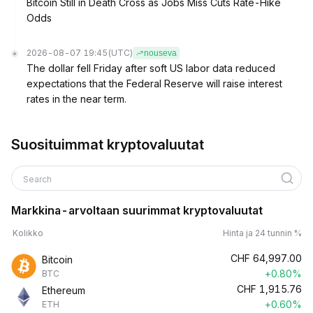
Bitcoin Still in Death Cross as Jobs Miss Cuts Rate-Hike
Odds
2026-08-07 19:45
(UTC)
nouseva
The dollar fell Friday after soft US labor data reduced
expectations that the Federal Reserve will raise interest
rates in the near term.
Suosituimmat kryptovaluutat
Search
Markkina-arvoltaan suurimmat kryptovaluutat
Kolikko
Hinta ja 24 tunnin %
CHF
64,997.00
Bitcoin
+0.80%
BTC
CHF
1,915.76
Ethereum
+0.60%
ETH