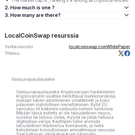
The market cap is , ranking it # among all cryptocurrencies.
2. How much is one ?
3. How many are there?
LocalCoinSwap resurssia
Verkkosivusto
localcoinswap.com
WhitePaper
Yhteisö
Vastuuvapauslauseke
Vastuuvapauslauseke Kryptovarojen hankkiminen
kryptovaroihin sisältää merkittäviä markkinariskejä,
mukaan lukien äärimmäinen volatiliteetti ja koko
pääoman mahdollinen menettäminen. Bybit EU
sanoutuu irti kaikesta vastuusta toimien tuloksista.
Mikään tässä esitetty ei ole taloudellinen neuvo,
suositus tai tarjous ostaa, myydä tai pitää hallussa
digitaalisia varoja. Käyttäjien tulee arvioida
taloudellinen tilanteensa itsenäisesti, ja heitä
kehotetaan konsultoimaan ammattimaisia neuvojia.
Saat kattavan yleiskatsauksen lukemalla