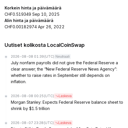
Korkein hinta ja päivämäärä
CHF0.519349 Sep 10, 2025
Alin hinta ja päivämäärä
CHF0.00182974 Apr 26, 2022
Uutiset kolikosta LocalCoinSwap
2026-08-08 01:39
(UTC)
Neutraali
July nonfarm payrolls did not give the Federal Reserve a
clear answer; the “New Federal Reserve News Agency”:
whether to raise rates in September still depends on
inflation.
2026-08-08 00:25
(UTC)
Laskeva
Morgan Stanley: Expects Federal Reserve balance sheet to
shrink by $1.5 trillion
2026-08-07 23:28
(UTC)
Laskeva