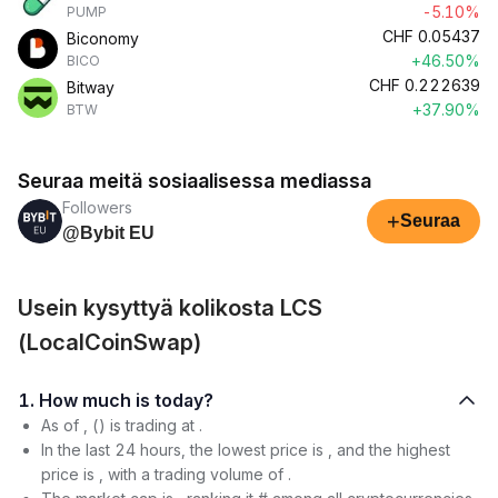
-5.10%
PUMP
CHF
0.05437
Biconomy
+46.50%
BICO
CHF
0.222639
Bitway
+37.90%
BTW
Seuraa meitä sosiaalisessa mediassa
Followers
+
Seuraa
@Bybit EU
Usein kysyttyä kolikosta LCS
(LocalCoinSwap)
1. How much is today?
As of , () is trading at .
In the last 24 hours, the lowest price is , and the highest
price is , with a trading volume of .