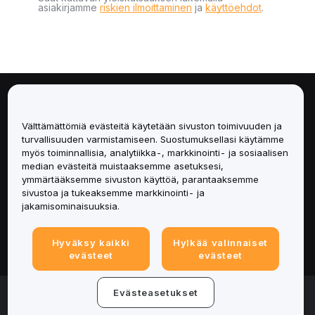
asiakirjamme
riskien ilmoittaminen
ja
käyttöehdot
.
Tietoa
Välttämättömiä evästeitä käytetään sivuston toimivuuden ja
Palvelut
turvallisuuden varmistamiseen. Suostumuksellasi käytämme
myös toiminnallisia, analytiikka-, markkinointi- ja sosiaalisen
median evästeitä muistaaksemme asetuksesi,
Tuki
ymmärtääksemme sivuston käyttöä, parantaaksemme
sivustoa ja tukeaksemme markkinointi- ja
Tuotteet
jakamisominaisuuksia.
Lakiasiat
Hyväksy kaikki
Hylkää valinnaiset
evästeet
evästeet
© 2025-2026 Bybit.eu. All rights reserved.
Evästeasetukset
Palveluehdot
|
Tietosuojaehdot
|
Yritystiedot