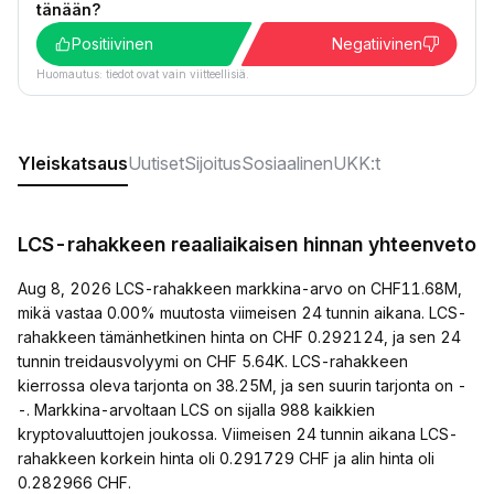
tänään?
Positiivinen
Negatiivinen
Huomautus: tiedot ovat vain viitteellisiä.
Yleiskatsaus
Uutiset
Sijoitus
Sosiaalinen
UKK:t
LCS-rahakkeen reaaliaikaisen hinnan yhteenveto
Aug 8, 2026 LCS-rahakkeen markkina-arvo on CHF11.68M,
mikä vastaa 0.00% muutosta viimeisen 24 tunnin aikana. LCS-
rahakkeen tämänhetkinen hinta on CHF 0.292124, ja sen 24
tunnin treidausvolyymi on CHF 5.64K. LCS-rahakkeen
kierrossa oleva tarjonta on 38.25M, ja sen suurin tarjonta on -
-. Markkina-arvoltaan LCS on sijalla 988 kaikkien
kryptovaluuttojen joukossa. Viimeisen 24 tunnin aikana LCS-
rahakkeen korkein hinta oli 0.291729 CHF ja alin hinta oli
0.282966 CHF.