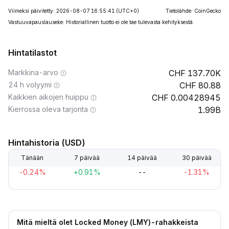
Viimeksi päivitetty: 2026-08-07 16:55:41
(UTC+0)
Tietolähde: CoinGecko
Vastuuvapauslauseke: Historiallinen tuotto ei ole tae tulevasta kehityksestä.
Hintatilastot
Markkina-arvo
137.70K
24 h volyymi
80.88
Kaikkien aikojen huippu
0.00428945
Kierrossa oleva tarjonta
1.99B
Hintahistoria (USD)
Tänään
7 päivää
14 päivää
30 päivää
-0.24%
+0.91%
--
-1.31%
Mitä mieltä olet Locked Money (LMY)-rahakkeista