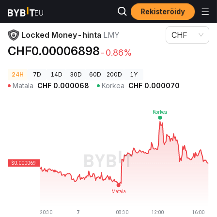
Rekisteröidy
Kryptohinnat
Locked Money-hinta LMY
Locked Money-hinta
LMY
CHF
CHF0.00006898
-0.86%
24H
7D
14D
30D
60D
200D
1Y
Matala
CHF
0.000068
Korkea
CHF
0.000070