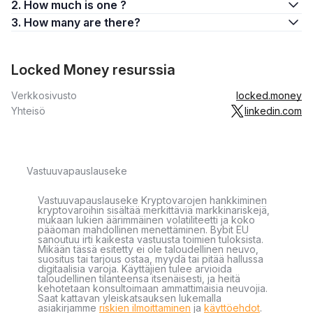
2. How much is one ?
3. How many are there?
Locked Money resurssia
Verkkosivusto
locked.money
Yhteisö
linkedin.com
Vastuuvapauslauseke
Vastuuvapauslauseke Kryptovarojen hankkiminen
kryptovaroihin sisältää merkittäviä markkinariskejä,
mukaan lukien äärimmäinen volatiliteetti ja koko
pääoman mahdollinen menettäminen. Bybit EU
sanoutuu irti kaikesta vastuusta toimien tuloksista.
Mikään tässä esitetty ei ole taloudellinen neuvo,
suositus tai tarjous ostaa, myydä tai pitää hallussa
digitaalisia varoja. Käyttäjien tulee arvioida
taloudellinen tilanteensa itsenäisesti, ja heitä
kehotetaan konsultoimaan ammattimaisia neuvojia.
Saat kattavan yleiskatsauksen lukemalla
asiakirjamme
riskien ilmoittaminen
ja
käyttöehdot
.