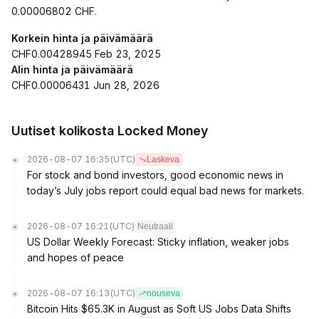
0.00006802 CHF.
Korkein hinta ja päivämäärä
CHF0.00428945 Feb 23, 2025
Alin hinta ja päivämäärä
CHF0.00006431 Jun 28, 2026
Uutiset kolikosta Locked Money
2026-08-07 16:35
(UTC)
Laskeva
For stock and bond investors, good economic news in
today’s July jobs report could equal bad news for markets.
2026-08-07 16:21
(UTC)
Neutraali
US Dollar Weekly Forecast: Sticky inflation, weaker jobs
and hopes of peace
2026-08-07 16:13
(UTC)
nouseva
Bitcoin Hits $65.3K in August as Soft US Jobs Data Shifts