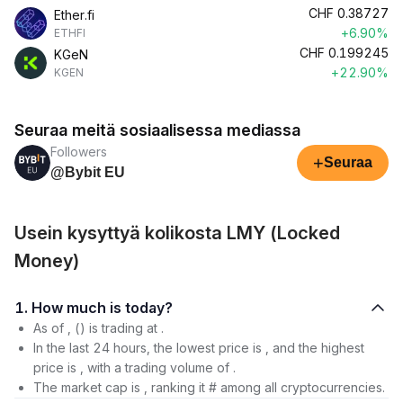
CHF
0.38727
Ether.fi
+6.90%
ETHFI
CHF
0.199245
KGeN
+22.90%
KGEN
Seuraa meitä sosiaalisessa mediassa
Followers
+
Seuraa
@Bybit EU
Usein kysyttyä kolikosta LMY (Locked
Money)
1. How much is today?
As of , () is trading at .
In the last 24 hours, the lowest price is , and the highest
price is , with a trading volume of .
The market cap is , ranking it # among all cryptocurrencies.