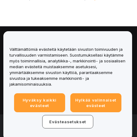
Tietoa
Välttämättömiä evästeitä käytetään sivuston toimivuuden ja
Palvelut
turvallisuuden varmistamiseen. Suostumuksellasi käytämme
myös toiminnallisia, analytiikka-, markkinointi- ja sosiaalisen
median evästeitä muistaaksemme asetuksesi,
Tuki
ymmärtääksemme sivuston käyttöä, parantaaksemme
sivustoa ja tukeaksemme markkinointi- ja
Tuotteet
jakamisominaisuuksia.
Lakiasiat
Hyväksy kaikki
Hylkää valinnaiset
evästeet
evästeet
© 2025-2026 Bybit.eu. All rights reserved.
Evästeasetukset
Palveluehdot
|
Tietosuojaehdot
|
Yritystiedot
(Impressum)
|
Evästeasetukset