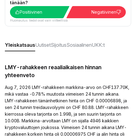
tänään?
Positiivinen
Negatiivinen
Huomautus: tiedot ovat vain viitteellisiä.
Yleiskatsaus
Uutiset
Sijoitus
Sosiaalinen
UKK:t
LMY-rahakkeen reaaliaikaisen hinnan
yhteenveto
Aug 7, 2026 LMY-rahakkeen markkina-arvo on CHF137.70K,
mikä vastaa -0.78% muutosta viimeisen 24 tunnin aikana.
LMY-rahakkeen tämänhetkinen hinta on CHF 0.00006898, ja
sen 24 tunnin treidausvolyymi on CHF 80.88. LMY-rahakkeen
kierrossa oleva tarjonta on 1.99B, ja sen suurin tarjonta on
10.00B. Markkina-arvoltaan LMY on sijalla 4946 kaikkien
kryptovaluuttojen joukossa. Viimeisen 24 tunnin aikana LMY-
rahakkeen korkein hinta oli 0.00006975 CHF ja alin hinta oli