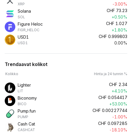
-3.00%
XRP
CHF
73.23
Solana
+0.50%
SOL
CHF
1.027
Figure Heloc
+1.80%
FIGR_HELOC
CHF
0.999803
USD1
0.00%
USD1
Trendaavat kolikot
Kolikko
Hinta ja 24 tunnin %
CHF
2.34
Lighter
+4.10%
LIT
CHF
0.054417
Biconomy
+53.00%
BICO
CHF
0.00227744
Pump.fun
-1.00%
PUMP
CHF
0.097285
Cash Cat
-18.10%
CASHCAT