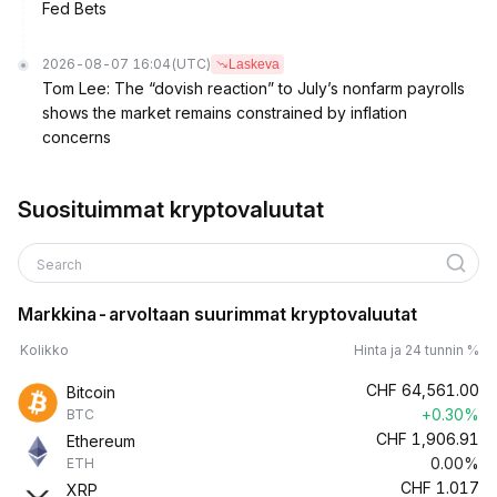
Fed Bets
2026-08-07 16:04
(UTC)
Laskeva
Tom Lee: The “dovish reaction” to July’s nonfarm payrolls
shows the market remains constrained by inflation
concerns
Suosituimmat kryptovaluutat
Search
Markkina-arvoltaan suurimmat kryptovaluutat
Kolikko
Hinta ja 24 tunnin %
CHF
64,561.00
Bitcoin
+0.30%
BTC
CHF
1,906.91
Ethereum
0.00%
ETH
CHF
1.017
XRP