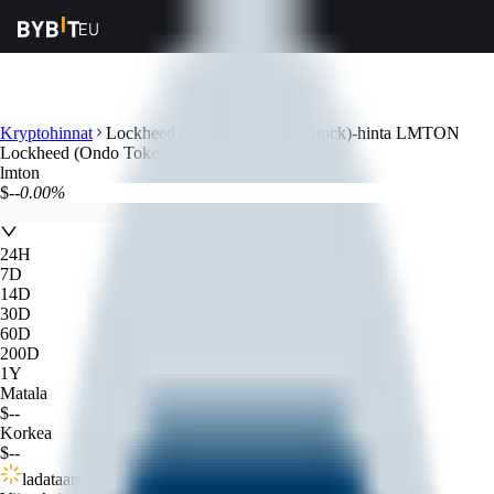
Kryptohinnat
Lockheed (Ondo Tokenized Stock)-hinta LMTON
Lockheed (Ondo Tokenized Stock)-hinta
lmton
$--
0.00%
24H
7D
14D
30D
60D
200D
1Y
Matala
$
--
Korkea
$
--
ladataan...