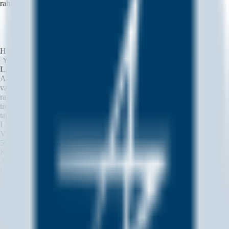
rahakkeista tänään?
Huomautus: tiedot ovat vain viitteellisiä.
Yleiskatsaus
Uutiset
Sijoitus
Sosiaalinen
UKK:t
LMTON-rahakkeen reaaliaikaisen hinnan yhteenveto
Aug 7, 2026 LMTON-rahakkeen markkina-arvo on $4.38M, mikä
vastaa +0.03% muutosta viimeisen 24 tunnin aikana. LMTON-
rahakkeen tämänhetkinen hinta on $ 595.11, ja sen 24 tunnin
treidausvolyymi on $ 812.34K. LMTON-rahakkeen kierrossa oleva
tarjonta on 7.35K, ja sen suurin tarjonta on --. Markkina-arvoltaan
LMTON on sijalla 1651 kaikkien kryptovaluuttojen joukossa.
Viimeisen 24 tunnin aikana LMTON-rahakkeen korkein hinta oli
595.58 $ ja alin hinta oli 590.50 $.
Korkein hinta ja päivämäärä
$765.12 Mar 2, 2026
Alin hinta ja päivämäärä
$442.29 Dec 2, 2025
Uutiset kolikosta Lockheed (Ondo Tokenized Stock)
2026-08-07 15:26
(UTC)
Neutraali
US Helps Prop Up Yen, but Japan Demands Trump Drop the
Pokémon Memes
2026-08-07 14:58
(UTC)
Laskeva
Federal Reserve Chairman Kevin Warsh Allegedly Prepared to
Support Interest Rate Hike at September Meeting