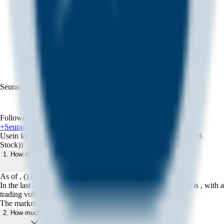
Seuraa meitä sosiaalisessa mediassa
Followers
@Bybit EU
+
Seuraa
Usein kysyttyä kolikosta LMTON (Lockheed (Ondo Tokenized
Stock))
1. How much is today?
As of , () is trading at .
In the last 24 hours, the lowest price is , and the highest price is , with a
trading volume of .
The market cap is , ranking it # among all cryptocurrencies.
2. How much is one ?