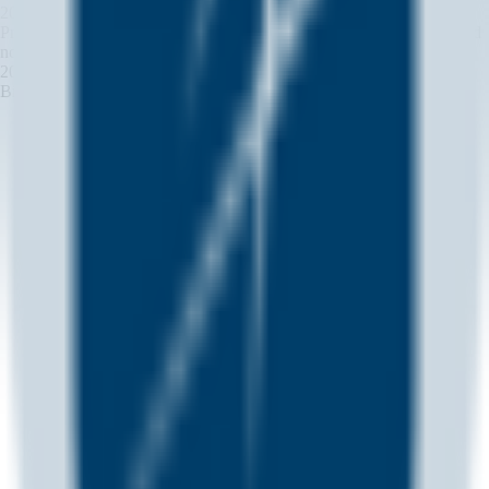
2026-08-07 14:35
(UTC)
Neutraali
Preview: Markets focus on tonight's U.S. July unemployment rate and
non-farm data, with institutional outlooks in review
2026-08-07 13:22
(UTC)
Laskeva
Bitcoin price slips below $65K after US jobs data