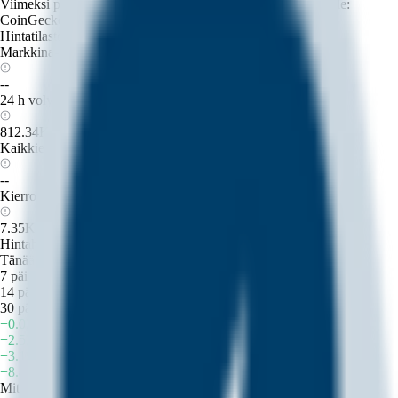
Viimeksi päivitetty: 2026-08-07 15:56:41
(UTC+0)
Tietolähde:
CoinGecko
Hintatilastot
Markkina-arvo
--
24 h volyymi
812.34K
Kaikkien aikojen huippu
--
Kierrossa oleva tarjonta
7.35K
Hintahistoria (USD)
Tänään
7 päivää
14 päivää
30 päivää
+0.03%
+2.52%
+3.19%
+8.85%
Mitä mieltä olet Lockheed (Ondo Tokenized Stock) (LMTON)-