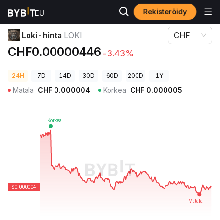
Rekisteröidy
Kryptohinnat
Loki-hinta LOKI
Loki-hinta
LOKI
CHF
CHF0.00000446
-3.43%
24H
7D
14D
30D
60D
200D
1Y
Matala
CHF
0.000004
Korkea
CHF
0.000005