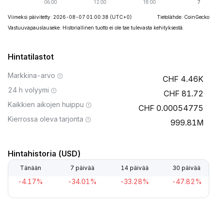
Viimeksi päivitetty: 2026-08-07 01:00:38
(UTC+0)
Tietolähde: CoinGecko
Vastuuvapauslauseke: Historiallinen tuotto ei ole tae tulevasta kehityksestä.
Hintatilastot
Markkina-arvo
4.46K
24 h volyymi
81.72
Kaikkien aikojen huippu
0.00054775
Kierrossa oleva tarjonta
999.81M
Hintahistoria (USD)
Tänään
7 päivää
14 päivää
30 päivää
-4.17%
-34.01%
-33.28%
-47.82%