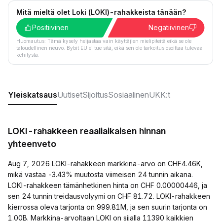
Mitä mieltä olet Loki (LOKI)-rahakkeista tänään?
Positiivinen
Negatiivinen
Huomautus: Tämä kysely heijastaa vain käyttäjien mielipiteitä eikä se ole
taloudellinen neuvo. Bybit EU ei tue sitä, eikä sen ole tarkoitus osoittaa tulevaa
kehitystä.
Yleiskatsaus
Uutiset
Sijoitus
Sosiaalinen
UKK:t
LOKI-rahakkeen reaaliaikaisen hinnan
yhteenveto
Aug 7, 2026 LOKI-rahakkeen markkina-arvo on CHF4.46K,
mikä vastaa -3.43% muutosta viimeisen 24 tunnin aikana.
LOKI-rahakkeen tämänhetkinen hinta on CHF 0.00000446, ja
sen 24 tunnin treidausvolyymi on CHF 81.72. LOKI-rahakkeen
kierrossa oleva tarjonta on 999.81M, ja sen suurin tarjonta on
1.00B. Markkina-arvoltaan LOKI on sijalla 11390 kaikkien