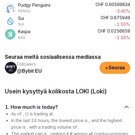
CHF
0.00599634
Pudgy Penguins
-3.40%
PENGU
CHF
0.675949
Sui
-1.50%
SUI
CHF
0.0256659
Kaspa
-1.50%
KAS
Seuraa meitä sosiaalisessa mediassa
Followers
+
Seuraa
@Bybit EU
Usein kysyttyä kolikosta LOKI (Loki)
1. How much is today?
As of , () is trading at .
In the last 24 hours, the lowest price is , and the highest
price is , with a trading volume of .
The market cap is , ranking it # among all cryptocurrencies.