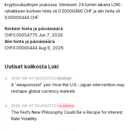
kryptovaluuttojen joukossa. Viimeisen 24 tunnin aikana LOKI-
rahakkeen korkein hinta oli 0.00000466 CHF ja alin hinta oli
0.00000444 CHF.
Korkein hinta ja päivämäärä
CHF0.00054775 Jun 7, 2026
Alin hinta ja päivämäärä
CHF0.00000444 Aug 6, 2026
Uutiset kolikosta Loki
2026-08-07 00:05
(UTC)
Neutraali
A 'weaponized' yen: How the U.S.-Japan intervention may
reshape global currency markets
2026-08-07 00:00
(UTC)
Laskeva
The Fed’s New Philosophy Could Be a Recipe for Interest
Rate Volatility