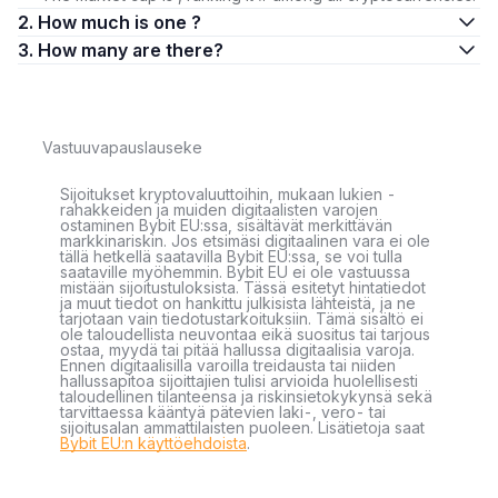
2. How much is one ?
3. How many are there?
Vastuuvapauslauseke
Sijoitukset kryptovaluuttoihin, mukaan lukien -
rahakkeiden ja muiden digitaalisten varojen
ostaminen Bybit EU:ssa, sisältävät merkittävän
markkinariskin. Jos etsimäsi digitaalinen vara ei ole
tällä hetkellä saatavilla Bybit EU:ssa, se voi tulla
saataville myöhemmin. Bybit EU ei ole vastuussa
mistään sijoitustuloksista. Tässä esitetyt hintatiedot
ja muut tiedot on hankittu julkisista lähteistä, ja ne
tarjotaan vain tiedotustarkoituksiin. Tämä sisältö ei
ole taloudellista neuvontaa eikä suositus tai tarjous
ostaa, myydä tai pitää hallussa digitaalisia varoja.
Ennen digitaalisilla varoilla treidausta tai niiden
hallussapitoa sijoittajien tulisi arvioida huolellisesti
taloudellinen tilanteensa ja riskinsietokykynsä sekä
tarvittaessa kääntyä pätevien laki-, vero- tai
sijoitusalan ammattilaisten puoleen. Lisätietoja saat
Bybit EU:n käyttöehdoista
.