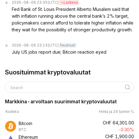
2026-08-06 23:35
(UTC)
Laskeva
Fed Bank of St. Louis President Alberto Musalem said that
with inflation running above the central bank’s 2% target,
policymakers cannot afford to tolerate higher inflation while
they wait for the possibility of stronger productivity growth.
2026-08-06 23:13
(UTC)
Neutraali
July US jobs report due; Bitcoin reaction eyed
Suosituimmat kryptovaluutat
Search
Markkina-arvoltaan suurimmat kryptovaluutat
Kolikko
Hinta ja 24 tunnin %
CHF
64,301.00
Bitcoin
-0.30%
BTC
CHF
1,900.00
Ethereum