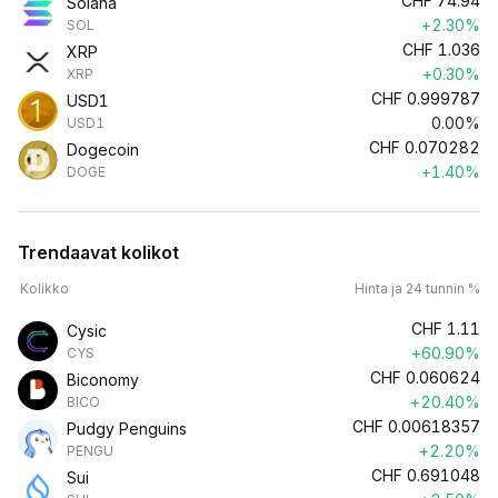
CHF
74.94
Solana
+2.30%
SOL
CHF
1.036
XRP
+0.30%
XRP
CHF
0.999787
USD1
0.00%
USD1
CHF
0.070282
Dogecoin
+1.40%
DOGE
Trendaavat kolikot
Kolikko
Hinta ja 24 tunnin %
CHF
1.11
Cysic
+60.90%
CYS
CHF
0.060624
Biconomy
+20.40%
BICO
CHF
0.00618357
Pudgy Penguins
+2.20%
PENGU
CHF
0.691048
Sui