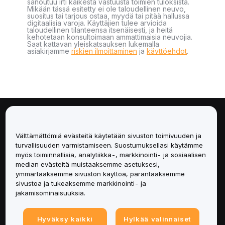
sanoutuu irti kaikesta vastuusta toimien tuloksista.
Mikään tässä esitetty ei ole taloudellinen neuvo,
suositus tai tarjous ostaa, myydä tai pitää hallussa
digitaalisia varoja. Käyttäjien tulee arvioida
taloudellinen tilanteensa itsenäisesti, ja heitä
kehotetaan konsultoimaan ammattimaisia neuvojia.
Saat kattavan yleiskatsauksen lukemalla
asiakirjamme
riskien ilmoittaminen
ja
käyttöehdot
.
Tietoa
Välttämättömiä evästeitä käytetään sivuston toimivuuden ja
Palvelut
turvallisuuden varmistamiseen. Suostumuksellasi käytämme
myös toiminnallisia, analytiikka-, markkinointi- ja sosiaalisen
median evästeitä muistaaksemme asetuksesi,
Tuki
ymmärtääksemme sivuston käyttöä, parantaaksemme
sivustoa ja tukeaksemme markkinointi- ja
Tuotteet
jakamisominaisuuksia.
Lakiasiat
Hyväksy kaikki
Hylkää valinnaiset