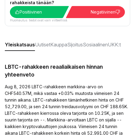
rahakkeista tänään?
Positiivinen
Negatiivinen
Huomautus: tiedot ovat vain viitteellisiä.
Yleiskatsaus
Uutiset
Kauppa
Sijoitus
Sosiaalinen
UKK:t
LBTC-rahakkeen reaaliaikaisen hinnan
yhteenveto
Aug 8, 2026 LBTC-rahakkeen markkina-arvo on
CHF540.57M, mikä vastaa +0.03% muutosta viimeisen 24
tunnin aikana. LBTC-rahakkeen tämänhetkinen hinta on CHF
52,729.00, ja sen 24 tunnin treidausvolyymi on CHF 188.65K.
LBTC-rahakkeen kierrossa oleva tarjonta on 10.25K, ja sen
suurin tarjonta on --. Markkina-arvoltaan LBTC on sijalla --
kaikkien kryptovaluuttojen joukossa. Viimeisen 24 tunnin
aikana LBTC-rahakkeen korkein hinta oli 52,991.00 CHF ja