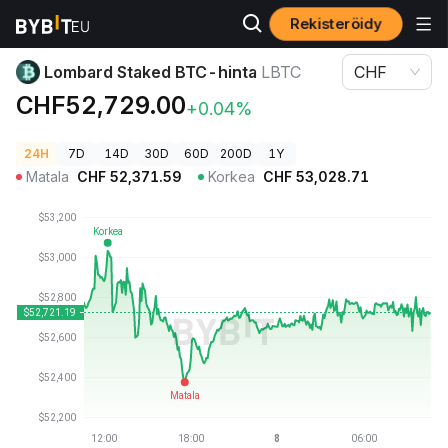
Rekisteröidy
Kryptohinnat
Lombard Staked BTC-hinta LBTC
Lombard Staked BTC-hinta
LBTC
CHF
CHF52,729.00
+0.04%
24H
7D
14D
30D
60D
200D
1Y
Matala
CHF
52,371.59
Korkea
CHF
53,028.71