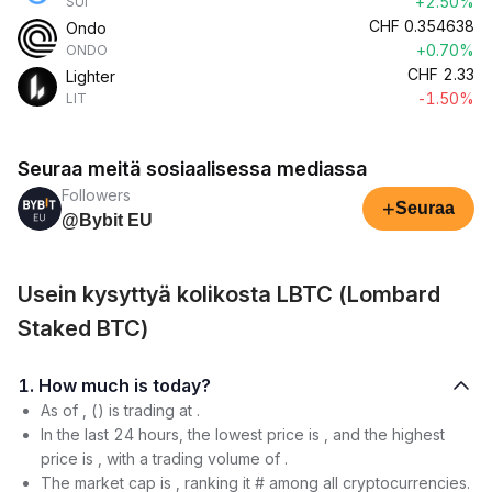
+2.50%
SUI
CHF
0.354638
Ondo
+0.70%
ONDO
CHF
2.33
Lighter
-1.50%
LIT
Seuraa meitä sosiaalisessa mediassa
Followers
+
Seuraa
@Bybit EU
Usein kysyttyä kolikosta LBTC (Lombard
Staked BTC)
1. How much is today?
As of , () is trading at .
In the last 24 hours, the lowest price is , and the highest
price is , with a trading volume of .
The market cap is , ranking it # among all cryptocurrencies.