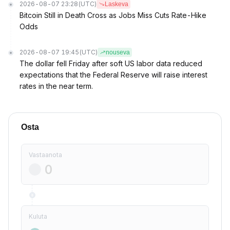
2026-08-07 23:28
(UTC)
Laskeva
Bitcoin Still in Death Cross as Jobs Miss Cuts Rate-Hike
Odds
2026-08-07 19:45
(UTC)
nouseva
The dollar fell Friday after soft US labor data reduced
expectations that the Federal Reserve will raise interest
rates in the near term.
Osta
Vastaanota
Kuluta