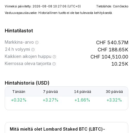
Viimeksi päivitetty: 2026-08-08 10:27:06
(UTC+0)
Tietolähde: CoinGecko
Vastuuvapauslauseke: Historiallinen tuotto ei ole tae tulevasta kehityksestä.
Hintatilastot
Markkina-arvo
540.57M
24 h volyymi
188.65K
Kaikkien aikojen huippu
104,510.00
Kierrossa oleva tarjonta
10.25K
Hintahistoria (USD)
Tänään
7 päivää
14 päivää
30 päivää
+0.32%
+3.27%
+1.66%
+3.32%
Mitä mieltä olet Lombard Staked BTC (LBTC)-