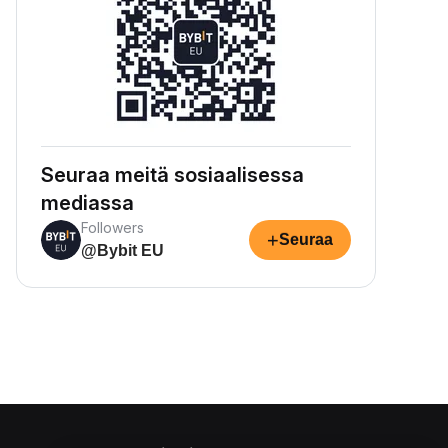
Seuraa meitä sosiaalisessa
mediassa
Followers
+
Seuraa
@Bybit EU