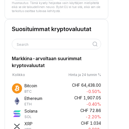
Huomautus: Tämä kysely heijastaa vain käyttäjien mielipiteitä
eikä se ole taloudellinen neuvo. Bybit EU ei tue sitä, eikä sen ole
tarkoitus osoittaa tulevaa kehitystä.
Suosituimmat kryptovaluutat
Search
Markkina-arvoltaan suurimmat
kryptovaluutat
Kolikko
Hinta ja 24 tunnin %
CHF
64,438.00
Bitcoin
-0.50%
BTC
CHF
1,907.05
Ethereum
-0.40%
ETH
CHF
72.86
Solana
-2.20%
SOL
CHF
1.034
XRP