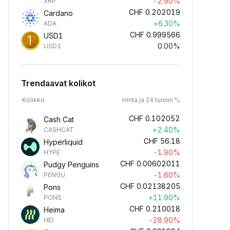
-2.90%
XRP
CHF
0.202019
Cardano
+6.30%
ADA
CHF
0.999566
USD1
0.00%
USD1
Trendaavat kolikot
Kolikko
Hinta ja 24 tunnin %
CHF
0.102052
Cash Cat
+2.40%
CASHCAT
CHF
56.18
Hyperliquid
-1.90%
HYPE
CHF
0.00602011
Pudgy Penguins
-1.60%
PENGU
CHF
0.02138205
Pons
+11.90%
PONS
CHF
0.210018
Heima
-28.90%
HEI