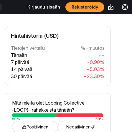
Rekisteröidy
Kirjaudu sisään
Hintahistoria (USD)
Tietojen vertailu
%-muutos
Tänään
--
7 päivää
-0.90%
14 päivää
-5.03%
30 päivää
-23.30%
Mitä mieltä olet Looping Collective
(LOOP)-rahakkeista tänään?
50
%
50
%
Positiivinen
Negatiivinen