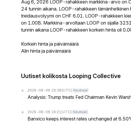
Aug 6, 2026 LOOP-rahakkeen markkina-arvo on C
24 tunnin aikana. LOOP-rahakkeen tämänhetkinen 
treidausvolyymi on CHF 6.01. LOOP-rahakkeen kierr
on 1.00B. Markkina-arvoltaan LOOP on sijalla 3231 
tunnin aikana LOOP-rahakkeen korkein hinta oli 0.
Korkein hinta ja päivämäärä
Alin hinta ja päivämäärä
Uutiset kolikosta Looping Collective
2026-08-06 19:38
(UTC)
Neutraali
Analysis: Trump treats Fed Chairman Kevin Warsh 
2026-08-06 19:21
(UTC)
Neutraali
Banxico keeps interest rates unchanged at 6.5