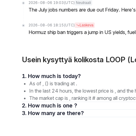
2026-08-06 19:03
(UTC)
Neutraali
The July jobs numbers are due out Friday. Here'
2026-08-06 18:15
(UTC)
Laskeva
Hormuz ship ban triggers a jump in US yields, fuel
Usein kysyttyä kolikosta LOOP (L
1. How much is today?
As of , () is trading at .
In the last 24 hours, the lowest price is , and the 
The market cap is , ranking it # among all cryptoc
2. How much is one ?
3. How many are there?