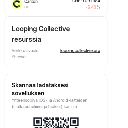
CHF
0.091984
Canton
-9.40%
CC
Looping Collective
resurssia
Verkkosivusto
loopingcollective.org
Yhteisö
Skannaa ladataksesi
sovelluksen
Yhteensopiva iOS- ja Android-laitteiden
(matkapuhelimet ja tabletit) kanssa