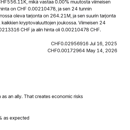
HF556.11K, mikä vastaa 0.00% muutosta viimeisen
hinta on CHF 0.00210478, ja sen 24 tunnin
ossa oleva tarjonta on 264.21M, ja sen suurin tarjonta
kaikkien kryptovaluuttojen joukossa. Viimeisen 24
00213316 CHF ja alin hinta oli 0.00210478 CHF.
CHF0.02956916 Jul 16, 2025
CHF0.00172964 May 14, 2026
as an ally. That creates economic risks
0% as expected