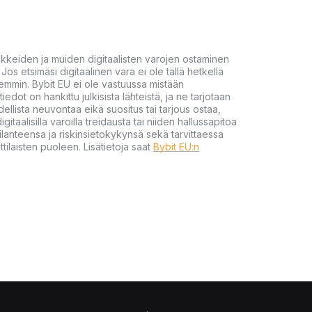
akkeiden ja muiden digitaalisten varojen ostaminen
Jos etsimäsi digitaalinen vara ei ole tällä hetkellä
öhemmin. Bybit EU ei ole vastuussa mistään
tiedot on hankittu julkisista lähteistä, ja ne tarjotaan
dellista neuvontaa eikä suositus tai tarjous ostaa,
gitaalisilla varoilla treidausta tai niiden hallussapitoa
en tilanteensa ja riskinsietokykynsä sekä tarvittaessa
tilaisten puoleen. Lisätietoja saat
Bybit EU:n