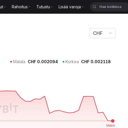
ut
Rahoitus
Tutustu
Lisää varoja
CHF
Matala
CHF
0.002094
Korkea
CHF
0.002118