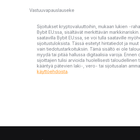
Vastuuvapauslauseke
Sijoitukset kryptovaluuttoihin, mukaan lukien -rah
Bybit EU:ssa, sisältävät merkittävän markkinariskin. 
saatavilla Bybit EU:ssa, se voi tulla saataville my
sijoitustuloksista. Tässä esitetyt hintatiedot ja muut 
vain tiedotustarkoituksiin. Tämä sisältö ei ole talou
myydä tai pitää hallussa digitaalisia varoja. Ennen di
sijoittajien tulisi arvioida huolellisesti taloudellin
kääntyä pätevien laki-, vero- tai sijoitusalan ammat
käyttöehdoista
.