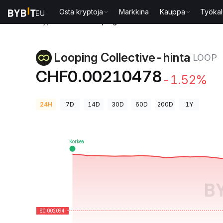
Osta kryptoja
Markkina
Kauppa
Työkal
Kryptohinnat
Looping Collective-hinta LOOP
Looping Collective-hinta
LOOP
CHF0.00210478
-1.52%
24H
7D
14D
30D
60D
200D
1Y