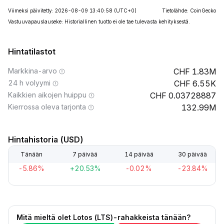
Viimeksi päivitetty: 2026-08-09 13:40:58
(UTC+0)
Tietolähde: CoinGecko
Vastuuvapauslauseke: Historiallinen tuotto ei ole tae tulevasta kehityksestä.
Hintatilastot
Markkina-arvo
1.83M
24 h volyymi
6.55K
Kaikkien aikojen huippu
0.03728887
Kierrossa oleva tarjonta
132.99M
Hintahistoria (USD)
Tänään
7 päivää
14 päivää
30 päivää
-5.86%
+20.53%
-0.02%
-23.84%
Mitä mieltä olet Lotos (LTS)-rahakkeista tänään?