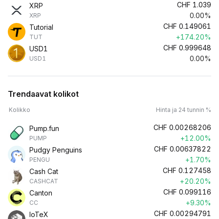
CHF
1.039
XRP
0.00%
XRP
CHF
0.149061
Tutorial
+174.20%
TUT
CHF
0.999648
USD1
0.00%
USD1
Trendaavat kolikot
Kolikko
Hinta ja 24 tunnin %
CHF
0.00268206
Pump.fun
+12.00%
PUMP
CHF
0.00637822
Pudgy Penguins
+1.70%
PENGU
CHF
0.127458
Cash Cat
+20.20%
CASHCAT
CHF
0.099116
Canton
+9.30%
CC
CHF
0.00294791
IoTeX