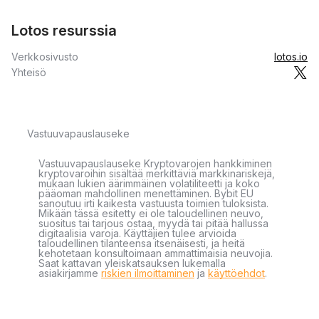
Lotos resurssia
Verkkosivusto
lotos.io
Yhteisö
Vastuuvapauslauseke
Vastuuvapauslauseke Kryptovarojen hankkiminen
kryptovaroihin sisältää merkittäviä markkinariskejä,
mukaan lukien äärimmäinen volatiliteetti ja koko
pääoman mahdollinen menettäminen. Bybit EU
sanoutuu irti kaikesta vastuusta toimien tuloksista.
Mikään tässä esitetty ei ole taloudellinen neuvo,
suositus tai tarjous ostaa, myydä tai pitää hallussa
digitaalisia varoja. Käyttäjien tulee arvioida
taloudellinen tilanteensa itsenäisesti, ja heitä
kehotetaan konsultoimaan ammattimaisia neuvojia.
Saat kattavan yleiskatsauksen lukemalla
asiakirjamme
riskien ilmoittaminen
ja
käyttöehdot
.