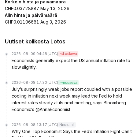
Korkein hinta ja päivämäärä
CHF0.03728887 May 13, 2026
Alin hinta ja päivämäärä
CHF0.01106681 Aug 3, 2026
Uutiset kolikosta Lotos
2026-08-09 04:48
(UTC)
Laskeva
Economists generally expect the US annual inflation rate to
slow slightly.
2026-08-08 17:30
(UTC)
nouseva
July’s surprisingly weak jobs report coupled with a possible
cooling in inflation next week may lead the Fed to hold
interest rates steady at its next meeting, says Bloomberg
Economic’s @AnnaEconomist
2026-08-08 13:17
(UTC)
Neutraali
Why One Top Economist Says the Fed’s Inflation Fight Can’t