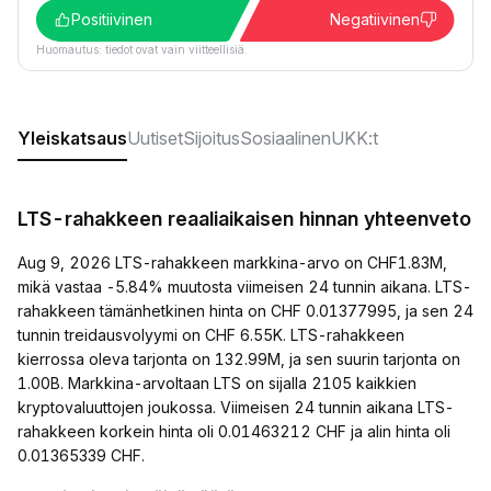
Positiivinen
Negatiivinen
Huomautus: tiedot ovat vain viitteellisiä.
Yleiskatsaus
Uutiset
Sijoitus
Sosiaalinen
UKK:t
LTS-rahakkeen reaaliaikaisen hinnan yhteenveto
Aug 9, 2026 LTS-rahakkeen markkina-arvo on CHF1.83M,
mikä vastaa -5.84% muutosta viimeisen 24 tunnin aikana. LTS-
rahakkeen tämänhetkinen hinta on CHF 0.01377995, ja sen 24
tunnin treidausvolyymi on CHF 6.55K. LTS-rahakkeen
kierrossa oleva tarjonta on 132.99M, ja sen suurin tarjonta on
1.00B. Markkina-arvoltaan LTS on sijalla 2105 kaikkien
kryptovaluuttojen joukossa. Viimeisen 24 tunnin aikana LTS-
rahakkeen korkein hinta oli 0.01463212 CHF ja alin hinta oli
0.01365339 CHF.