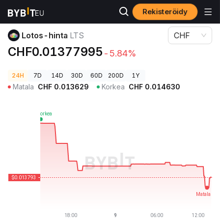
Rekisteröidy
Kryptohinnat
Lotos-hinta LTS
Lotos-hinta
LTS
CHF
CHF0.01377995
-5.84%
24H
7D
14D
30D
60D
200D
1Y
Matala
CHF
0.013629
Korkea
CHF
0.014630