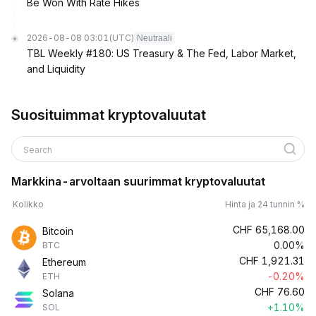
Be Won With Rate Hikes
2026-08-08 03:01
(UTC)
Neutraali
TBL Weekly #180: US Treasury & The Fed, Labor Market,
and Liquidity
Suosituimmat kryptovaluutat
Search
Markkina-arvoltaan suurimmat kryptovaluutat
Kolikko
Hinta ja 24 tunnin %
CHF
65,168.00
Bitcoin
0.00%
BTC
CHF
1,921.31
Ethereum
-0.20%
ETH
CHF
76.60
Solana
+1.10%
SOL