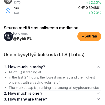
+22.10%
IOTX
CHF
0.694881
Sui
+0.20%
SUI
Seuraa meitä sosiaalisessa mediassa
Followers
+
Seuraa
@Bybit EU
Usein kysyttyä kolikosta LTS (Lotos)
1. How much is today?
As of , () is trading at .
In the last 24 hours, the lowest price is , and the highest
price is , with a trading volume of .
The market cap is , ranking it # among all cryptocurrencies.
2. How much is one ?
3. How many are there?