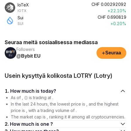
CHF
0.00292092
IoTeX
+22.10%
IOTX
CHF
0.690819
Sui
+0.20%
SUI
Seuraa meitä sosiaalisessa mediassa
Followers
+
Seuraa
@Bybit EU
Usein kysyttyä kolikosta LOTRY (Lotry)
1. How much is today?
As of , () is trading at .
In the last 24 hours, the lowest price is , and the highest
price is , with a trading volume of .
The market cap is , ranking it # among all cryptocurrencies.
2. How much is one ?