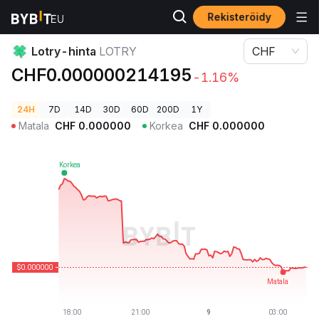
Rekisteröidy
Kryptohinnat
Lotry-hinta LOTRY
Lotry-hinta
LOTRY
CHF
CHF0.000000214195
-1.16%
24H
7D
14D
30D
60D
200D
1Y
Matala
CHF
0.000000
Korkea
CHF
0.000000