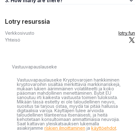
3. How many are there?
Lotry resurssia
Verkkosivusto
lotry.fun
Yhteisö
Vastuuvapauslauseke
Vastuuvapauslauseke Kryptovarojen hankkiminen
kryptovaroihin sisältää merkittäviä markkinariskejä,
mukaan lukien äärimmäinen volatiliteetti ja koko
pääoman mahdollinen menettäminen. Bybit EU
sanoutuu irti kaikesta vastuusta toimien tuloksista.
Mikään tässä esitetty ei ole taloudellinen neuvo,
suositus tai tarjous ostaa, myydä tai pitää hallussa
digitaalisia varoja. Käyttäjien tulee arvioida
taloudellinen tilanteensa itsenäisesti, ja heitä
kehotetaan konsultoimaan ammattimaisia neuvojia.
Saat kattavan yleiskatsauksen lukemalla
asiakirjamme
riskien ilmoittaminen
ja
käyttöehdot
.