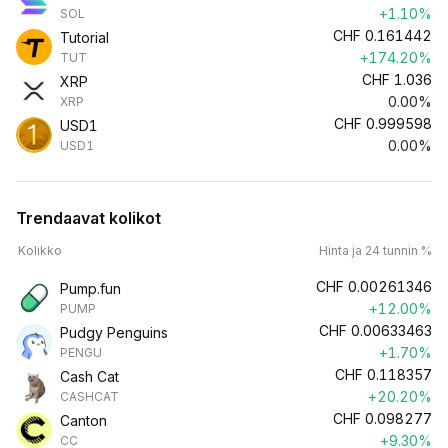
+1.10%
SOL
CHF
0.161442
Tutorial
+174.20%
TUT
CHF
1.036
XRP
0.00%
XRP
CHF
0.999598
USD1
0.00%
USD1
Trendaavat kolikot
Kolikko
Hinta ja 24 tunnin %
CHF
0.00261346
Pump.fun
+12.00%
PUMP
CHF
0.00633463
Pudgy Penguins
+1.70%
PENGU
CHF
0.118357
Cash Cat
+20.20%
CASHCAT
CHF
0.098277
Canton
+9.30%
CC