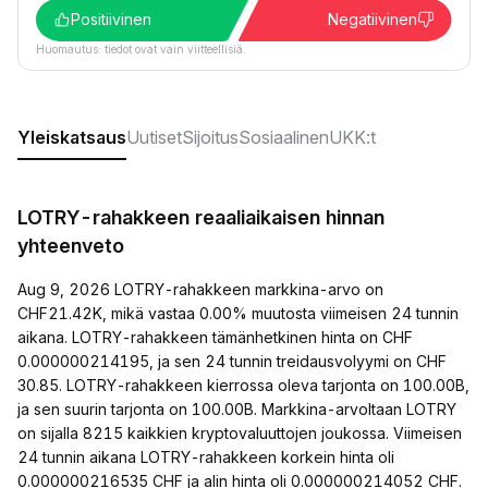
Positiivinen
Negatiivinen
Huomautus: tiedot ovat vain viitteellisiä.
Yleiskatsaus
Uutiset
Sijoitus
Sosiaalinen
UKK:t
LOTRY-rahakkeen reaaliaikaisen hinnan
yhteenveto
Aug 9, 2026 LOTRY-rahakkeen markkina-arvo on
CHF21.42K, mikä vastaa 0.00% muutosta viimeisen 24 tunnin
aikana. LOTRY-rahakkeen tämänhetkinen hinta on CHF
0.000000214195, ja sen 24 tunnin treidausvolyymi on CHF
30.85. LOTRY-rahakkeen kierrossa oleva tarjonta on 100.00B,
ja sen suurin tarjonta on 100.00B. Markkina-arvoltaan LOTRY
on sijalla 8215 kaikkien kryptovaluuttojen joukossa. Viimeisen
24 tunnin aikana LOTRY-rahakkeen korkein hinta oli
0.000000216535 CHF ja alin hinta oli 0.000000214052 CHF.