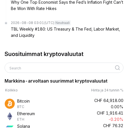
Why One Top Economist Says the Fed’s Inflation Fight Can’t
Be Won With Rate Hikes
2026-08-08 03:01
(UTC)
Neutraali
TBL Weekly #180: US Treasury & The Fed, Labor Market,
and Liquidity
Suosituimmat kryptovaluutat
Search
Markkina-arvoltaan suurimmat kryptovaluutat
Kolikko
Hinta ja 24 tunnin %
CHF
64,918.00
Bitcoin
0.00%
BTC
CHF
1,916.41
Ethereum
-0.20%
ETH
CHF
76.32
Solana