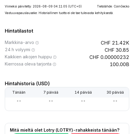
Viimeksi päivitetty: 2026-08-09 04:11:05
(UTC+0)
Tietolähde: CoinGecko
Vastuuvapauslauseke: Historiallinen tuotto ei ole tae tulevasta kehityksestä.
Hintatilastot
Markkina-arvo
21.42K
24 h volyymi
30.85
Kaikkien aikojen huippu
0.00000232
Kierrossa oleva tarjonta
100.00B
Hintahistoria (USD)
Tänään
7 päivää
14 päivää
30 päivää
--
--
--
--
Mitä mieltä olet Lotry (LOTRY)-rahakkeista tänään?