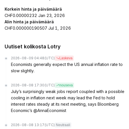
Korkein hinta ja päivämäärä
CHF0.00000232 Jan 23, 2026
Alin hinta ja päivämäärä
CHF0.000000190507 Jul 1, 2026
Uutiset kolikosta Lotry
2026-08-09 04:48
(UTC)
Laskeva
Economists generally expect the US annual inflation rate to
slow slightly.
2026-08-08 17:30
(UTC)
nouseva
July’s surprisingly weak jobs report coupled with a possible
cooling in inflation next week may lead the Fed to hold
interest rates steady at its next meeting, says Bloomberg
Economic’s @AnnaEconomist
2026-08-08 13:17
(UTC)
Neutraali