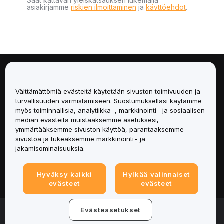
Saat kattavan yleiskatsauksen lukemalla
asiakirjamme
riskien ilmoittaminen
ja
käyttöehdot
.
Tietoa
Välttämättömiä evästeitä käytetään sivuston toimivuuden ja
Palvelut
turvallisuuden varmistamiseen. Suostumuksellasi käytämme
myös toiminnallisia, analytiikka-, markkinointi- ja sosiaalisen
median evästeitä muistaaksemme asetuksesi,
Tuki
ymmärtääksemme sivuston käyttöä, parantaaksemme
sivustoa ja tukeaksemme markkinointi- ja
Tuotteet
jakamisominaisuuksia.
Lakiasiat
Hyväksy kaikki
Hylkää valinnaiset
evästeet
evästeet
© 2025-2026 Bybit.eu. Kaikki oikeudet pidätetään.
Evästeasetukset