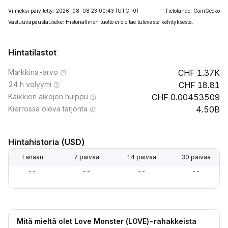
Viimeksi päivitetty: 2026-08-08 23:00:43
(UTC+0)
Tietolähde: CoinGecko
Vastuuvapauslauseke: Historiallinen tuotto ei ole tae tulevasta kehityksestä.
Hintatilastot
Markkina-arvo
1.37K
24 h volyymi
18.81
Kaikkien aikojen huippu
0.00453509
Kierrossa oleva tarjonta
4.50B
Hintahistoria (USD)
Tänään
7 päivää
14 päivää
30 päivää
--
--
--
--
Mitä mieltä olet Love Monster (LOVE)-rahakkeista