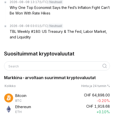
2026-08-08 13:17
(UTC)
Neutraali
Why One Top Economist Says the Fed’s Inflation Fight Can’t
Be Won With Rate Hikes
2026-08-08 03:01
(UTC)
Neutraali
TBL Weekly #180: US Treasury & The Fed, Labor Market,
and Liquidity
Suosituimmat kryptovaluutat
Search
Markkina-arvoltaan suurimmat kryptovaluutat
Kolikko
Hinta ja 24 tunnin %
CHF
64,898.00
Bitcoin
-0.20%
BTC
CHF
1,918.68
Ethereum
+0.10%
ETH