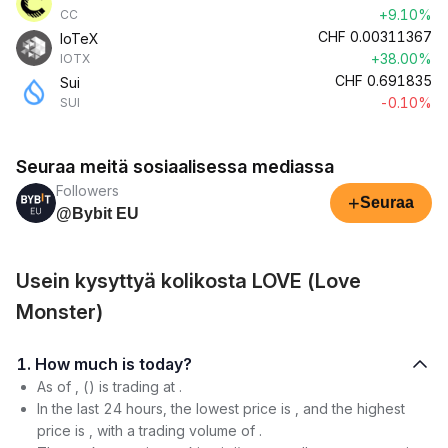
+9.10%
CC
CHF
0.00311367
IoTeX
+38.00%
IOTX
CHF
0.691835
Sui
-0.10%
SUI
Seuraa meitä sosiaalisessa mediassa
Followers
+
Seuraa
@Bybit EU
Usein kysyttyä kolikosta LOVE (Love
Monster)
1. How much is today?
As of , () is trading at .
In the last 24 hours, the lowest price is , and the highest
price is , with a trading volume of .