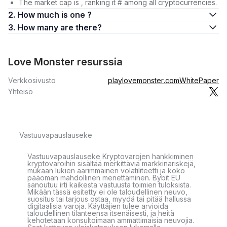
The market cap is , ranking it # among all cryptocurrencies.
2. How much is one ?
3. How many are there?
Love Monster resurssia
Verkkosivusto
playlovemonster.com
WhitePaper
Yhteisö
Vastuuvapauslauseke
Vastuuvapauslauseke Kryptovarojen hankkiminen
kryptovaroihin sisältää merkittäviä markkinariskejä,
mukaan lukien äärimmäinen volatiliteetti ja koko
pääoman mahdollinen menettäminen. Bybit EU
sanoutuu irti kaikesta vastuusta toimien tuloksista.
Mikään tässä esitetty ei ole taloudellinen neuvo,
suositus tai tarjous ostaa, myydä tai pitää hallussa
digitaalisia varoja. Käyttäjien tulee arvioida
taloudellinen tilanteensa itsenäisesti, ja heitä
kehotetaan konsultoimaan ammattimaisia neuvojia.