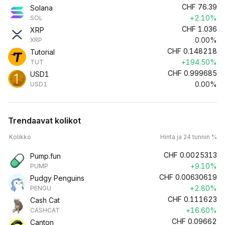
CHF
76.39
Solana
+2.10%
SOL
CHF
1.036
XRP
0.00%
XRP
CHF
0.148218
Tutorial
+194.50%
TUT
CHF
0.999685
USD1
0.00%
USD1
Trendaavat kolikot
Kolikko
Hinta ja 24 tunnin %
CHF
0.0025313
Pump.fun
+9.10%
PUMP
CHF
0.00630619
Pudgy Penguins
+2.80%
PENGU
CHF
0.111623
Cash Cat
+16.60%
CASHCAT
CHF
0.09662
Canton