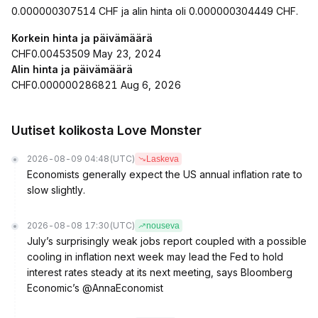
0.000000307514 CHF ja alin hinta oli 0.000000304449 CHF.
Korkein hinta ja päivämäärä
CHF0.00453509 May 23, 2024
Alin hinta ja päivämäärä
CHF0.000000286821 Aug 6, 2026
Uutiset kolikosta Love Monster
2026-08-09 04:48
(UTC)
Laskeva
Economists generally expect the US annual inflation rate to
slow slightly.
2026-08-08 17:30
(UTC)
nouseva
July’s surprisingly weak jobs report coupled with a possible
cooling in inflation next week may lead the Fed to hold
interest rates steady at its next meeting, says Bloomberg
Economic’s @AnnaEconomist