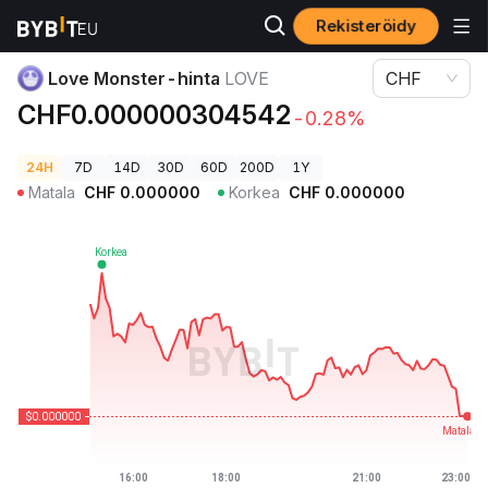
Rekisteröidy
Kryptohinnat
Love Monster-hinta LOVE
Love Monster-hinta
LOVE
CHF
CHF0.000000304542
-0.28%
24H
7D
14D
30D
60D
200D
1Y
Matala
CHF
0.000000
Korkea
CHF
0.000000