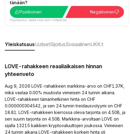
tänään?
Positiivinen
Negatiivinen
Huomautus: tiedot ovat vain viitteellisiä.
Yleiskatsaus
Uutiset
Sijoitus
Sosiaalinen
UKK:t
LOVE-rahakkeen reaaliaikaisen hinnan
yhteenveto
Aug 9, 2026 LOVE-rahakkeen markkina-arvo on CHF1.37K,
mikä vastaa 0.00% muutosta viimeisen 24 tunnin aikana.
LOVE-rahakkeen tämänhetkinen hinta on CHF
0.000000304542, ja sen 24 tunnin treidausvolyymi on CHF
18.81. LOVE-rahakkeen kierrossa oleva tarjonta on 4.50B, ja
sen suurin tarjonta on 4.50B. Markkina-arvoltaan LOVE on
sijalla 13215 kaikkien kryptovaluuttojen joukossa. Viimeisen
24 tunnin aikana LOVE-rahakkeen korkein hinta oli