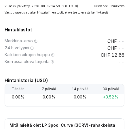
Viimeksi päivitetty: 2026-08-07 14:59:32
(UTC+0)
Tietolähde: CoinGecko
Vastuuvapauslauseke: Historiallinen tuotto ei ole tae tulevasta kehityksestä.
Hintatilastot
Markkina-arvo
--
24 h volyymi
--
Kaikkien aikojen huippu
12.86
Kierrossa oleva tarjonta
--
Hintahistoria (USD)
Tänään
7 päivää
14 päivää
30 päivää
0.00%
0.00%
0.00%
+3.52%
Mitä mieltä olet LP 3pool Curve (3CRV)-rahakkeista