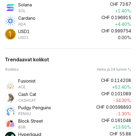
CHF
73.67
Solana
+1.40%
SOL
CHF
0.196915
Cardano
+4.40%
ADA
CHF
0.999754
USD1
0.00%
USD1
Trendaavat kolikot
Kolikko
Hinta ja 24 tunnin %
CHF
0.114208
Fusionist
+62.40%
ACE
CHF
0.101089
Cash Cat
-34.30%
CASHCAT
CHF
0.00598893
Pudgy Penguins
-1.30%
PENGU
CHF
0.161048
Block Street
+13.60%
BSB
CHF
55.88
Hyperliquid