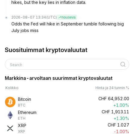
hikes, but the key lies in inflation data.
2026-08-07 13:34
(UTC)
nouseva
Odds the Fed will hike in September tumble following big
July jobs miss
Suosituimmat kryptovaluutat
Search
Markkina-arvoltaan suurimmat kryptovaluutat
Kolikko
Hinta ja 24 tunnin %
CHF
64,952.00
Bitcoin
+1.00%
BTC
CHF
1,913.11
Ethereum
+1.30%
ETH
CHF
1.027
XRP
-1.00%
XRP