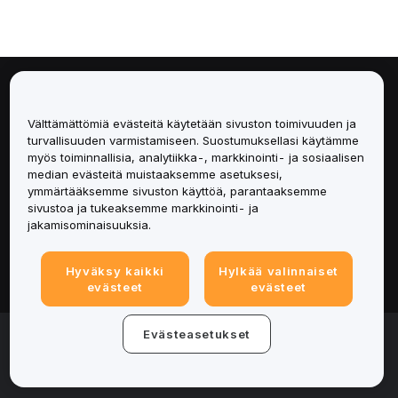
Tietoa
Välttämättömiä evästeitä käytetään sivuston toimivuuden ja
Palvelut
turvallisuuden varmistamiseen. Suostumuksellasi käytämme
myös toiminnallisia, analytiikka-, markkinointi- ja sosiaalisen
median evästeitä muistaaksemme asetuksesi,
Tuki
ymmärtääksemme sivuston käyttöä, parantaaksemme
sivustoa ja tukeaksemme markkinointi- ja
Tuotteet
jakamisominaisuuksia.
Lakiasiat
Hyväksy kaikki
Hylkää valinnaiset
evästeet
evästeet
© 2025-2026 Bybit.eu. All rights reserved.
Evästeasetukset
Palveluehdot
|
Tietosuojaehdot
|
Yritystiedot
(Impressum)
|
Evästeasetukset