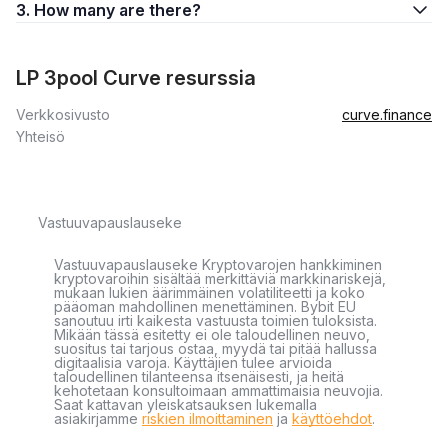
3. How many are there?
LP 3pool Curve resurssia
Verkkosivusto
curve.finance
Yhteisö
Vastuuvapauslauseke
Vastuuvapauslauseke Kryptovarojen hankkiminen
kryptovaroihin sisältää merkittäviä markkinariskejä,
mukaan lukien äärimmäinen volatiliteetti ja koko
pääoman mahdollinen menettäminen. Bybit EU
sanoutuu irti kaikesta vastuusta toimien tuloksista.
Mikään tässä esitetty ei ole taloudellinen neuvo,
suositus tai tarjous ostaa, myydä tai pitää hallussa
digitaalisia varoja. Käyttäjien tulee arvioida
taloudellinen tilanteensa itsenäisesti, ja heitä
kehotetaan konsultoimaan ammattimaisia neuvojia.
Saat kattavan yleiskatsauksen lukemalla
asiakirjamme
riskien ilmoittaminen
ja
käyttöehdot
.