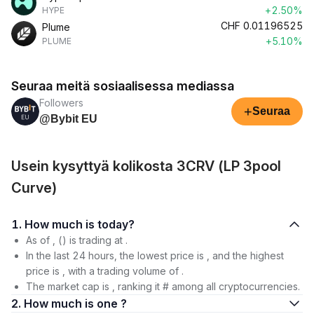
+2.50%
HYPE
CHF
0.01196525
Plume
+5.10%
PLUME
Seuraa meitä sosiaalisessa mediassa
Followers
+
Seuraa
@Bybit EU
Usein kysyttyä kolikosta 3CRV (LP 3pool
Curve)
1. How much is today?
As of , () is trading at .
In the last 24 hours, the lowest price is , and the highest
price is , with a trading volume of .
The market cap is , ranking it # among all cryptocurrencies.
2. How much is one ?