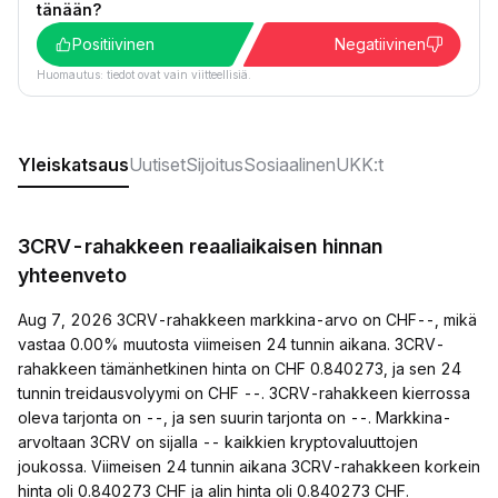
tänään?
Positiivinen
Negatiivinen
Huomautus: tiedot ovat vain viitteellisiä.
Yleiskatsaus
Uutiset
Sijoitus
Sosiaalinen
UKK:t
3CRV-rahakkeen reaaliaikaisen hinnan
yhteenveto
Aug 7, 2026 3CRV-rahakkeen markkina-arvo on CHF--, mikä
vastaa 0.00% muutosta viimeisen 24 tunnin aikana. 3CRV-
rahakkeen tämänhetkinen hinta on CHF 0.840273, ja sen 24
tunnin treidausvolyymi on CHF --. 3CRV-rahakkeen kierrossa
oleva tarjonta on --, ja sen suurin tarjonta on --. Markkina-
arvoltaan 3CRV on sijalla -- kaikkien kryptovaluuttojen
joukossa. Viimeisen 24 tunnin aikana 3CRV-rahakkeen korkein
hinta oli 0.840273 CHF ja alin hinta oli 0.840273 CHF.