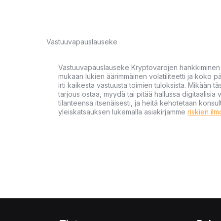
Vastuuvapauslauseke
Vastuuvapauslauseke Kryptovarojen hankkiminen kr
mukaan lukien äärimmäinen volatiliteetti ja koko
irti kaikesta vastuusta toimien tuloksista. Mikään tä
tarjous ostaa, myydä tai pitää hallussa digitaalisia 
tilanteensa itsenäisesti, ja heitä kehotetaan kons
yleiskatsauksen lukemalla asiakirjamme
riskien il