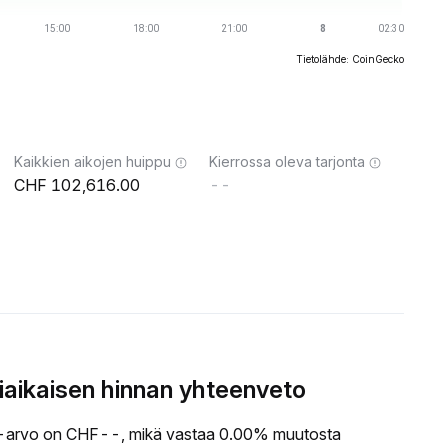
Tietolähde: CoinGecko
Kaikkien aikojen huippu
Kierrossa oleva tarjonta
102,616.00
--
ikaisen hinnan yhteenveto
rvo on CHF--, mikä vastaa 0.00% muutosta