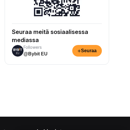
Seuraa meitä sosiaalisessa
mediassa
Followers
+
Seuraa
@Bybit EU