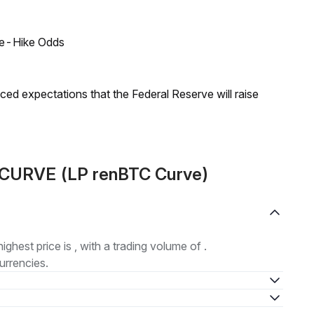
ate-Hike Odds
duced expectations that the Federal Reserve will raise
CCURVE (LP renBTC Curve)
highest price is , with a trading volume of .
urrencies.