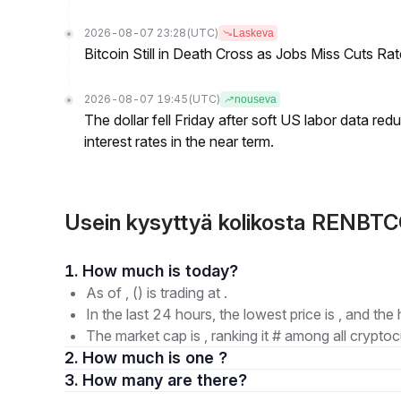
2026-08-07 23:28
(UTC)
Laskeva
Bitcoin Still in Death Cross as Jobs Miss Cuts R
2026-08-07 19:45
(UTC)
nouseva
The dollar fell Friday after soft US labor data re
interest rates in the near term.
Usein kysyttyä kolikosta RENBT
1. How much is today?
As of , () is trading at .
In the last 24 hours, the lowest price is , and the 
The market cap is , ranking it # among all cryptoc
2. How much is one ?
3. How many are there?