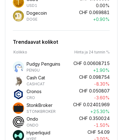
0.00%
USD1
CHF
0.069881
Dogecoin
+0.90%
DOGE
Trendaavat kolikot
Kolikko
Hinta ja 24 tunnin %
CHF
0.00608715
Pudgy Penguins
+1.90%
PENGU
CHF
0.098754
Cash Cat
-8.30%
CASHCAT
CHF
0.050807
Cronos
-3.60%
CRO
CHF
0.02401969
StonkBroker
+25.30%
STONKBROKER
CHF
0.350024
Ondo
-1.50%
ONDO
CHF
54.09
Hyperliquid
-3.00%
HYPE