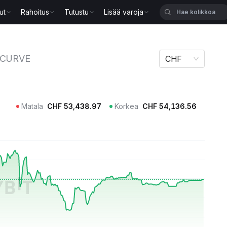
ut
Rahoitus
Tutustu
Lisää varoja
E
CURVE
CHF
Matala
CHF
53,438.97
Korkea
CHF
54,136.56