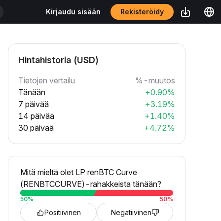
Rekisteröidy
Kirjaudu sisään
Hintahistoria (USD)
Tietojen vertailu
%-muutos
Tänään
+0.90%
7 päivää
+3.19%
14 päivää
+1.40%
30 päivää
+4.72%
Mitä mieltä olet LP renBTC Curve
(RENBTCCURVE)-rahakkeista tänään?
50
%
50
%
Positiivinen
Negatiivinen