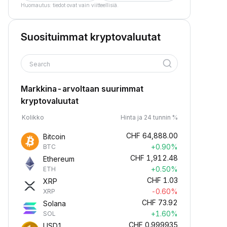
Huomautus: tiedot ovat vain viitteellisiä.
Suosituimmat kryptovaluutat
Search
Markkina-arvoltaan suurimmat
kryptovaluutat
Kolikko
Hinta ja 24 tunnin %
CHF
64,888.00
Bitcoin
+0.90%
BTC
CHF
1,912.48
Ethereum
+0.50%
ETH
CHF
1.03
XRP
-0.60%
XRP
CHF
73.92
Solana
+1.60%
SOL
CHF
0.999935
USD1