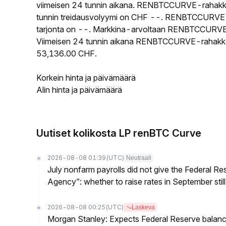
viimeisen 24 tunnin aikana. RENBTCCURVE-rahakke
tunnin treidausvolyymi on CHF --. RENBTCCURVE-ra
tarjonta on --. Markkina-arvoltaan RENBTCCURVE on
Viimeisen 24 tunnin aikana RENBTCCURVE-rahakkeen 
53,136.00 CHF.
Korkein hinta ja päivämäärä
Alin hinta ja päivämäärä
Uutiset kolikosta LP renBTC Curve
2026-08-08 01:39
(UTC)
Neutraali
July nonfarm payrolls did not give the Federal 
Agency”: whether to raise rates in September still
2026-08-08 00:25
(UTC)
Laskeva
Morgan Stanley: Expects Federal Reserve balance 