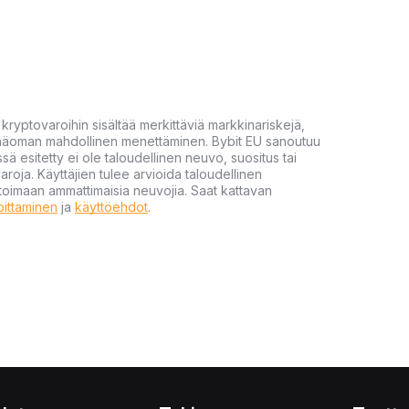
yptovaroihin sisältää merkittäviä markkinariskejä,
 pääoman mahdollinen menettäminen. Bybit EU sanoutuu
ssä esitetty ei ole taloudellinen neuvo, suositus tai
varoja. Käyttäjien tulee arvioida taloudellinen
ultoimaan ammattimaisia neuvojia. Saat kattavan
moittaminen
ja
käyttöehdot
.