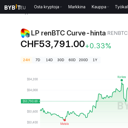
Osta kryptoja
Markkina
Kauppa
Työkal
Kryptohinnat
LP renBTC Curve-hinta RENBTCCURV
LP renBTC Curve-hinta
RENBTC
CHF53,791.00
+0.33%
24H
7D
14D
30D
60D
200D
1Y