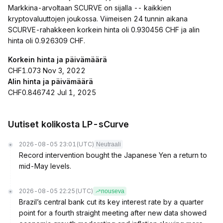
Markkina-arvoltaan SCURVE on sijalla -- kaikkien
kryptovaluuttojen joukossa. Viimeisen 24 tunnin aikana
SCURVE-rahakkeen korkein hinta oli 0.930456 CHF ja alin
hinta oli 0.926309 CHF.
Korkein hinta ja päivämäärä
CHF1.073 Nov 3, 2022
Alin hinta ja päivämäärä
CHF0.846742 Jul 1, 2025
Uutiset kolikosta LP-sCurve
2026-08-05 23:01
(UTC)
Neutraali
Record intervention bought the Japanese Yen a return to
mid-May levels.
2026-08-05 22:25
(UTC)
nouseva
Brazil’s central bank cut its key interest rate by a quarter
point for a fourth straight meeting after new data showed