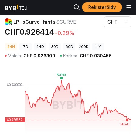
Rekisteröidy
Kryptohinnat
LP-sCurve-hinta SCURVE
LP-sCurve-hinta
SCURVE
CHF
CHF0.926414
-0.29%
24H
7D
14D
30D
60D
200D
1Y
Matala
CHF
0.926309
Korkea
CHF
0.930456