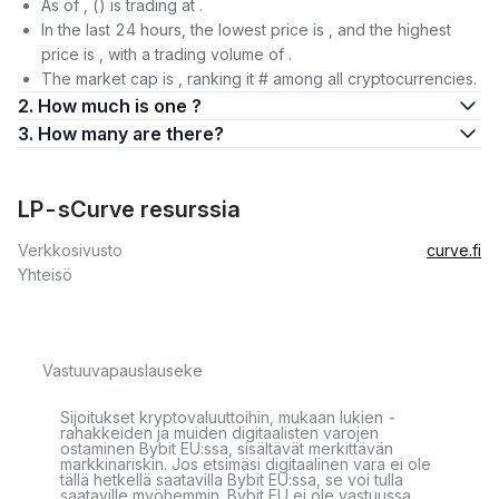
As of , () is trading at .
In the last 24 hours, the lowest price is , and the highest
price is , with a trading volume of .
The market cap is , ranking it # among all cryptocurrencies.
2. How much is one ?
3. How many are there?
LP-sCurve resurssia
Verkkosivusto
curve.fi
Yhteisö
Vastuuvapauslauseke
Sijoitukset kryptovaluuttoihin, mukaan lukien -
rahakkeiden ja muiden digitaalisten varojen
ostaminen Bybit EU:ssa, sisältävät merkittävän
markkinariskin. Jos etsimäsi digitaalinen vara ei ole
tällä hetkellä saatavilla Bybit EU:ssa, se voi tulla
saataville myöhemmin. Bybit EU ei ole vastuussa