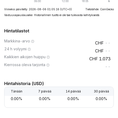
Viimeksi päivitetty: 2026-08-06 01:05:16
(UTC+0)
Tietolähde: CoinGecko
Vastuuvapauslauseke: Historiallinen tuotto ei ole tae tulevasta kehityksestä.
Hintatilastot
Markkina-arvo
--
24 h volyymi
--
Kaikkien aikojen huippu
1.073
Kierrossa oleva tarjonta
--
Hintahistoria (USD)
Tänään
7 päivää
14 päivää
30 päivää
0.00%
0.00%
0.00%
0.00%