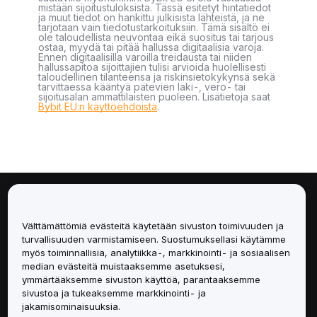
mistään sijoitustuloksista. Tässä esitetyt hintatiedot
ja muut tiedot on hankittu julkisista lähteistä, ja ne
tarjotaan vain tiedotustarkoituksiin. Tämä sisältö ei
ole taloudellista neuvontaa eikä suositus tai tarjous
ostaa, myydä tai pitää hallussa digitaalisia varoja.
Ennen digitaalisilla varoilla treidausta tai niiden
hallussapitoa sijoittajien tulisi arvioida huolellisesti
taloudellinen tilanteensa ja riskinsietokykynsä sekä
tarvittaessa kääntyä pätevien laki-, vero- tai
sijoitusalan ammattilaisten puoleen. Lisätietoja saat
Bybit EU:n käyttöehdoista
.
Tietoa
Välttämättömiä evästeitä käytetään sivuston toimivuuden ja
Palvelut
turvallisuuden varmistamiseen. Suostumuksellasi käytämme
myös toiminnallisia, analytiikka-, markkinointi- ja sosiaalisen
median evästeitä muistaaksemme asetuksesi,
Tuki
ymmärtääksemme sivuston käyttöä, parantaaksemme
sivustoa ja tukeaksemme markkinointi- ja
Tuotteet
jakamisominaisuuksia.