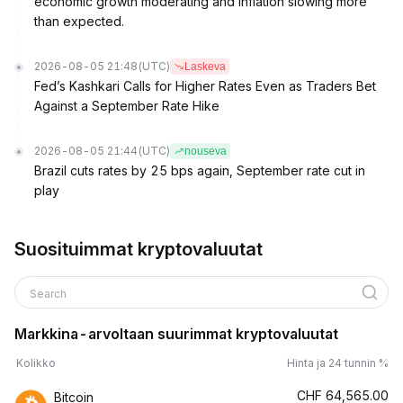
economic growth moderating and inflation slowing more
than expected.
2026-08-05 21:48
(UTC)
Laskeva
Fed’s Kashkari Calls for Higher Rates Even as Traders Bet
Against a September Rate Hike
2026-08-05 21:44
(UTC)
nouseva
Brazil cuts rates by 25 bps again, September rate cut in
play
Suosituimmat kryptovaluutat
Search
Markkina-arvoltaan suurimmat kryptovaluutat
Kolikko
Hinta ja 24 tunnin %
CHF
64,565.00
Bitcoin