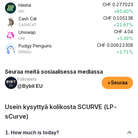
CHF
0.277023
Heima
+85.40%
HEI
CHF
0.105138
Cash Cat
+21.67%
CASHCAT
CHF
4.04
Uniswap
+5.39%
UNI
CHF
0.00622308
Pudgy Penguins
+2.71%
PENGU
Seuraa meitä sosiaalisessa mediassa
Followers
+
Seuraa
@Bybit EU
Usein kysyttyä kolikosta SCURVE (LP-
sCurve)
1. How much is today?