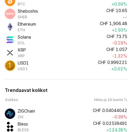
+0.59%
BTC
CHF
10.65
Sheboshis
--
SHEB
CHF
1,906.48
Ethereum
+1.93%
ETH
CHF
73.75
Solana
-0.19%
SOL
CHF
1.057
XRP
-1.32%
XRP
CHF
0.999221
USD1
+0.02%
USD1
Trendaavat kolikot
Kolikko
Hinta ja 24 tunnin %
CHF
0.04044042
ZIGChain
-0.39%
ZIG
CHF
0.02539491
Bless
+124.38%
BLESS