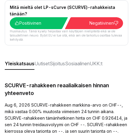
Mitä mieltä olet LP-sCurve (SCURVE)-rahakkeista
tänään?
Positiivinen
Negatiivinen
Huomautus: Tämä kysely heijastaa vain käyttäjien mielipiteitä eikä se ole
taloudellinen neuvo. Bybit EU ei tue sitä, eikä sen ole tarkoitus osoittaa tulevaa
kehitystä.
Yleiskatsaus
Uutiset
Sijoitus
Sosiaalinen
UKK:t
SCURVE-rahakkeen reaaliaikaisen hinnan
yhteenveto
Aug 6, 2026 SCURVE-rahakkeen markkina-arvo on CHF--,
mikä vastaa 0.00% muutosta viimeisen 24 tunnin aikana.
SCURVE-rahakkeen tämänhetkinen hinta on CHF 0.926414, ja
sen 24 tunnin treidausvolyymi on CHF --. SCURVE-rahakkeen
kierrossa oleva tarjonta on --, ja sen suurin tarjonta on --.