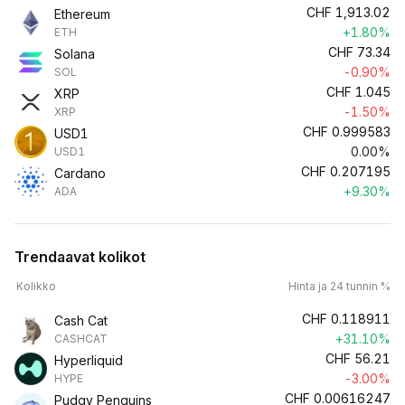
CHF
1,913.02
Ethereum
+1.80%
ETH
CHF
73.34
Solana
-0.90%
SOL
CHF
1.045
XRP
-1.50%
XRP
CHF
0.999583
USD1
0.00%
USD1
CHF
0.207195
Cardano
+9.30%
ADA
Trendaavat kolikot
Kolikko
Hinta ja 24 tunnin %
CHF
0.118911
Cash Cat
+31.10%
CASHCAT
CHF
56.21
Hyperliquid
-3.00%
HYPE
CHF
0.00616247
Pudgy Penguins