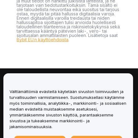
ja muut tiedot on hankittu julkisista lähteistä, ja ne
tarjotaan vain tiedotustarkoituksiin. Tämä sisältö ei
ole taloudellista neuvontaa eikä suositus tai tarjous
ostaa, myydä tai pitää hallussa digitaalisia varoja.
Ennen digitaalisilla varoilla treidausta tai niiden
hallussapitoa sijoittajien tulisi arvioida huolellisesti
taloudellinen tilanteensa ja riskinsietokykynsä sekä
tarvittaessa kääntyä pätevien laki-, vero- tai
sijoitusalan ammattilaisten puoleen. Lisätietoja saat
Bybit EU:n käyttöehdoista
.
Tietoa
Välttämättömiä evästeitä käytetään sivuston toimivuuden ja
Palvelut
turvallisuuden varmistamiseen. Suostumuksellasi käytämme
myös toiminnallisia, analytiikka-, markkinointi- ja sosiaalisen
median evästeitä muistaaksemme asetuksesi,
Tuki
ymmärtääksemme sivuston käyttöä, parantaaksemme
sivustoa ja tukeaksemme markkinointi- ja
Tuotteet
jakamisominaisuuksia.