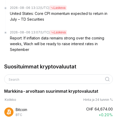
2026-08-06 13:12
(UTC)
Laskeva
United States: Core CPI momentum expected to return in
July – TD Securities
2026-08-06 13:07
(UTC)
Laskeva
Report: If inflation data remains strong over the coming
weeks, Wach will be ready to raise interest rates in
September
Suosituimmat kryptovaluutat
Search
Markkina-arvoltaan suurimmat kryptovaluutat
Kolikko
Hinta ja 24 tunnin %
CHF
64,674.00
Bitcoin
+0.20%
BTC