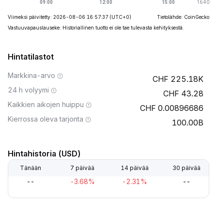
Viimeksi päivitetty: 2026-08-06 16:57:37
(UTC+0)
Tietolähde: CoinGecko
Vastuuvapauslauseke: Historiallinen tuotto ei ole tae tulevasta kehityksestä.
Hintatilastot
Markkina-arvo
225.18K
24 h volyymi
43.28
Kaikkien aikojen huippu
0.00896686
Kierrossa oleva tarjonta
100.00B
Hintahistoria (USD)
Tänään
7 päivää
14 päivää
30 päivää
--
-3.68%
-2.31%
--