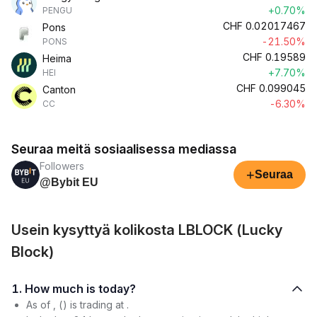
+0.70%
PENGU
CHF
0.02017467
Pons
-21.50%
PONS
CHF
0.19589
Heima
+7.70%
HEI
CHF
0.099045
Canton
-6.30%
CC
Seuraa meitä sosiaalisessa mediassa
Followers
+
Seuraa
@Bybit EU
Usein kysyttyä kolikosta LBLOCK (Lucky
Block)
1. How much is today?
As of , () is trading at .