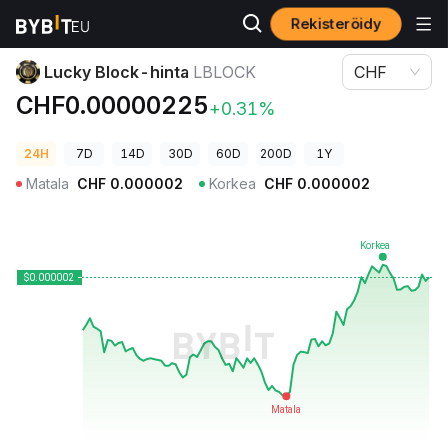
Rekisteröidy
Kryptohinnat
Lucky Block-hinta LBLOCK
Lucky Block-hinta
LBLOCK
CHF
CHF0.00000225
+0.31%
24H
7D
14D
30D
60D
200D
1Y
Matala
CHF
0.000002
Korkea
CHF
0.000002