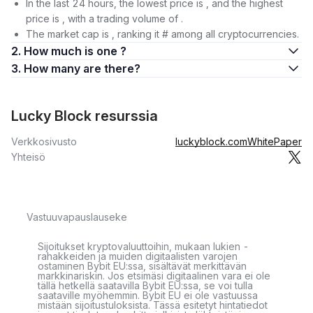
In the last 24 hours, the lowest price is , and the highest
price is , with a trading volume of .
The market cap is , ranking it # among all cryptocurrencies.
2. How much is one ?
3. How many are there?
Lucky Block resurssia
Verkkosivusto
luckyblock.com
WhitePaper
Yhteisö
Vastuuvapauslauseke
Sijoitukset kryptovaluuttoihin, mukaan lukien -
rahakkeiden ja muiden digitaalisten varojen
ostaminen Bybit EU:ssa, sisältävät merkittävän
markkinariskin. Jos etsimäsi digitaalinen vara ei ole
tällä hetkellä saatavilla Bybit EU:ssa, se voi tulla
saataville myöhemmin. Bybit EU ei ole vastuussa
mistään sijoitustuloksista. Tässä esitetyt hintatiedot