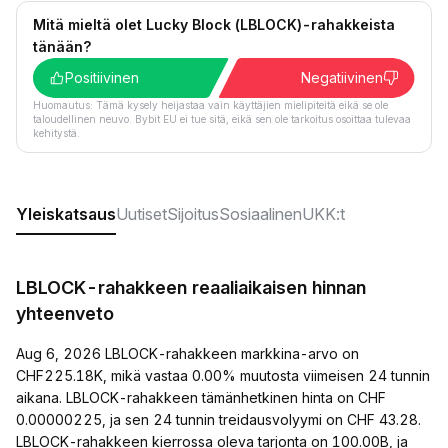
Mitä mieltä olet Lucky Block (LBLOCK)-rahakkeista
tänään?
Positiivinen
Negatiivinen
Huomautus: Tämä kysely heijastaa vain käyttäjien mielipiteitä eikä se ole
taloudellinen neuvo. Bybit EU ei tue sitä, eikä sen ole tarkoitus osoittaa tulevaa
kehitystä.
Yleiskatsaus
Uutiset
Sijoitus
Sosiaalinen
UKK:t
LBLOCK-rahakkeen reaaliaikaisen hinnan
yhteenveto
Aug 6, 2026 LBLOCK-rahakkeen markkina-arvo on
CHF225.18K, mikä vastaa 0.00% muutosta viimeisen 24 tunnin
aikana. LBLOCK-rahakkeen tämänhetkinen hinta on CHF
0.00000225, ja sen 24 tunnin treidausvolyymi on CHF 43.28.
LBLOCK-rahakkeen kierrossa oleva tarjonta on 100.00B, ja