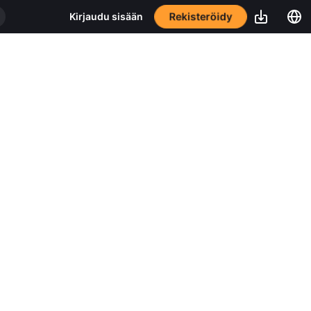
Rekisteröidy
Kirjaudu sisään