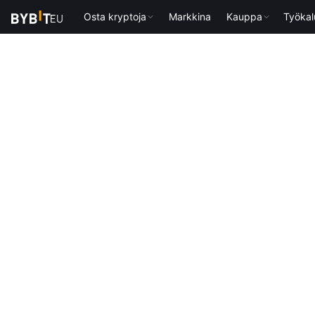
Osta kryptoja
Markkina
Kauppa
Työkal