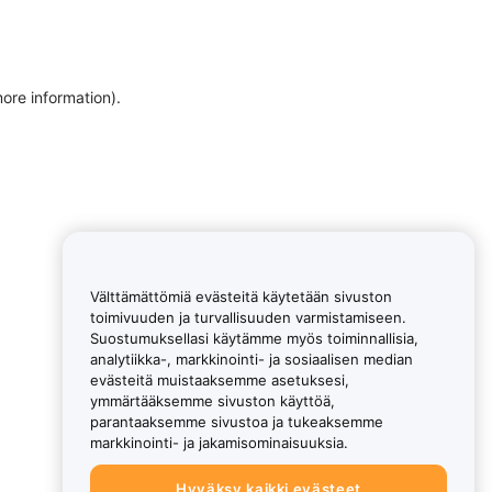
more information)
.
Välttämättömiä evästeitä käytetään sivuston
toimivuuden ja turvallisuuden varmistamiseen.
Suostumuksellasi käytämme myös toiminnallisia,
analytiikka-, markkinointi- ja sosiaalisen median
evästeitä muistaaksemme asetuksesi,
ymmärtääksemme sivuston käyttöä,
parantaaksemme sivustoa ja tukeaksemme
markkinointi- ja jakamisominaisuuksia.
Hyväksy kaikki evästeet