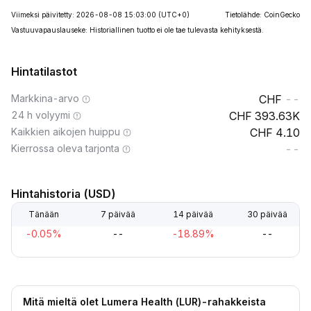
Viimeksi päivitetty: 2026-08-08 15:03:00
(UTC+0)
Tietolähde: CoinGecko
Vastuuvapauslauseke: Historiallinen tuotto ei ole tae tulevasta kehityksestä.
Hintatilastot
Markkina-arvo
--
24 h volyymi
393.63K
Kaikkien aikojen huippu
4.10
Kierrossa oleva tarjonta
--
Hintahistoria (USD)
Tänään
7 päivää
14 päivää
30 päivää
-0.05%
--
-18.89%
--
Mitä mieltä olet Lumera Health (LUR)-rahakkeista