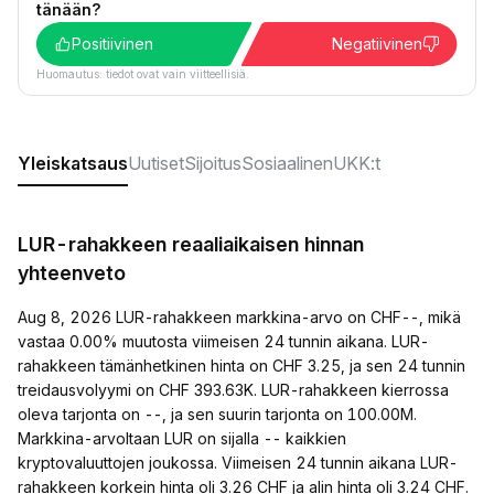
tänään?
Positiivinen
Negatiivinen
Huomautus: tiedot ovat vain viitteellisiä.
Yleiskatsaus
Uutiset
Sijoitus
Sosiaalinen
UKK:t
LUR-rahakkeen reaaliaikaisen hinnan
yhteenveto
Aug 8, 2026 LUR-rahakkeen markkina-arvo on CHF--, mikä
vastaa 0.00% muutosta viimeisen 24 tunnin aikana. LUR-
rahakkeen tämänhetkinen hinta on CHF 3.25, ja sen 24 tunnin
treidausvolyymi on CHF 393.63K. LUR-rahakkeen kierrossa
oleva tarjonta on --, ja sen suurin tarjonta on 100.00M.
Markkina-arvoltaan LUR on sijalla -- kaikkien
kryptovaluuttojen joukossa. Viimeisen 24 tunnin aikana LUR-
rahakkeen korkein hinta oli 3.26 CHF ja alin hinta oli 3.24 CHF.