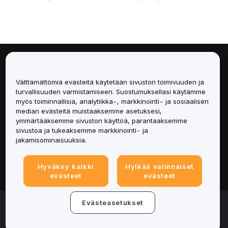
Tietoa
Välttämättömiä evästeitä käytetään sivuston toimivuuden ja
Palvelut
turvallisuuden varmistamiseen. Suostumuksellasi käytämme
myös toiminnallisia, analytiikka-, markkinointi- ja sosiaalisen
median evästeitä muistaaksemme asetuksesi,
Tuki
ymmärtääksemme sivuston käyttöä, parantaaksemme
sivustoa ja tukeaksemme markkinointi- ja
Tuotteet
jakamisominaisuuksia.
Lakiasiat
Hyväksy kaikki
Hylkää valinnaiset
evästeet
evästeet
© 2025-2026 Bybit.eu. Kaikki oikeudet pidätetään.
Evästeasetukset
Palveluehdot
|
Tietosuojaehdot
|
Yritystiedot
(Impressum)
|
Evästeasetukset