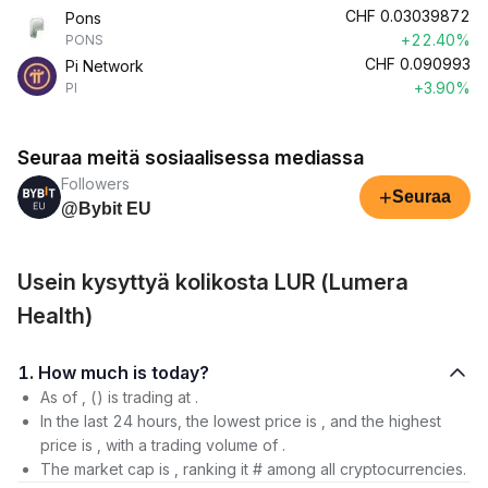
CHF
0.03039872
Pons
+22.40%
PONS
CHF
0.090993
Pi Network
+3.90%
PI
Seuraa meitä sosiaalisessa mediassa
Followers
+
Seuraa
@Bybit EU
Usein kysyttyä kolikosta LUR (Lumera
Health)
1. How much is today?
As of , () is trading at .
In the last 24 hours, the lowest price is , and the highest
price is , with a trading volume of .
The market cap is , ranking it # among all cryptocurrencies.