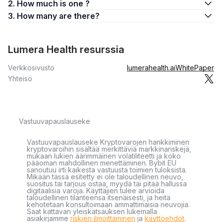
2. How much is one ?
3. How many are there?
Lumera Health resurssia
Verkkosivusto
lumerahealth.ai
WhitePaper
Yhteisö
Vastuuvapauslauseke
Vastuuvapauslauseke Kryptovarojen hankkiminen
kryptovaroihin sisältää merkittäviä markkinariskejä,
mukaan lukien äärimmäinen volatiliteetti ja koko
pääoman mahdollinen menettäminen. Bybit EU
sanoutuu irti kaikesta vastuusta toimien tuloksista.
Mikään tässä esitetty ei ole taloudellinen neuvo,
suositus tai tarjous ostaa, myydä tai pitää hallussa
digitaalisia varoja. Käyttäjien tulee arvioida
taloudellinen tilanteensa itsenäisesti, ja heitä
kehotetaan konsultoimaan ammattimaisia neuvojia.
Saat kattavan yleiskatsauksen lukemalla
asiakirjamme
riskien ilmoittaminen
ja
käyttöehdot
.