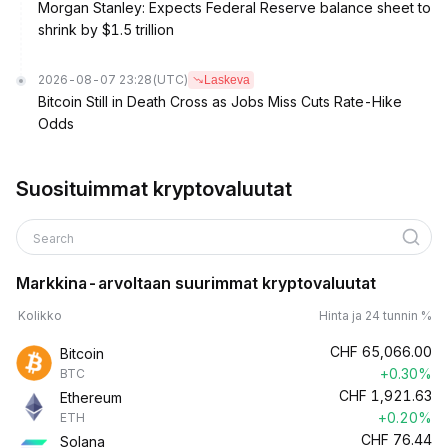
Morgan Stanley: Expects Federal Reserve balance sheet to
shrink by $1.5 trillion
2026-08-07 23:28
(UTC)
Laskeva
Bitcoin Still in Death Cross as Jobs Miss Cuts Rate-Hike
Odds
Suosituimmat kryptovaluutat
Search
Markkina-arvoltaan suurimmat kryptovaluutat
Kolikko
Hinta ja 24 tunnin %
CHF
65,066.00
Bitcoin
+0.30%
BTC
CHF
1,921.63
Ethereum
+0.20%
ETH
CHF
76.44
Solana