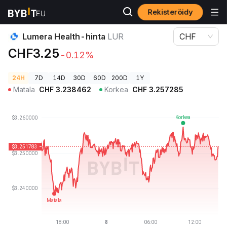
Rekisteröidy
Kryptohinnat
Lumera Health-hinta LUR
Lumera Health-hinta
LUR
CHF
CHF3.25
-0.12%
24H
7D
14D
30D
60D
200D
1Y
Matala
CHF
3.238462
Korkea
CHF
3.257285