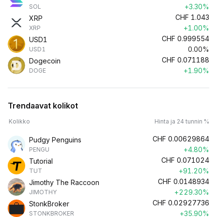
+3.30%
SOL
CHF
1.043
XRP
+1.00%
XRP
CHF
0.999554
USD1
0.00%
USD1
CHF
0.071188
Dogecoin
+1.90%
DOGE
Trendaavat kolikot
Kolikko
Hinta ja 24 tunnin %
CHF
0.00629864
Pudgy Penguins
+4.80%
PENGU
CHF
0.071024
Tutorial
+91.20%
TUT
CHF
0.0148934
Jimothy The Raccoon
+229.30%
JIMOTHY
CHF
0.02927736
StonkBroker
+35.90%
STONKBROKER