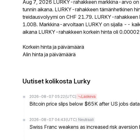
Aug 7, 2026 LURKY-rahakkeen markkina-arvo on 
tunnin aikana. LURKY-rahakkeen tämänhetkinen hi
treidausvolyymi on CHF 21.79. LURKY-rahakkeen kier
1.00B. Markkina-arvoltaan LURKY on sijalla -- kaik
aikana LURKY-rahakkeen korkein hinta oli 0.00002
Korkein hinta ja päivämäärä
Alin hinta ja päivämäärä
Uutiset kolikosta Lurky
2026-08-07 05:22
(UTC)
Laskeva
Bitcoin price slips below $65K after US jobs data
2026-08-07 04:43
(UTC)
Neutraali
Swiss Franc weakens as increased risk aversion