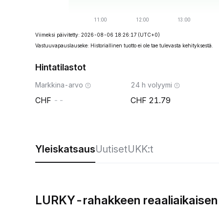
Viimeksi päivitetty: 2026-08-06 18:26:17
(UTC+0)
Vastuuvapauslauseke: Historiallinen tuotto ei ole tae tulevasta kehityksestä.
Hintatilastot
Markkina-arvo
24 h volyymi
--
21.79
Yleiskatsaus
Uutiset
UKK:t
LURKY-rahakkeen reaaliaikaisen