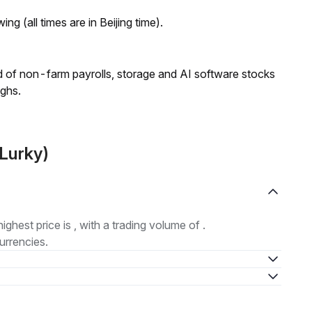
ng (all times are in Beijing time).
 of non-farm payrolls, storage and AI software stocks
ighs.
(Lurky)
highest price is , with a trading volume of .
urrencies.