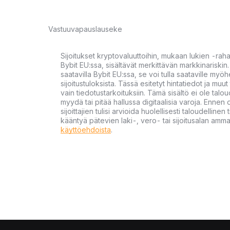
Vastuuvapauslauseke
Sijoitukset kryptovaluuttoihin, mukaan lukien -rah
Bybit EU:ssa, sisältävät merkittävän markkinariskin. 
saatavilla Bybit EU:ssa, se voi tulla saataville my
sijoitustuloksista. Tässä esitetyt hintatiedot ja muut 
vain tiedotustarkoituksiin. Tämä sisältö ei ole talou
myydä tai pitää hallussa digitaalisia varoja. Ennen di
sijoittajien tulisi arvioida huolellisesti taloudellin
kääntyä pätevien laki-, vero- tai sijoitusalan ammat
käyttöehdoista
.