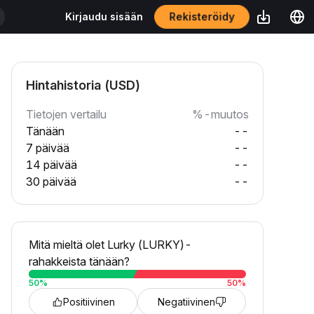
Rekisteröidy
Kirjaudu sisään
Hintahistoria (USD)
Tietojen vertailu
%-muutos
Tänään
--
7 päivää
--
14 päivää
--
30 päivää
--
Mitä mieltä olet Lurky (LURKY)-
rahakkeista tänään?
50
%
50
%
Positiivinen
Negatiivinen