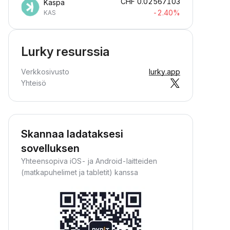
CHF
0.02567103
Kaspa
-2.40%
KAS
Lurky resurssia
Verkkosivusto
lurky.app
Yhteisö
Skannaa ladataksesi
sovelluksen
Yhteensopiva iOS- ja Android-laitteiden
(matkapuhelimet ja tabletit) kanssa