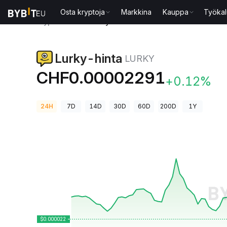
Osta kryptoja
Markkina
Kauppa
Työkal
Kryptohinnat
Lurky-hinta LURKY
Lurky-hinta
LURKY
CHF0.00002291
+0.12%
24H
7D
14D
30D
60D
200D
1Y