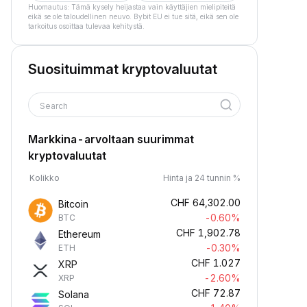
Huomautus: Tämä kysely heijastaa vain käyttäjien mielipiteitä
eikä se ole taloudellinen neuvo. Bybit EU ei tue sitä, eikä sen ole
tarkoitus osoittaa tulevaa kehitystä.
Suosituimmat kryptovaluutat
Search
Markkina-arvoltaan suurimmat
kryptovaluutat
Kolikko
Hinta ja 24 tunnin %
CHF
64,302.00
Bitcoin
-0.60%
BTC
CHF
1,902.78
Ethereum
-0.30%
ETH
CHF
1.027
XRP
-2.60%
XRP
CHF
72.87
Solana