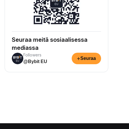
Seuraa meitä sosiaalisessa
mediassa
Followers
+
Seuraa
@Bybit EU