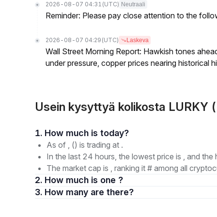
2026-08-07 04:31
(UTC)
Neutraali
Reminder: Please pay close attention to the followi
2026-08-07 04:29
(UTC)
Laskeva
Wall Street Morning Report: Hawkish tones ahead
under pressure, copper prices nearing historical h
Usein kysyttyä kolikosta LURKY 
1. How much is today?
As of , () is trading at .
In the last 24 hours, the lowest price is , and the 
The market cap is , ranking it # among all cryptoc
2. How much is one ?
3. How many are there?