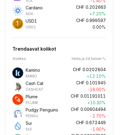
-1.40%
SOL
CHF
0.202663
Cardano
+7.20%
ADA
CHF
0.999597
USD1
0.00%
USD1
Trendaavat kolikot
Kolikko
Hinta ja 24 tunnin %
CHF
0.0202804
Kamino
+12.10%
KMNO
CHF
0.101945
Cash Cat
-18.00%
CASHCAT
CHF
0.01191011
Plume
+10.30%
PLUME
CHF
0.00604494
Pudgy Penguins
-2.70%
PENGU
CHF
0.672449
Sui
-1.90%
SUI