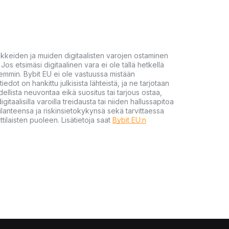
akkeiden ja muiden digitaalisten varojen ostaminen
Jos etsimäsi digitaalinen vara ei ole tällä hetkellä
öhemmin. Bybit EU ei ole vastuussa mistään
tiedot on hankittu julkisista lähteistä, ja ne tarjotaan
dellista neuvontaa eikä suositus tai tarjous ostaa,
gitaalisilla varoilla treidausta tai niiden hallussapitoa
en tilanteensa ja riskinsietokykynsä sekä tarvittaessa
tilaisten puoleen. Lisätietoja saat
Bybit EU:n