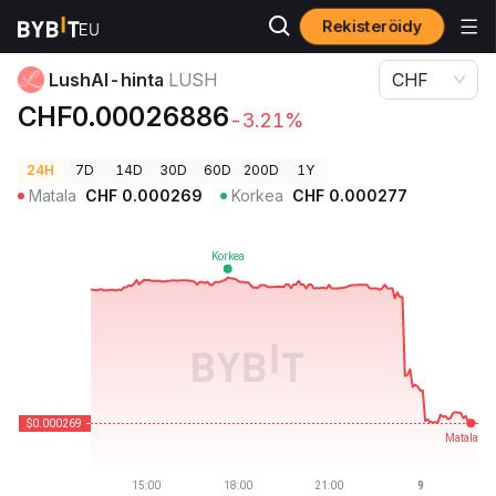
Rekisteröidy
Kryptohinnat
LushAI-hinta LUSH
LushAI-hinta
LUSH
CHF
CHF0.00026886
-3.21%
24H
7D
14D
30D
60D
200D
1Y
Matala
CHF
0.000269
Korkea
CHF
0.000277