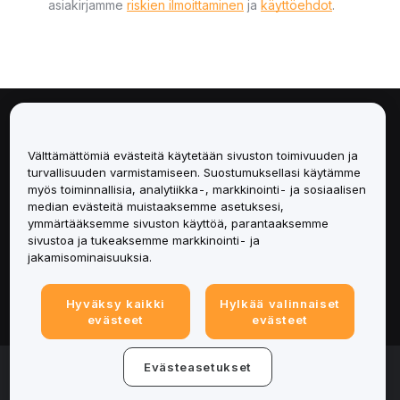
asiakirjamme
riskien ilmoittaminen
ja
käyttöehdot
.
Tietoa
Välttämättömiä evästeitä käytetään sivuston toimivuuden ja
Palvelut
turvallisuuden varmistamiseen. Suostumuksellasi käytämme
myös toiminnallisia, analytiikka-, markkinointi- ja sosiaalisen
median evästeitä muistaaksemme asetuksesi,
Tuki
ymmärtääksemme sivuston käyttöä, parantaaksemme
sivustoa ja tukeaksemme markkinointi- ja
Tuotteet
jakamisominaisuuksia.
Lakiasiat
Hyväksy kaikki
Hylkää valinnaiset
evästeet
evästeet
© 2025-2026 Bybit.eu. Kaikki oikeudet pidätetään.
Evästeasetukset
Palveluehdot
|
Tietosuojaehdot
|
Yritystiedot