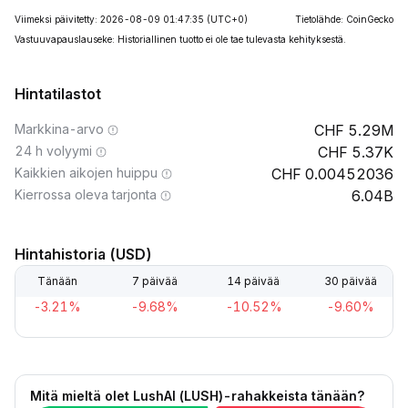
Viimeksi päivitetty: 2026-08-09 01:47:35
(UTC+0)
Tietolähde: CoinGecko
Vastuuvapauslauseke: Historiallinen tuotto ei ole tae tulevasta kehityksestä.
Hintatilastot
Markkina-arvo
5.29M
24 h volyymi
5.37K
Kaikkien aikojen huippu
0.00452036
Kierrossa oleva tarjonta
6.04B
Hintahistoria (USD)
Tänään
7 päivää
14 päivää
30 päivää
-3.21%
-9.68%
-10.52%
-9.60%
Mitä mieltä olet LushAI (LUSH)-rahakkeista tänään?