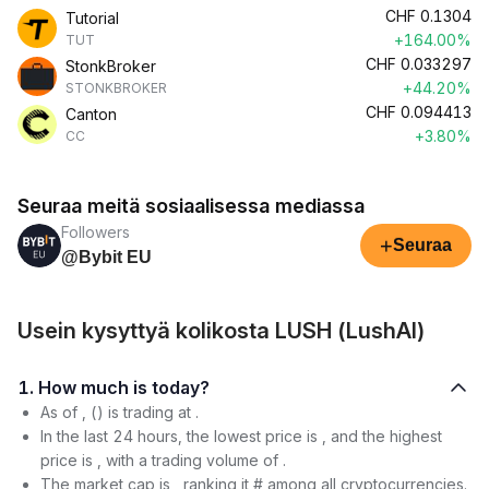
CHF
0.1304
Tutorial
+164.00%
TUT
CHF
0.033297
StonkBroker
+44.20%
STONKBROKER
CHF
0.094413
Canton
+3.80%
CC
Seuraa meitä sosiaalisessa mediassa
Followers
+
Seuraa
@Bybit EU
Usein kysyttyä kolikosta LUSH (LushAI)
1. How much is today?
As of , () is trading at .
In the last 24 hours, the lowest price is , and the highest
price is , with a trading volume of .
The market cap is , ranking it # among all cryptocurrencies.