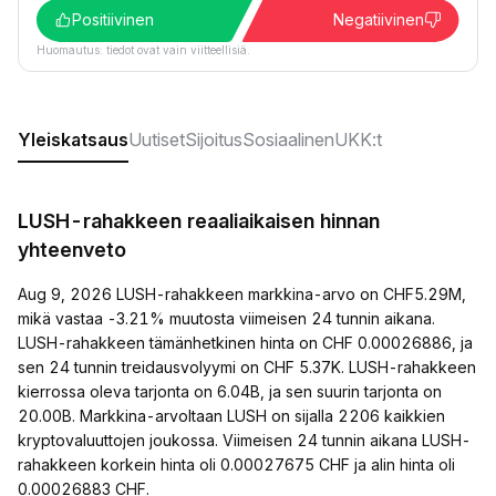
Positiivinen
Negatiivinen
Huomautus: tiedot ovat vain viitteellisiä.
Yleiskatsaus
Uutiset
Sijoitus
Sosiaalinen
UKK:t
LUSH-rahakkeen reaaliaikaisen hinnan
yhteenveto
Aug 9, 2026 LUSH-rahakkeen markkina-arvo on CHF5.29M,
mikä vastaa -3.21% muutosta viimeisen 24 tunnin aikana.
LUSH-rahakkeen tämänhetkinen hinta on CHF 0.00026886, ja
sen 24 tunnin treidausvolyymi on CHF 5.37K. LUSH-rahakkeen
kierrossa oleva tarjonta on 6.04B, ja sen suurin tarjonta on
20.00B. Markkina-arvoltaan LUSH on sijalla 2206 kaikkien
kryptovaluuttojen joukossa. Viimeisen 24 tunnin aikana LUSH-
rahakkeen korkein hinta oli 0.00027675 CHF ja alin hinta oli
0.00026883 CHF.