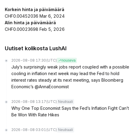
Korkein hinta ja päivämäärä
CHF0.00452036 Mar 6, 2024
Alin hinta ja päivämäärä
CHF0.00023698 Feb 5, 2026
Uutiset kolikosta LushAI
2026-08-08 17:30
(UTC)
nouseva
July’s surprisingly weak jobs report coupled with a possible
cooling in inflation next week may lead the Fed to hold
interest rates steady at its next meeting, says Bloomberg
Economic’s @AnnaEconomist
2026-08-08 13:17
(UTC)
Neutraali
Why One Top Economist Says the Fed’s Inflation Fight Can’t
Be Won With Rate Hikes
2026-08-08 03:01
(UTC)
Neutraali