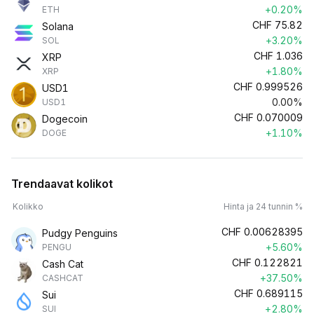
+0.20%
ETH
CHF
75.82
Solana
+3.20%
SOL
CHF
1.036
XRP
+1.80%
XRP
CHF
0.999526
USD1
0.00%
USD1
CHF
0.070009
Dogecoin
+1.10%
DOGE
Trendaavat kolikot
Kolikko
Hinta ja 24 tunnin %
CHF
0.00628395
Pudgy Penguins
+5.60%
PENGU
CHF
0.122821
Cash Cat
+37.50%
CASHCAT
CHF
0.689115
Sui
+2.80%
SUI