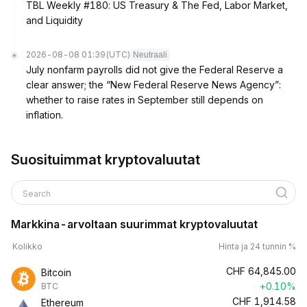
TBL Weekly #180: US Treasury & The Fed, Labor Market,
and Liquidity
2026-08-08 01:39
(UTC)
Neutraali
July nonfarm payrolls did not give the Federal Reserve a
clear answer; the “New Federal Reserve News Agency”:
whether to raise rates in September still depends on
inflation.
Suosituimmat kryptovaluutat
Search
Markkina-arvoltaan suurimmat kryptovaluutat
Kolikko
Hinta ja 24 tunnin %
CHF
64,845.00
Bitcoin
+0.10%
BTC
CHF
1,914.58
Ethereum