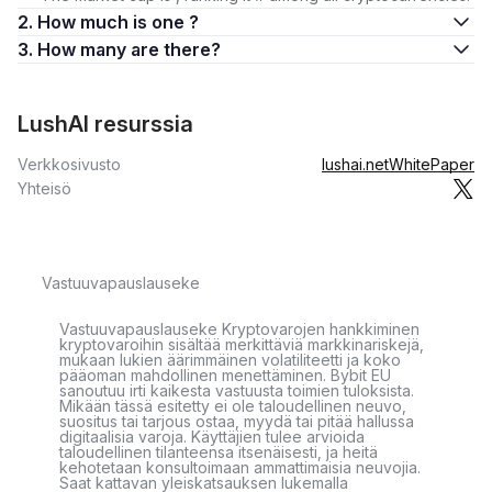
2. How much is one ?
3. How many are there?
LushAI resurssia
Verkkosivusto
lushai.net
WhitePaper
Yhteisö
Vastuuvapauslauseke
Vastuuvapauslauseke Kryptovarojen hankkiminen
kryptovaroihin sisältää merkittäviä markkinariskejä,
mukaan lukien äärimmäinen volatiliteetti ja koko
pääoman mahdollinen menettäminen. Bybit EU
sanoutuu irti kaikesta vastuusta toimien tuloksista.
Mikään tässä esitetty ei ole taloudellinen neuvo,
suositus tai tarjous ostaa, myydä tai pitää hallussa
digitaalisia varoja. Käyttäjien tulee arvioida
taloudellinen tilanteensa itsenäisesti, ja heitä
kehotetaan konsultoimaan ammattimaisia neuvojia.
Saat kattavan yleiskatsauksen lukemalla