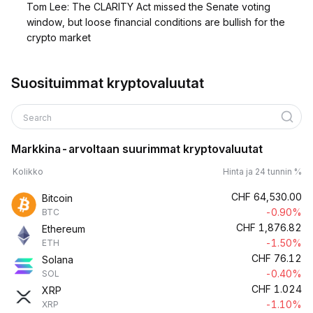
Tom Lee: The CLARITY Act missed the Senate voting
window, but loose financial conditions are bullish for the
crypto market
Suosituimmat kryptovaluutat
Search
Markkina-arvoltaan suurimmat kryptovaluutat
Kolikko
Hinta ja 24 tunnin %
CHF
64,530.00
Bitcoin
-0.90%
BTC
CHF
1,876.82
Ethereum
-1.50%
ETH
CHF
76.12
Solana
-0.40%
SOL
CHF
1.024
XRP
-1.10%
XRP