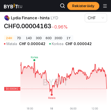
Rekisteröidy
Kryptohinnat
Lydia Finance-hinta LYD
Lydia Finance-hinta
LYD
CHF
CHF0.00004163
-0.96%
24H
7D
14D
30D
60D
200D
1Y
Matala
CHF
0.000042
Korkea
CHF
0.000042