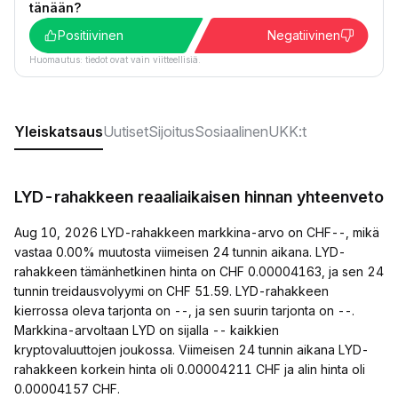
tänään?
Positiivinen
Negatiivinen
Huomautus: tiedot ovat vain viitteellisiä.
Yleiskatsaus
Uutiset
Sijoitus
Sosiaalinen
UKK:t
LYD-rahakkeen reaaliaikaisen hinnan yhteenveto
Aug 10, 2026 LYD-rahakkeen markkina-arvo on CHF--, mikä
vastaa 0.00% muutosta viimeisen 24 tunnin aikana. LYD-
rahakkeen tämänhetkinen hinta on CHF 0.00004163, ja sen 24
tunnin treidausvolyymi on CHF 51.59. LYD-rahakkeen
kierrossa oleva tarjonta on --, ja sen suurin tarjonta on --.
Markkina-arvoltaan LYD on sijalla -- kaikkien
kryptovaluuttojen joukossa. Viimeisen 24 tunnin aikana LYD-
rahakkeen korkein hinta oli 0.00004211 CHF ja alin hinta oli
0.00004157 CHF.