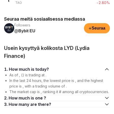
-2.80%
TAO
Seuraa meitä sosiaalisessa mediassa
Followers
+
Seuraa
@Bybit EU
Usein kysyttyä kolikosta LYD (Lydia
Finance)
1. How much is today?
As of , () is trading at .
In the last 24 hours, the lowest price is , and the highest
price is , with a trading volume of .
The market cap is , ranking it # among all cryptocurrencies.
2. How much is one ?
3. How many are there?