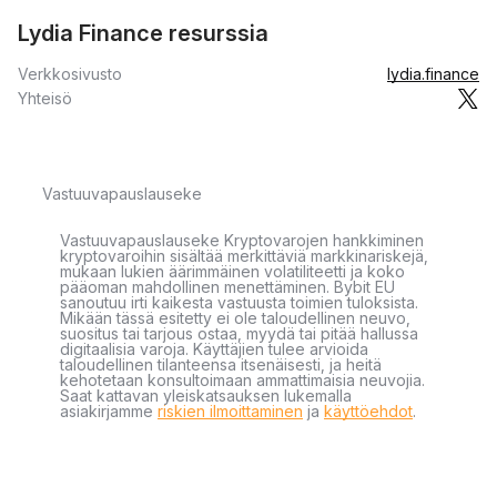
Lydia Finance resurssia
Verkkosivusto
lydia.finance
Yhteisö
Vastuuvapauslauseke
Vastuuvapauslauseke Kryptovarojen hankkiminen
kryptovaroihin sisältää merkittäviä markkinariskejä,
mukaan lukien äärimmäinen volatiliteetti ja koko
pääoman mahdollinen menettäminen. Bybit EU
sanoutuu irti kaikesta vastuusta toimien tuloksista.
Mikään tässä esitetty ei ole taloudellinen neuvo,
suositus tai tarjous ostaa, myydä tai pitää hallussa
digitaalisia varoja. Käyttäjien tulee arvioida
taloudellinen tilanteensa itsenäisesti, ja heitä
kehotetaan konsultoimaan ammattimaisia neuvojia.
Saat kattavan yleiskatsauksen lukemalla
asiakirjamme
riskien ilmoittaminen
ja
käyttöehdot
.