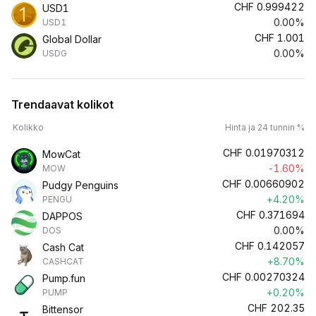
CHF
0.999422
USD1
0.00%
USD1
CHF
1.001
Global Dollar
0.00%
USDG
Trendaavat kolikot
Kolikko
Hinta ja 24 tunnin %
CHF
0.01970312
MowCat
-1.60%
MOW
CHF
0.00660902
Pudgy Penguins
+4.20%
PENGU
CHF
0.371694
DAPPOS
0.00%
DOS
CHF
0.142057
Cash Cat
+8.70%
CASHCAT
CHF
0.00270324
Pump.fun
+0.20%
PUMP
CHF
202.35
Bittensor