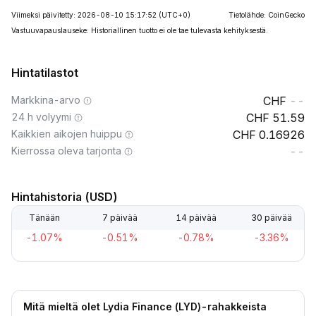
Viimeksi päivitetty: 2026-08-10 15:17:52
(UTC+0)
Tietolähde: CoinGecko
Vastuuvapauslauseke: Historiallinen tuotto ei ole tae tulevasta kehityksestä.
Hintatilastot
Markkina-arvo
--
24 h volyymi
51.59
Kaikkien aikojen huippu
0.16926
Kierrossa oleva tarjonta
--
Hintahistoria (USD)
Tänään
7 päivää
14 päivää
30 päivää
-1.07%
-0.51%
-0.78%
-3.36%
Mitä mieltä olet Lydia Finance (LYD)-rahakkeista