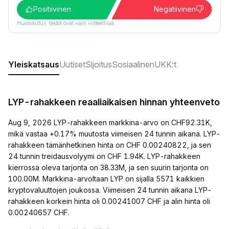
Positiivinen
Negatiivinen
Huomautus: tiedot ovat vain viitteellisiä.
Yleiskatsaus
Uutiset
Sijoitus
Sosiaalinen
UKK:t
LYP-rahakkeen reaaliaikaisen hinnan yhteenveto
Aug 9, 2026 LYP-rahakkeen markkina-arvo on CHF92.31K,
mikä vastaa +0.17% muutosta viimeisen 24 tunnin aikana. LYP-
rahakkeen tämänhetkinen hinta on CHF 0.00240822, ja sen
24 tunnin treidausvolyymi on CHF 1.94K. LYP-rahakkeen
kierrossa oleva tarjonta on 38.33M, ja sen suurin tarjonta on
100.00M. Markkina-arvoltaan LYP on sijalla 5571 kaikkien
kryptovaluuttojen joukossa. Viimeisen 24 tunnin aikana LYP-
rahakkeen korkein hinta oli 0.00241007 CHF ja alin hinta oli
0.00240657 CHF.