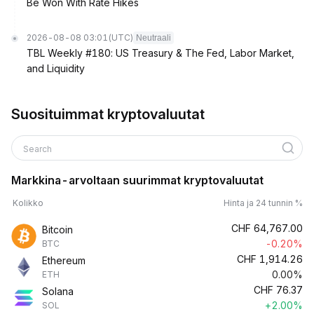
Be Won With Rate Hikes
2026-08-08 03:01
(UTC)
Neutraali
TBL Weekly #180: US Treasury & The Fed, Labor Market,
and Liquidity
Suosituimmat kryptovaluutat
Search
Markkina-arvoltaan suurimmat kryptovaluutat
Kolikko
Hinta ja 24 tunnin %
CHF
64,767.00
Bitcoin
-0.20%
BTC
CHF
1,914.26
Ethereum
0.00%
ETH
CHF
76.37
Solana
+2.00%
SOL