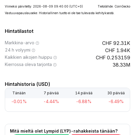
Viimeksi päivitetty: 2026-08-09 09:40:00
(UTC+0)
Tietolähde: CoinGecko
Vastuuvapauslauseke: Historiallinen tuotto ei ole tae tulevasta kehityksestä.
Hintatilastot
Markkina-arvo
92.31K
24 h volyymi
1.94K
Kaikkien aikojen huippu
0.253159
Kierrossa oleva tarjonta
38.33M
Hintahistoria (USD)
Tänään
7 päivää
14 päivää
30 päivää
-0.01%
-4.44%
-6.88%
-6.49%
Mitä mieltä olet Lympid (LYP)-rahakkeista tänään?