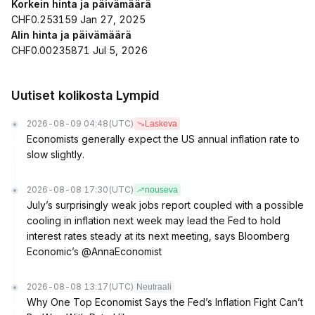
Korkein hinta ja päivämäärä
CHF0.253159 Jan 27, 2025
Alin hinta ja päivämäärä
CHF0.00235871 Jul 5, 2026
Uutiset kolikosta Lympid
2026-08-09 04:48
(UTC)
Laskeva
Economists generally expect the US annual inflation rate to
slow slightly.
2026-08-08 17:30
(UTC)
nouseva
July’s surprisingly weak jobs report coupled with a possible
cooling in inflation next week may lead the Fed to hold
interest rates steady at its next meeting, says Bloomberg
Economic’s @AnnaEconomist
2026-08-08 13:17
(UTC)
Neutraali
Why One Top Economist Says the Fed’s Inflation Fight Can’t