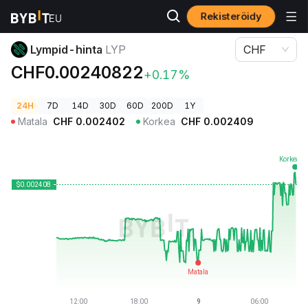
Rekisteröidy
Kryptohinnat
Lympid-hinta LYP
Lympid-hinta
LYP
CHF
CHF0.00240822
+0.17%
24H
7D
14D
30D
60D
200D
1Y
Matala
CHF
0.002402
Korkea
CHF
0.002409