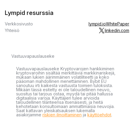
Lympid resurssia
Verkkosivusto
lympid.io
WhitePaper
Yhteisö
linkedin.com
Vastuuvapauslauseke
Vastuuvapauslauseke Kryptovarojen hankkiminen
kryptovaroihin sisältää merkittäviä markkinariskejä,
mukaan lukien äärimmäinen volatiliteetti ja koko
pääoman mahdollinen menettäminen. Bybit EU
sanoutuu irti kaikesta vastuusta toimien tuloksista.
Mikään tässä esitetty ei ole taloudellinen neuvo,
suositus tai tarjous ostaa, myydä tai pitää hallussa
digitaalisia varoja. Käyttäjien tulee arvioida
taloudellinen tilanteensa itsenäisesti, ja heitä
kehotetaan konsultoimaan ammattimaisia neuvojia.
Saat kattavan yleiskatsauksen lukemalla
asiakirjamme
riskien ilmoittaminen
ja
käyttöehdot
.