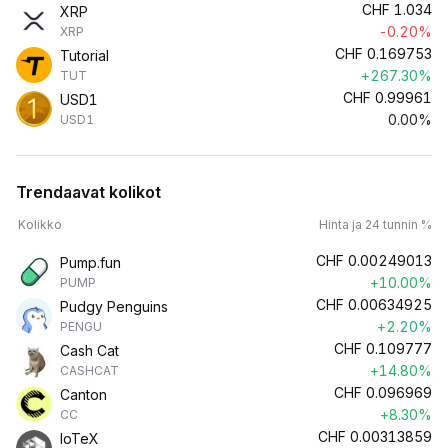
CHF
1.034
XRP
-0.20%
XRP
CHF
0.169753
Tutorial
+267.30%
TUT
CHF
0.99961
USD1
0.00%
USD1
Trendaavat kolikot
Kolikko
Hinta ja 24 tunnin %
CHF
0.00249013
Pump.fun
+10.00%
PUMP
CHF
0.00634925
Pudgy Penguins
+2.20%
PENGU
CHF
0.109777
Cash Cat
+14.80%
CASHCAT
CHF
0.096969
Canton
+8.30%
CC
CHF
0.00313859
IoTeX