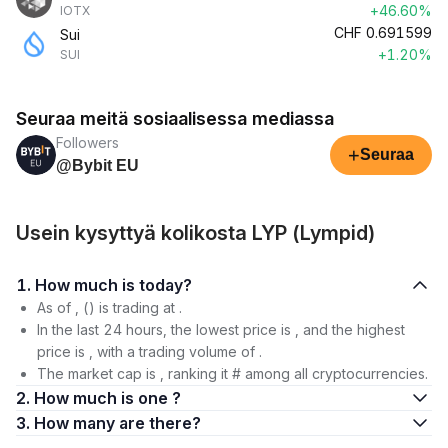
+46.60%
IOTX
CHF
0.691599
Sui
+1.20%
SUI
Seuraa meitä sosiaalisessa mediassa
Followers
+
Seuraa
@Bybit EU
Usein kysyttyä kolikosta LYP (Lympid)
1. How much is today?
As of , () is trading at .
In the last 24 hours, the lowest price is , and the highest
price is , with a trading volume of .
The market cap is , ranking it # among all cryptocurrencies.
2. How much is one ?
3. How many are there?