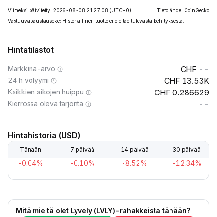
Viimeksi päivitetty: 2026-08-08 21:27:08
(UTC+0)
Tietolähde: CoinGecko
Vastuuvapauslauseke: Historiallinen tuotto ei ole tae tulevasta kehityksestä.
Hintatilastot
Markkina-arvo
--
24 h volyymi
13.53K
Kaikkien aikojen huippu
0.286629
Kierrossa oleva tarjonta
--
Hintahistoria (USD)
Tänään
7 päivää
14 päivää
30 päivää
-0.04%
-0.10%
-8.52%
-12.34%
Mitä mieltä olet Lyvely (LVLY)-rahakkeista tänään?