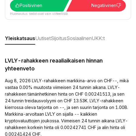
Positiivinen
Negatiivinen
Huomautus: tiedot ovat vain viitteellisiä.
Yleiskatsaus
Uutiset
Sijoitus
Sosiaalinen
UKK:t
LVLY-rahakkeen reaaliaikaisen hinnan
yhteenveto
Aug 8, 2026 LVLY-rahakkeen markkina-arvo on CHF--, mikä
vastaa 0.00% muutosta viimeisen 24 tunnin aikana. LVLY-
rahakkeen tämänhetkinen hinta on CHF 0.00241513, ja sen
24 tunnin treidausvolyymi on CHF 13.53K. LVLY-rahakkeen
kierrossa oleva tarjonta on --, ja sen suurin tarjonta on 1.00B.
Markkina-arvoltaan LVLY on sijalla -- kaikkien
kryptovaluuttojen joukossa. Viimeisen 24 tunnin aikana LVLY-
rahakkeen korkein hinta oli 0.00242741 CHF ja alin hinta oli
0.00241424 CHF.