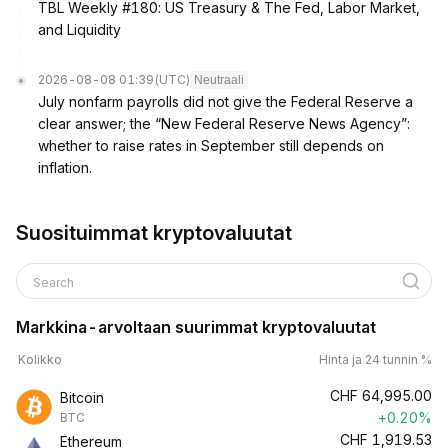
TBL Weekly #180: US Treasury & The Fed, Labor Market,
and Liquidity
2026-08-08 01:39
(UTC)
Neutraali
July nonfarm payrolls did not give the Federal Reserve a
clear answer; the “New Federal Reserve News Agency”:
whether to raise rates in September still depends on
inflation.
Suosituimmat kryptovaluutat
Search
Markkina-arvoltaan suurimmat kryptovaluutat
Kolikko
Hinta ja 24 tunnin %
CHF
64,995.00
Bitcoin
+0.20%
BTC
CHF
1,919.53
Ethereum