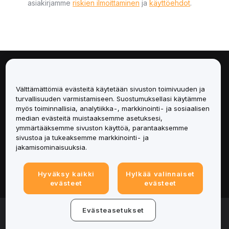
asiakirjamme
riskien ilmoittaminen
ja
käyttöehdot
.
Tietoa
Välttämättömiä evästeitä käytetään sivuston toimivuuden ja
Palvelut
turvallisuuden varmistamiseen. Suostumuksellasi käytämme
myös toiminnallisia, analytiikka-, markkinointi- ja sosiaalisen
median evästeitä muistaaksemme asetuksesi,
Tuki
ymmärtääksemme sivuston käyttöä, parantaaksemme
sivustoa ja tukeaksemme markkinointi- ja
Tuotteet
jakamisominaisuuksia.
Lakiasiat
Hyväksy kaikki
Hylkää valinnaiset
evästeet
evästeet
© 2025-2026 Bybit.eu. Kaikki oikeudet pidätetään.
Evästeasetukset
Palveluehdot
|
Tietosuojaehdot
|
Yritystiedot