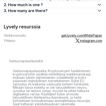
2. How much is one ?
3. How many are there?
Lyvely resurssia
Verkkosivusto
get.lyvely.com
WhitePaper
Yhteisö
instagram.com
Vastuuvapauslauseke
Vastuuvapauslauseke Kryptovarojen hankkiminen
kryptovaroihin sisältää merkittäviä markkinariskejä,
mukaan lukien äärimmäinen volatiliteetti ja koko
pääoman mahdollinen menettäminen. Bybit EU
sanoutuu irti kaikesta vastuusta toimien tuloksista.
Mikään tässä esitetty ei ole taloudellinen neuvo,
suositus tai tarjous ostaa, myydä tai pitää hallussa
digitaalisia varoja. Käyttäjien tulee arvioida
taloudellinen tilanteensa itsenäisesti, ja heitä
kehotetaan konsultoimaan ammattimaisia neuvojia.
Saat kattavan yleiskatsauksen lukemalla