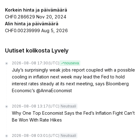
Korkein hinta ja päivämäärä
CHF0.286629 Nov 20, 2024
Alin hinta ja päivämäärä
CHF0.00239999 Aug 5, 2026
Uutiset kolikosta Lyvely
2026-08-08 17:30
(UTC)
nouseva
July’s surprisingly weak jobs report coupled with a possible
cooling in inflation next week may lead the Fed to hold
interest rates steady at its next meeting, says Bloomberg
Economic’s @AnnaEconomist
2026-08-08 13:17
(UTC)
Neutraali
Why One Top Economist Says the Fed’s Inflation Fight Can’t
Be Won With Rate Hikes
2026-08-08 03:01
(UTC)
Neutraali