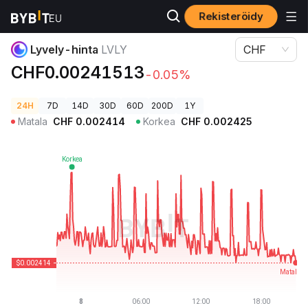
Rekisteröidy
Kryptohinnat
Lyvely-hinta LVLY
Lyvely-hinta
LVLY
CHF
CHF0.00241513
-0.05%
24H
7D
14D
30D
60D
200D
1Y
Matala
CHF
0.002414
Korkea
CHF
0.002425