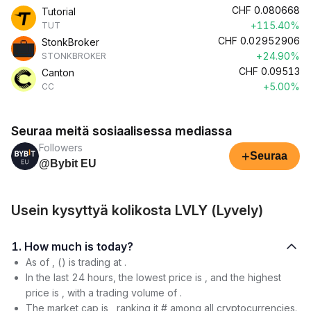
CHF
0.080668
Tutorial
+115.40%
TUT
CHF
0.02952906
StonkBroker
+24.90%
STONKBROKER
CHF
0.09513
Canton
+5.00%
CC
Seuraa meitä sosiaalisessa mediassa
Followers
+
Seuraa
@Bybit EU
Usein kysyttyä kolikosta LVLY (Lyvely)
1. How much is today?
As of , () is trading at .
In the last 24 hours, the lowest price is , and the highest
price is , with a trading volume of .
The market cap is , ranking it # among all cryptocurrencies.