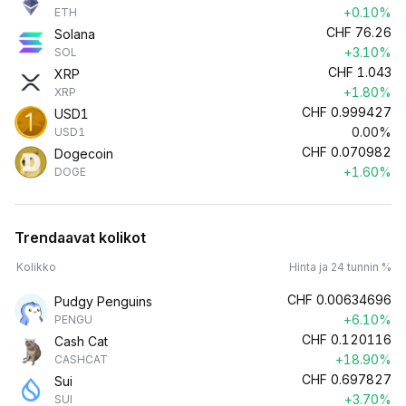
+0.10%
ETH
CHF
76.26
Solana
+3.10%
SOL
CHF
1.043
XRP
+1.80%
XRP
CHF
0.999427
USD1
0.00%
USD1
CHF
0.070982
Dogecoin
+1.60%
DOGE
Trendaavat kolikot
Kolikko
Hinta ja 24 tunnin %
CHF
0.00634696
Pudgy Penguins
+6.10%
PENGU
CHF
0.120116
Cash Cat
+18.90%
CASHCAT
CHF
0.697827
Sui
+3.70%
SUI