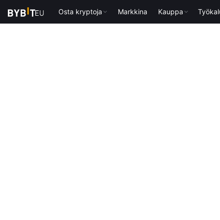
Osta kryptoja
Markkina
Kauppa
Työkal