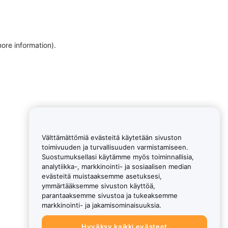
more information)
.
Välttämättömiä evästeitä käytetään sivuston
toimivuuden ja turvallisuuden varmistamiseen.
Suostumuksellasi käytämme myös toiminnallisia,
analytiikka-, markkinointi- ja sosiaalisen median
evästeitä muistaaksemme asetuksesi,
ymmärtääksemme sivuston käyttöä,
parantaaksemme sivustoa ja tukeaksemme
markkinointi- ja jakamisominaisuuksia.
Hyväksy kaikki evästeet