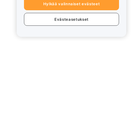
Hylkää valinnaiset evästeet
Evästeasetukset
eet
Lakiasiat
Eturistiriitapolitiikka
Yhteenveto säilytys- ja
hallinnointikäytännöstä
rd
ESG-tiedot
Crypto-Asset White Papers