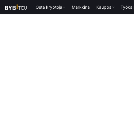
Osta kryptoja
Markkina
Kauppa
Työkal