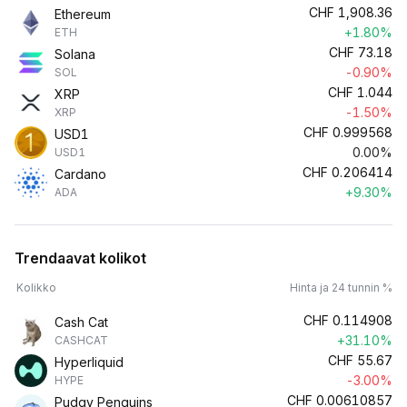
CHF
1,908.36
Ethereum
+1.80%
ETH
CHF
73.18
Solana
-0.90%
SOL
CHF
1.044
XRP
-1.50%
XRP
CHF
0.999568
USD1
0.00%
USD1
CHF
0.206414
Cardano
+9.30%
ADA
Trendaavat kolikot
Kolikko
Hinta ja 24 tunnin %
CHF
0.114908
Cash Cat
+31.10%
CASHCAT
CHF
55.67
Hyperliquid
-3.00%
HYPE
CHF
0.00610857
Pudgy Penguins