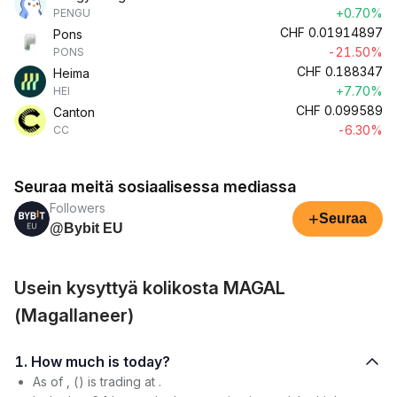
+0.70%
PENGU
CHF
0.01914897
Pons
-21.50%
PONS
CHF
0.188347
Heima
+7.70%
HEI
CHF
0.099589
Canton
-6.30%
CC
Seuraa meitä sosiaalisessa mediassa
Followers
+
Seuraa
@Bybit EU
Usein kysyttyä kolikosta MAGAL
(Magallaneer)
1. How much is today?
As of , () is trading at .