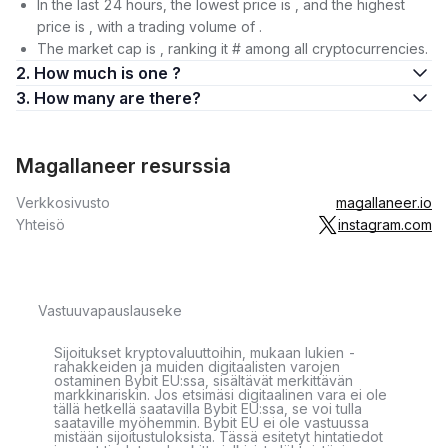
In the last 24 hours, the lowest price is , and the highest
price is , with a trading volume of .
The market cap is , ranking it # among all cryptocurrencies.
2. How much is one ?
3. How many are there?
Magallaneer resurssia
Verkkosivusto
magallaneer.io
Yhteisö
instagram.com
Vastuuvapauslauseke
Sijoitukset kryptovaluuttoihin, mukaan lukien -
rahakkeiden ja muiden digitaalisten varojen
ostaminen Bybit EU:ssa, sisältävät merkittävän
markkinariskin. Jos etsimäsi digitaalinen vara ei ole
tällä hetkellä saatavilla Bybit EU:ssa, se voi tulla
saataville myöhemmin. Bybit EU ei ole vastuussa
mistään sijoitustuloksista. Tässä esitetyt hintatiedot