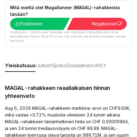
Mitä mieltä olet Magallaneer (MAGAL)-rahakkeista
tänään?
Positiivinen
Negatiivinen
Huomautus: Tämä kysely heijastaa vain käyttäjien mielipiteitä eikä se ole
taloudellinen neuvo. Bybit EU ei tue sitä, eikä sen ole tarkoitus osoittaa tulevaa
kehitystä.
Yleiskatsaus
Uutiset
Sijoitus
Sosiaalinen
UKK:t
MAGAL-rahakkeen reaaliaikaisen hinnan
yhteenveto
Aug 6, 2026 MAGAL-rahakkeen markkina-arvo on CHF9.63K,
mikä vastaa +0.72% muutosta viimeisen 24 tunnin aikana.
MAGAL-rahakkeen tämänhetkinen hinta on CHF 0.00000964,
ja sen 24 tunnin treidausvolyymi on CHF 89.99. MAGAL-
rahakkeen kierrossa oleva tarjonta on 999.71M, ja sen suurin