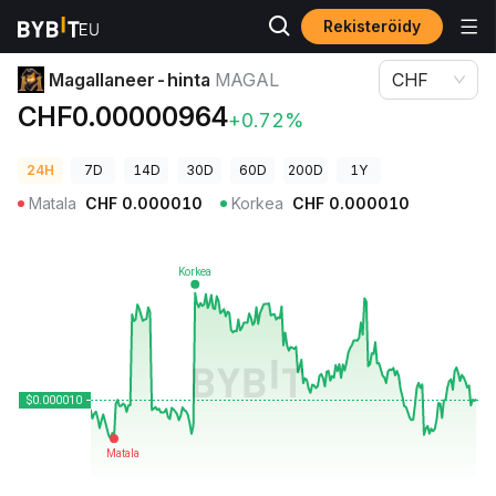
Rekisteröidy
Kryptohinnat
Magallaneer-hinta MAGAL
Magallaneer-hinta
MAGAL
CHF
CHF0.00000964
+0.72%
24H
7D
14D
30D
60D
200D
1Y
Matala
CHF
0.000010
Korkea
CHF
0.000010