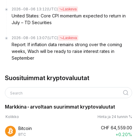
2026-08-06 13:12
(UTC)
Laskeva
United States: Core CPI momentum expected to return in
July – TD Securities
2026-08-06 13:07
(UTC)
Laskeva
Report: If inflation data remains strong over the coming
weeks, Wach will be ready to raise interest rates in
September
Suosituimmat kryptovaluutat
Search
Markkina-arvoltaan suurimmat kryptovaluutat
Kolikko
Hinta ja 24 tunnin %
CHF
64,559.00
Bitcoin
+0.20%
BTC