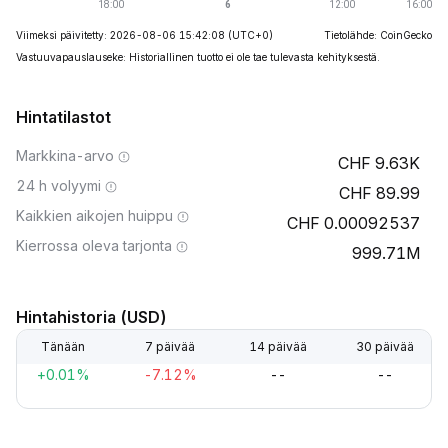
Viimeksi päivitetty: 2026-08-06 15:42:08
(UTC+0)
Tietolähde: CoinGecko
Vastuuvapauslauseke: Historiallinen tuotto ei ole tae tulevasta kehityksestä.
Hintatilastot
Markkina-arvo
9.63K
24 h volyymi
89.99
Kaikkien aikojen huippu
0.00092537
Kierrossa oleva tarjonta
999.71M
Hintahistoria (USD)
Tänään
7 päivää
14 päivää
30 päivää
+0.01%
-7.12%
--
--