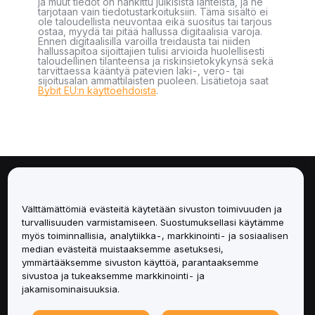
ja muut tiedot on hankittu julkisista lähteistä, ja ne
tarjotaan vain tiedotustarkoituksiin. Tämä sisältö ei
ole taloudellista neuvontaa eikä suositus tai tarjous
ostaa, myydä tai pitää hallussa digitaalisia varoja.
Ennen digitaalisilla varoilla treidausta tai niiden
hallussapitoa sijoittajien tulisi arvioida huolellisesti
taloudellinen tilanteensa ja riskinsietokykynsä sekä
tarvittaessa kääntyä pätevien laki-, vero- tai
sijoitusalan ammattilaisten puoleen. Lisätietoja saat
Bybit EU:n käyttöehdoista
.
Tietoa
Välttämättömiä evästeitä käytetään sivuston toimivuuden ja
Palvelut
turvallisuuden varmistamiseen. Suostumuksellasi käytämme
myös toiminnallisia, analytiikka-, markkinointi- ja sosiaalisen
median evästeitä muistaaksemme asetuksesi,
Tuki
ymmärtääksemme sivuston käyttöä, parantaaksemme
sivustoa ja tukeaksemme markkinointi- ja
Tuotteet
jakamisominaisuuksia.