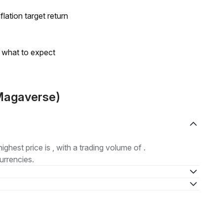
lation target return
s what to expect
(Magaverse)
highest price is , with a trading volume of .
urrencies.