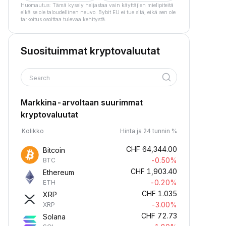
Huomautus: Tämä kysely heijastaa vain käyttäjien mielipiteitä
eikä se ole taloudellinen neuvo. Bybit EU ei tue sitä, eikä sen ole
tarkoitus osoittaa tulevaa kehitystä.
Suosituimmat kryptovaluutat
Search
Markkina-arvoltaan suurimmat
kryptovaluutat
Kolikko
Hinta ja 24 tunnin %
CHF
64,344.00
Bitcoin
-0.50%
BTC
CHF
1,903.40
Ethereum
-0.20%
ETH
CHF
1.035
XRP
-3.00%
XRP
CHF
72.73
Solana