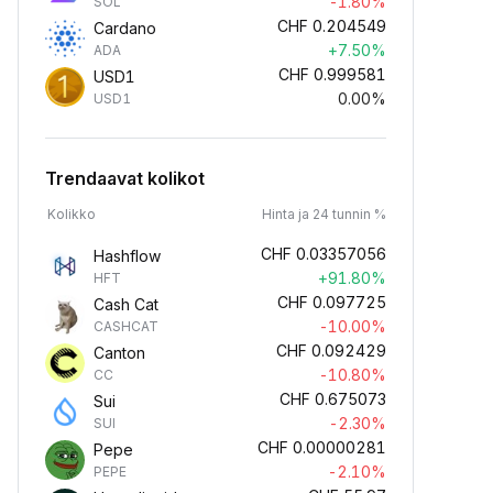
-1.80%
SOL
CHF
0.204549
Cardano
+7.50%
ADA
CHF
0.999581
USD1
0.00%
USD1
Trendaavat kolikot
Kolikko
Hinta ja 24 tunnin %
CHF
0.03357056
Hashflow
+91.80%
HFT
CHF
0.097725
Cash Cat
-10.00%
CASHCAT
CHF
0.092429
Canton
-10.80%
CC
CHF
0.675073
Sui
-2.30%
SUI
CHF
0.00000281
Pepe
-2.10%
PEPE