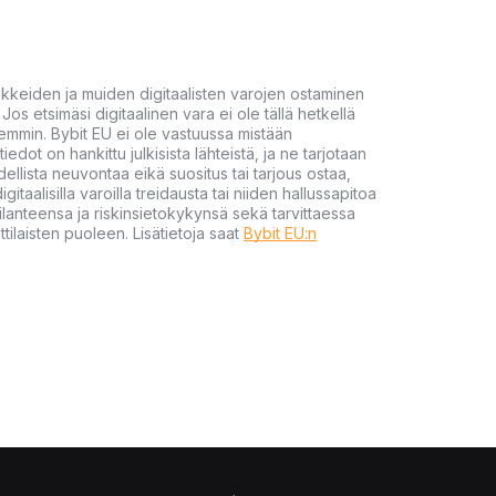
akkeiden ja muiden digitaalisten varojen ostaminen
Jos etsimäsi digitaalinen vara ei ole tällä hetkellä
öhemmin. Bybit EU ei ole vastuussa mistään
tiedot on hankittu julkisista lähteistä, ja ne tarjotaan
dellista neuvontaa eikä suositus tai tarjous ostaa,
gitaalisilla varoilla treidausta tai niiden hallussapitoa
en tilanteensa ja riskinsietokykynsä sekä tarvittaessa
tilaisten puoleen. Lisätietoja saat
Bybit EU:n