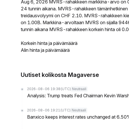
Aug 6, 2026 MVRS-rahakkeen markkina-arvo on C
24 tunnin aikana. MVRS-rahakkeen tämänhetkinen 
treidausvolyymi on CHF 2.10. MVRS-rahakkeen kierr
on 1.00B. Markkina-arvoltaan MVRS on sijalla 9446 
tunnin aikana MVRS-rahakkeen korkein hinta oli 0.
Korkein hinta ja päivämäärä
Alin hinta ja päivämäärä
Uutiset kolikosta Magaverse
2026-08-06 19:38
(UTC)
Neutraali
Analysis: Trump treats Fed Chairman Kevin Warsh 
2026-08-06 19:21
(UTC)
Neutraali
Banxico keeps interest rates unchanged at 6.5