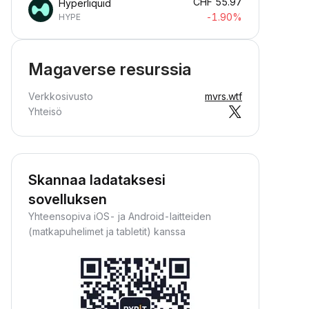
CHF
55.97
Hyperliquid
-1.90%
HYPE
Magaverse resurssia
Verkkosivusto
mvrs.wtf
Yhteisö
Skannaa ladataksesi
sovelluksen
Yhteensopiva iOS- ja Android-laitteiden
(matkapuhelimet ja tabletit) kanssa