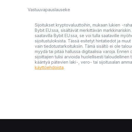
Vastuuvapauslauseke
Sijoitukset kryptovaluuttoihin, mukaan lukien -rah
Bybit EU:ssa, sisältävät merkittävän markkinariskin. 
saatavilla Bybit EU:ssa, se voi tulla saataville my
sijoitustuloksista. Tässä esitetyt hintatiedot ja muut 
vain tiedotustarkoituksiin. Tämä sisältö ei ole talou
myydä tai pitää hallussa digitaalisia varoja. Ennen di
sijoittajien tulisi arvioida huolellisesti taloudellin
kääntyä pätevien laki-, vero- tai sijoitusalan ammat
käyttöehdoista
.