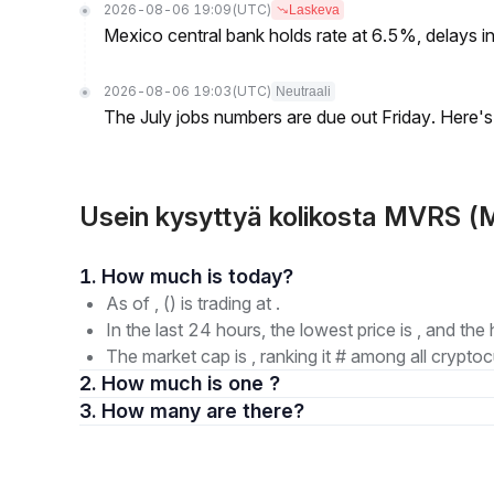
2026-08-06 19:09
(UTC)
Laskeva
Mexico central bank holds rate at 6.5%, delays inf
2026-08-06 19:03
(UTC)
Neutraali
The July jobs numbers are due out Friday. Here'
Usein kysyttyä kolikosta MVRS 
1. How much is today?
As of , () is trading at .
In the last 24 hours, the lowest price is , and the 
The market cap is , ranking it # among all cryptoc
2. How much is one ?
3. How many are there?