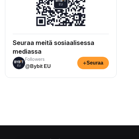
Seuraa meitä sosiaalisessa
mediassa
Followers
+
Seuraa
@Bybit EU