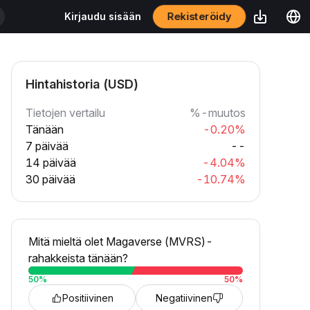
Rekisteröidy
Kirjaudu sisään
Hintahistoria (USD)
Tietojen vertailu
%-muutos
Tänään
-0.20%
7 päivää
--
14 päivää
-4.04%
30 päivää
-10.74%
Mitä mieltä olet Magaverse (MVRS)-
rahakkeista tänään?
50
%
50
%
Positiivinen
Negatiivinen