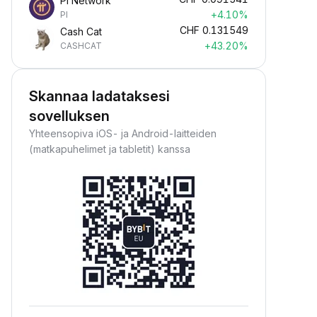
Pi Network
+4.10%
PI
CHF
0.131549
Cash Cat
+43.20%
CASHCAT
Skannaa ladataksesi
sovelluksen
Yhteensopiva iOS- ja Android-laitteiden
(matkapuhelimet ja tabletit) kanssa