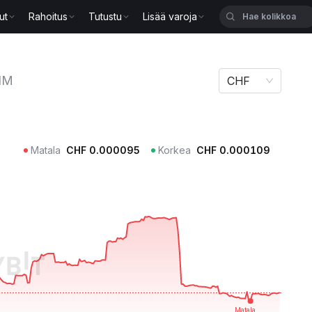
ut
Rahoitus
Tutustu
Lisää varoja
IM
CHF
Matala
CHF
0.000095
Korkea
CHF
0.000109