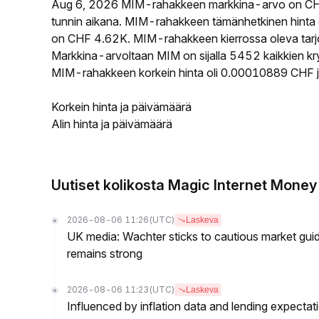
Aug 6, 2026 MIM-rahakkeen markkina-arvo on CH
tunnin aikana. MIM-rahakkeen tämänhetkinen hinta
on CHF 4.62K. MIM-rahakkeen kierrossa oleva tarjo
Markkina-arvoltaan MIM on sijalla 5452 kaikkien kr
MIM-rahakkeen korkein hinta oli 0.00010889 CHF ja
Korkein hinta ja päivämäärä
Alin hinta ja päivämäärä
Uutiset kolikosta Magic Internet Money
2026-08-06 11:26
(UTC)
Laskeva
UK media: Wachter sticks to cautious market guida
remains strong
2026-08-06 11:23
(UTC)
Laskeva
Influenced by inflation data and lending expectat