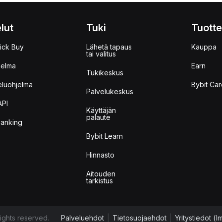
lut
Tuki
Tuotte
ick Buy
Lähetä tapaus
Kauppa
tai valitus
jelma
Earn
Tukikeskus
eluohjelma
Bybit Car
Palvelukeskus
API
Käyttäjän
palaute
anking
Bybit Learn
Hinnasto
Aitouden
tarkistus
ights reserved.
Palveluehdot
|
Tietosuojaehdot
|
Yritystiedot (