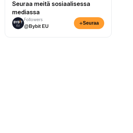
Seuraa meitä sosiaalisessa
mediassa
Followers
+
Seuraa
@Bybit EU