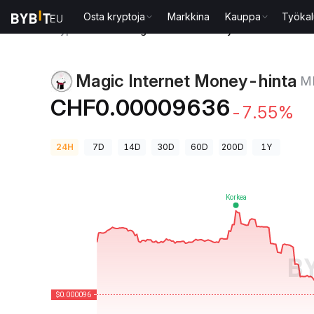
Osta kryptoja
Markkina
Kauppa
Työkal
Kryptohinnat
Magic Internet Money-hinta MIM
Magic Internet Money-hinta
M
CHF0.00009636
-7.55%
24H
7D
14D
30D
60D
200D
1Y