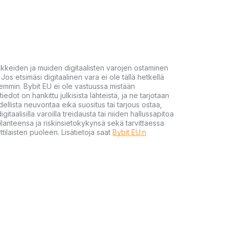
akkeiden ja muiden digitaalisten varojen ostaminen
Jos etsimäsi digitaalinen vara ei ole tällä hetkellä
öhemmin. Bybit EU ei ole vastuussa mistään
tiedot on hankittu julkisista lähteistä, ja ne tarjotaan
dellista neuvontaa eikä suositus tai tarjous ostaa,
gitaalisilla varoilla treidausta tai niiden hallussapitoa
en tilanteensa ja riskinsietokykynsä sekä tarvittaessa
tilaisten puoleen. Lisätietoja saat
Bybit EU:n