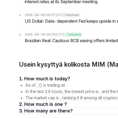
interest rates at its September meeting.
2026-08-06 09:57
(UTC)
Neutraali
US Dollar: Data-dependent Fed keeps upside in
2026-08-06 09:24
(UTC)
nouseva
Brazilian Real: Cautious BCB easing offers limite
Usein kysyttyä kolikosta MIM (Ma
1. How much is today?
As of , () is trading at .
In the last 24 hours, the lowest price is , and the 
The market cap is , ranking it # among all cryptoc
2. How much is one ?
3. How many are there?