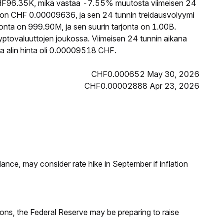
F96.35K, mikä vastaa -7.55% muutosta viimeisen 24
 on CHF 0.00009636, ja sen 24 tunnin treidausvolyymi
nta on 999.90M, ja sen suurin tarjonta on 1.00B.
yptovaluuttojen joukossa. Viimeisen 24 tunnin aikana
 alin hinta oli 0.00009518 CHF.
CHF0.000652 May 30, 2026
CHF0.00002888 Apr 23, 2026
nce, may consider rate hike in September if inflation
ions, the Federal Reserve may be preparing to raise