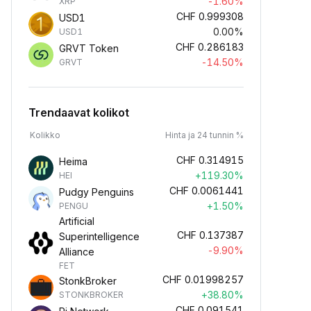
-1.60%
XRP
CHF
0.999308
USD1
0.00%
USD1
CHF
0.286183
GRVT Token
-14.50%
GRVT
Trendaavat kolikot
Kolikko
Hinta ja 24 tunnin %
CHF
0.314915
Heima
+119.30%
HEI
CHF
0.0061441
Pudgy Penguins
+1.50%
PENGU
Artificial
CHF
0.137387
Superintelligence
-9.90%
Alliance
FET
CHF
0.01998257
StonkBroker
+38.80%
STONKBROKER
CHF
0.091541