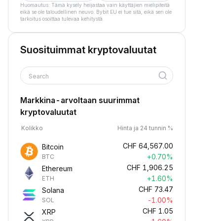
Huomautus: Tämä kysely heijastaa vain käyttäjien mielipiteitä
eikä se ole taloudellinen neuvo. Bybit EU ei tue sitä, eikä sen ole
tarkoitus osoittaa tulevaa kehitystä.
Suosituimmat kryptovaluutat
Search
Markkina-arvoltaan suurimmat
kryptovaluutat
Kolikko
Hinta ja 24 tunnin %
CHF
64,567.00
Bitcoin
+0.70%
BTC
CHF
1,906.25
Ethereum
+1.60%
ETH
CHF
73.47
Solana
-1.00%
SOL
CHF
1.05
XRP