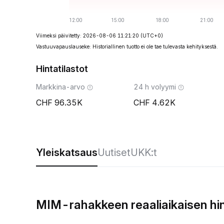
Viimeksi päivitetty: 2026-08-06 11:21:20
(UTC+0)
Vastuuvapauslauseke: Historiallinen tuotto ei ole tae tulevasta kehityksestä.
Hintatilastot
Markkina-arvo
24 h volyymi
96.35K
4.62K
Yleiskatsaus
Uutiset
UKK:t
MIM-rahakkeen reaaliaikaisen hi