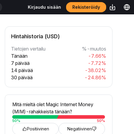
Rekisteröidy
Kirjaudu sisään
Hintahistoria (USD)
Tietojen vertailu
%-muutos
Tänään
-7.66%
7 päivää
-7.72%
14 päivää
-38.02%
30 päivää
-24.86%
Mitä mieltä olet Magic Internet Money
(MIM)-rahakkeista tänään?
50
%
50
%
Positiivinen
Negatiivinen