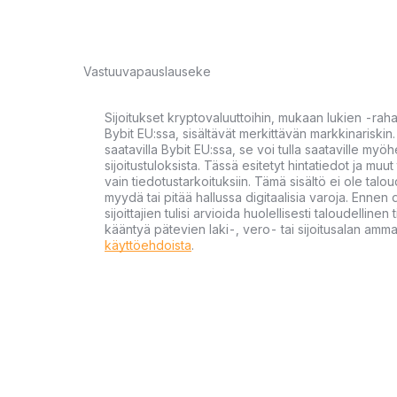
Vastuuvapauslauseke
Sijoitukset kryptovaluuttoihin, mukaan lukien -rah
Bybit EU:ssa, sisältävät merkittävän markkinariskin. 
saatavilla Bybit EU:ssa, se voi tulla saataville my
sijoitustuloksista. Tässä esitetyt hintatiedot ja muut 
vain tiedotustarkoituksiin. Tämä sisältö ei ole talou
myydä tai pitää hallussa digitaalisia varoja. Ennen di
sijoittajien tulisi arvioida huolellisesti taloudellin
kääntyä pätevien laki-, vero- tai sijoitusalan ammat
käyttöehdoista
.