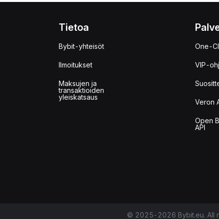
Tietoa
Palve
Bybit-yhteisöt
One-Cl
Ilmoitukset
VIP-oh
Maksujen ja
Suositt
transaktioiden
yleiskatsaus
Veron 
Open B
API
© 2025-2026 Bybit.eu. All r