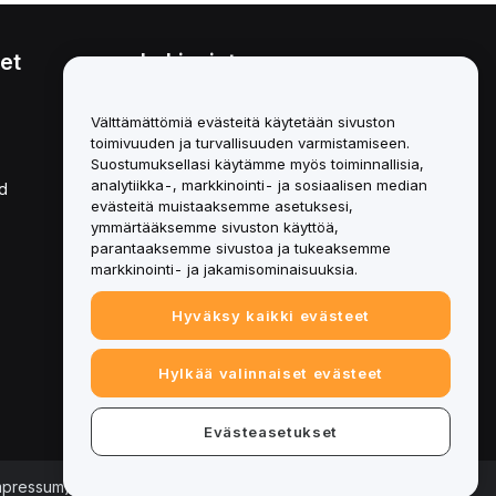
et
Lakiasiat
Eturistiriitapolitiikka
Välttämättömiä evästeitä käytetään sivuston
toimivuuden ja turvallisuuden varmistamiseen.
Yhteenveto säilytys- ja
hallinnointikäytännöstä
Suostumuksellasi käytämme myös toiminnallisia,
analytiikka-, markkinointi- ja sosiaalisen median
d
ESG-tiedot
evästeitä muistaaksemme asetuksesi,
ymmärtääksemme sivuston käyttöä,
Crypto-Asset White Papers
parantaaksemme sivustoa ja tukeaksemme
markkinointi- ja jakamisominaisuuksia.
Hyväksy kaikki evästeet
Hylkää valinnaiset evästeet
Evästeasetukset
Impressum)
|
Evästeasetukset