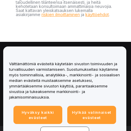
taloudellinen tilanteensa itsenäisesti, ja heitä
kehotetaan konsultoimaan ammattimaisia neuvojia.
Saat kattavan yleiskatsauksen lukemalla
asiakirjamme
riskien ilmoittaminen
ja
käyttöehdot
.
Tietoa
Välttämättömiä evästeitä käytetään sivuston toimivuuden ja
Palvelut
turvallisuuden varmistamiseen. Suostumuksellasi käytämme
myös toiminnallisia, analytiikka-, markkinointi- ja sosiaalisen
median evästeitä muistaaksemme asetuksesi,
Tuki
ymmärtääksemme sivuston käyttöä, parantaaksemme
sivustoa ja tukeaksemme markkinointi- ja
Tuotteet
jakamisominaisuuksia.
Lakiasiat
Hyväksy kaikki
Hylkää valinnaiset
evästeet
evästeet