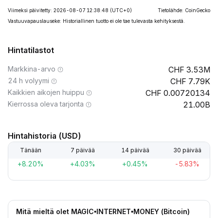
Viimeksi päivitetty: 2026-08-07 12:38:48
(UTC+0)
Tietolähde: CoinGecko
Vastuuvapauslauseke: Historiallinen tuotto ei ole tae tulevasta kehityksestä.
Hintatilastot
Markkina-arvo
3.53M
24 h volyymi
7.79K
Kaikkien aikojen huippu
0.00720134
Kierrossa oleva tarjonta
21.00B
Hintahistoria (USD)
Tänään
7 päivää
14 päivää
30 päivää
+8.20%
+4.03%
+0.45%
-5.83%
Mitä mieltä olet MAGIC•INTERNET•MONEY (Bitcoin)