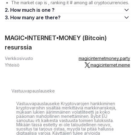
The market cap is , ranking it # among all cryptocurrencies.
2. How much is one ?
3. How many are there?
MAGIC•INTERNET•MONEY (Bitcoin)
resurssia
Verkkosivusto
magicinternetmoney.party
Yhteisö
magicinternet.meme
Vastuuvapauslauseke
Vastuuvapauslauseke Kryptovarojen hankkiminen
kryptovaroihin sisältää merkittäviä markkinariskejä,
mukaan lukien äärimmäinen volatiliteetti ja koko
pääoman mahdollinen menettäminen. Bybit EU
sanoutuu irti kaikesta vastuusta toimien tuloksista.
Mikään tässä esitetty ei ole taloudellinen neuvo,
suositus tai tarjous ostaa, myydä tai pitää hallussa
digitaalisia varoja. Käyttäjien tulee arvioida