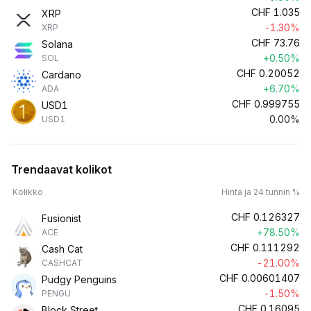
CHF
1.035
XRP
-1.30%
XRP
CHF
73.76
Solana
+0.50%
SOL
CHF
0.20052
Cardano
+6.70%
ADA
CHF
0.999755
USD1
0.00%
USD1
Trendaavat kolikot
Kolikko
Hinta ja 24 tunnin %
CHF
0.126327
Fusionist
+78.50%
ACE
CHF
0.111292
Cash Cat
-21.00%
CASHCAT
CHF
0.00601407
Pudgy Penguins
-1.50%
PENGU
CHF
0.16095
Block Street