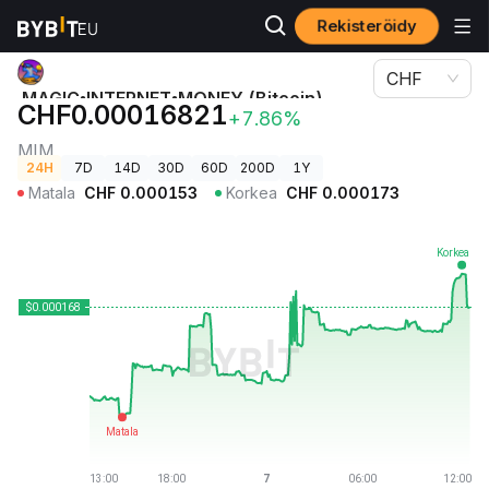
Rekisteröidy
Kryptohinnat
MAGIC•INTERNET•MONEY (Bitcoin)-hinta MIM
CHF
MAGIC•INTERNET•MONEY (Bitcoin)-
CHF0.00016821
+7.86%
hinta
MIM
24H
7D
14D
30D
60D
200D
1Y
Matala
CHF
0.000153
Korkea
CHF
0.000173