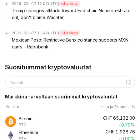
2026-08-07 12:07
(UTC)
Laskeva
Trump changes attitude toward Fed chair: No interest rate
cut, don't blame Wachter
2026-08-07 11:42
(UTC)
Laskeva
Mexican Peso: Restrictive Banxico stance supports MXN
carry – Rabobank
Suosituimmat kryptovaluutat
Search
Markkina-arvoltaan suurimmat kryptovaluutat
Kolikko
Hinta ja 24 tunnin %
CHF
65,132.00
Bitcoin
+0.70%
BTC
CHF
1,928.76
Ethereum
+0.90%
ETH