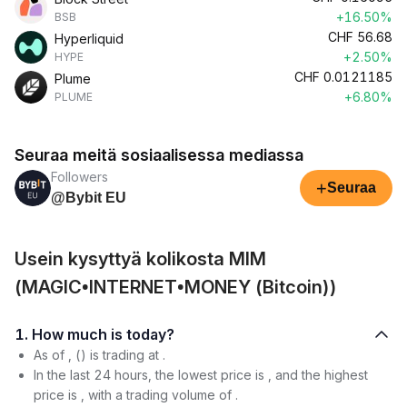
+16.50%
BSB
CHF
56.68
Hyperliquid
+2.50%
HYPE
CHF
0.0121185
Plume
+6.80%
PLUME
Seuraa meitä sosiaalisessa mediassa
Followers
+
Seuraa
@Bybit EU
Usein kysyttyä kolikosta MIM
(MAGIC•INTERNET•MONEY (Bitcoin))
1. How much is today?
As of , () is trading at .
In the last 24 hours, the lowest price is , and the highest
price is , with a trading volume of .