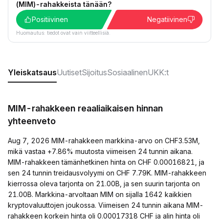
(MIM)-rahakkeista tänään?
Positiivinen
Negatiivinen
Huomautus: tiedot ovat vain viitteellisiä.
Yleiskatsaus
Uutiset
Sijoitus
Sosiaalinen
UKK:t
MIM-rahakkeen reaaliaikaisen hinnan
yhteenveto
Aug 7, 2026 MIM-rahakkeen markkina-arvo on CHF3.53M,
mikä vastaa +7.86% muutosta viimeisen 24 tunnin aikana.
MIM-rahakkeen tämänhetkinen hinta on CHF 0.00016821, ja
sen 24 tunnin treidausvolyymi on CHF 7.79K. MIM-rahakkeen
kierrossa oleva tarjonta on 21.00B, ja sen suurin tarjonta on
21.00B. Markkina-arvoltaan MIM on sijalla 1642 kaikkien
kryptovaluuttojen joukossa. Viimeisen 24 tunnin aikana MIM-
rahakkeen korkein hinta oli 0.00017318 CHF ja alin hinta oli