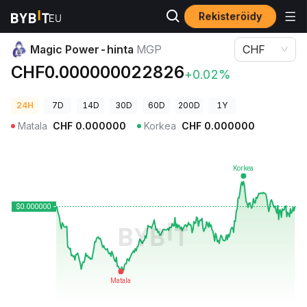
Rekisteröidy
Kryptohinnat
Magic Power-hinta MGP
Magic Power-hinta
MGP
CHF
CHF0.000000022826
+0.02%
24H
7D
14D
30D
60D
200D
1Y
Matala
CHF
0.000000
Korkea
CHF
0.000000