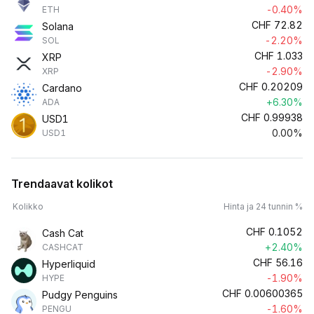
-0.40%
ETH
CHF
72.82
Solana
-2.20%
SOL
CHF
1.033
XRP
-2.90%
XRP
CHF
0.20209
Cardano
+6.30%
ADA
CHF
0.99938
USD1
0.00%
USD1
Trendaavat kolikot
Kolikko
Hinta ja 24 tunnin %
CHF
0.1052
Cash Cat
+2.40%
CASHCAT
CHF
56.16
Hyperliquid
-1.90%
HYPE
CHF
0.00600365
Pudgy Penguins
-1.60%
PENGU