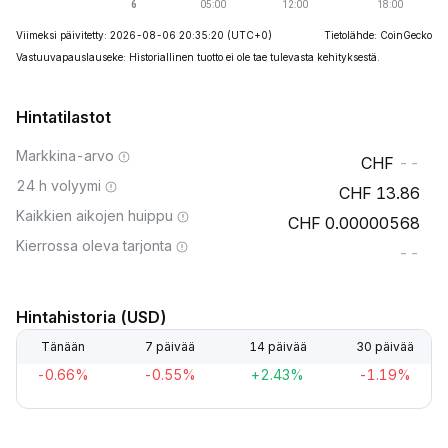
Viimeksi päivitetty: 2026-08-06 20:35:20
(UTC+0)
Tietolähde: CoinGecko
Vastuuvapauslauseke: Historiallinen tuotto ei ole tae tulevasta kehityksestä.
Hintatilastot
Markkina-arvo
--
24 h volyymi
13.86
Kaikkien aikojen huippu
0.00000568
Kierrossa oleva tarjonta
--
Hintahistoria (USD)
Tänään
7 päivää
14 päivää
30 päivää
-0.66%
-0.55%
+2.43%
-1.19%