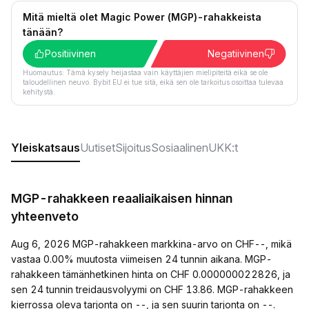
Mitä mieltä olet Magic Power (MGP)-rahakkeista
tänään?
Positiivinen
Negatiivinen
Huomautus: Tämä kysely heijastaa vain käyttäjien mielipiteitä eikä se ole
taloudellinen neuvo. Bybit EU ei tue sitä, eikä sen ole tarkoitus osoittaa tulevaa
kehitystä.
Yleiskatsaus
Uutiset
Sijoitus
Sosiaalinen
UKK:t
MGP-rahakkeen reaaliaikaisen hinnan
yhteenveto
Aug 6, 2026 MGP-rahakkeen markkina-arvo on CHF--, mikä
vastaa 0.00% muutosta viimeisen 24 tunnin aikana. MGP-
rahakkeen tämänhetkinen hinta on CHF 0.000000022826, ja
sen 24 tunnin treidausvolyymi on CHF 13.86. MGP-rahakkeen
kierrossa oleva tarjonta on --, ja sen suurin tarjonta on --.