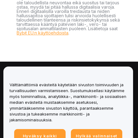
ole taloudellista neuvontaa eikä suositus tai tarjous
ostaa, myydä tai pitää hallussa digitaalisia varoja.
Ennen digitaalisilla varoilla treidausta tai niiden
hallussapitoa sijoittajien tulisi arvioida huolellisesti
taloudellinen tilanteensa ja riskinsietokykynsä sekä
tarvittaessa kääntyä pätevien laki-, vero- tai
sijoitusalan ammattilaisten puoleen. Lisätietoja saat
Bybit EU:n käyttöehdoista
.
Tietoa
Välttämättömiä evästeitä käytetään sivuston toimivuuden ja
Palvelut
turvallisuuden varmistamiseen. Suostumuksellasi käytämme
myös toiminnallisia, analytiikka-, markkinointi- ja sosiaalisen
median evästeitä muistaaksemme asetuksesi,
Tuki
ymmärtääksemme sivuston käyttöä, parantaaksemme
sivustoa ja tukeaksemme markkinointi- ja
Tuotteet
jakamisominaisuuksia.
Lakiasiat
Hyväksy kaikki
Hylkää valinnaiset