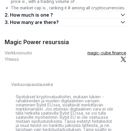
price is , with a trading volume of .
The market cap is , ranking it # among all cryptocurrencies.
2. How much is one ?
3. How many are there?
Magic Power resurssia
Verkkosivusto
magic-cube.finance
Yhteisö
Vastuuvapauslauseke
Sijoitukset kryptovaluuttoihin, mukaan lukien -
rahakkeiden ja muiden digitaalisten varojen
ostaminen Bybit EU:ssa, sisältävät merkittävän
markkinariskin. Jos etsimäsi digitaalinen vara ei ole
tällä hetkellä saatavilla Bybit EU:ssa, se voi tulla
saataville myöhemmin. Bybit EU ei ole vastuussa
mistään sijoitustuloksista. Tässä esitetyt hintatiedot
ja muut tiedot on hankittu julkisista lähteistä, ja ne
tarjotaan vain tiedotustarkoituksiin. Tämä sisältö ei