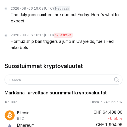
2026-08-06 19:03
(UTC)
Neutraali
The July jobs numbers are due out Friday. Here's what to
expect
2026-08-06 18:15
(UTC)
Laskeva
Hormuz ship ban triggers a jump in US yields, fuels Fed
hike bets
Suosituimmat kryptovaluutat
Search
Markkina-arvoltaan suurimmat kryptovaluutat
Kolikko
Hinta ja 24 tunnin %
CHF
64,408.00
Bitcoin
-0.50%
BTC
CHF
1,904.96
Ethereum