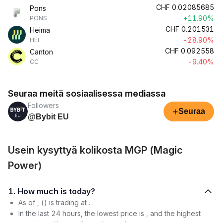
CHF
0.02085685
Pons
+11.90%
PONS
CHF
0.201531
Heima
-28.90%
HEI
CHF
0.092558
Canton
-9.40%
CC
Seuraa meitä sosiaalisessa mediassa
Followers
+
Seuraa
@Bybit EU
Usein kysyttyä kolikosta MGP (Magic
Power)
1. How much is today?
As of , () is trading at .
In the last 24 hours, the lowest price is , and the highest