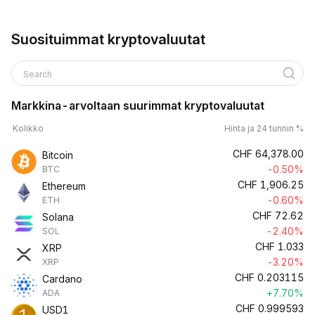
Suosituimmat kryptovaluutat
Search
Markkina-arvoltaan suurimmat kryptovaluutat
Kolikko
Hinta ja 24 tunnin %
CHF
64,378.00
Bitcoin
-0.50%
BTC
CHF
1,906.25
Ethereum
-0.60%
ETH
CHF
72.62
Solana
-2.40%
SOL
CHF
1.033
XRP
-3.20%
XRP
CHF
0.203115
Cardano
+7.70%
ADA
CHF
0.999593
USD1