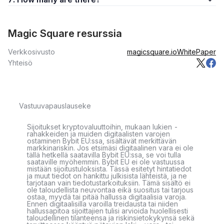
Magic Square resurssia
Verkkosivusto
magicsquare.io
WhitePaper
Yhteisö
Vastuuvapauslauseke
Sijoitukset kryptovaluuttoihin, mukaan lukien -
rahakkeiden ja muiden digitaalisten varojen
ostaminen Bybit EU:ssa, sisältävät merkittävän
markkinariskin. Jos etsimäsi digitaalinen vara ei ole
tällä hetkellä saatavilla Bybit EU:ssa, se voi tulla
saataville myöhemmin. Bybit EU ei ole vastuussa
mistään sijoitustuloksista. Tässä esitetyt hintatiedot
ja muut tiedot on hankittu julkisista lähteistä, ja ne
tarjotaan vain tiedotustarkoituksiin. Tämä sisältö ei
ole taloudellista neuvontaa eikä suositus tai tarjous
ostaa, myydä tai pitää hallussa digitaalisia varoja.
Ennen digitaalisilla varoilla treidausta tai niiden
hallussapitoa sijoittajien tulisi arvioida huolellisesti
taloudellinen tilanteensa ja riskinsietokykynsä sekä