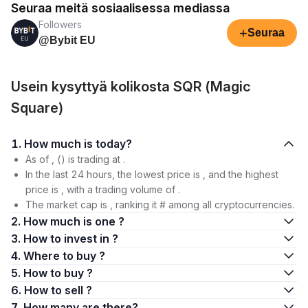
Seuraa meitä sosiaalisessa mediassa
Followers
+
Seuraa
@Bybit EU
Usein kysyttyä kolikosta SQR (Magic
Square)
1. How much is today?
As of , () is trading at .
In the last 24 hours, the lowest price is , and the highest
price is , with a trading volume of .
The market cap is , ranking it # among all cryptocurrencies.
2. How much is one ?
3. How to invest in ?
4. Where to buy ?
5. How to buy ?
6. How to sell ?
7. How many are there?