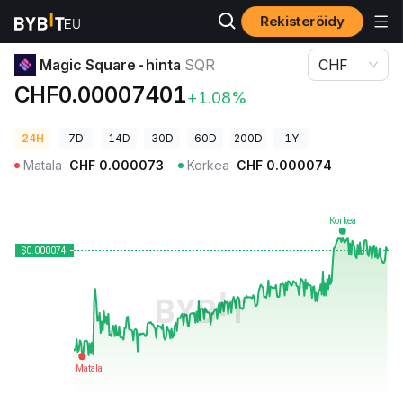
Rekisteröidy
Kryptohinnat
Magic Square-hinta SQR
Magic Square-hinta
SQR
CHF
CHF0.00007401
+1.08%
24H
7D
14D
30D
60D
200D
1Y
Matala
CHF
0.000073
Korkea
CHF
0.000074