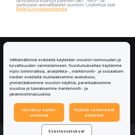
tarvittaessa kääntyä pätevien laki-, vero- tai
sijoitusalan ammattilaisten puoleen. Lisätietoja saat
Bybit EU:n käyttöehdoista
.
Tietoa
Välttämättömiä evästeitä käytetään sivuston toimivuuden ja
Palvelut
turvallisuuden varmistamiseen. Suostumuksellasi käytämme
myös toiminnallisia, analytiikka-, markkinointi- ja sosiaalisen
median evästeitä muistaaksemme asetuksesi,
Tuki
ymmärtääksemme sivuston käyttöä, parantaaksemme
sivustoa ja tukeaksemme markkinointi- ja
Tuotteet
jakamisominaisuuksia.
Lakiasiat
Hyväksy kaikki
Hylkää valinnaiset
evästeet
evästeet
© 2025-2026 Bybit.eu. All rights reserved.
Evästeasetukset