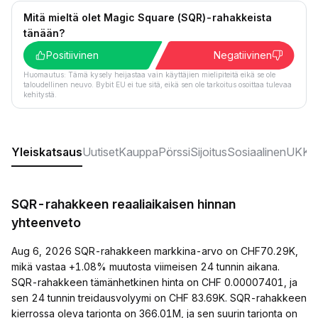
Mitä mieltä olet Magic Square (SQR)-rahakkeista
tänään?
Positiivinen
Negatiivinen
Huomautus: Tämä kysely heijastaa vain käyttäjien mielipiteitä eikä se ole
taloudellinen neuvo. Bybit EU ei tue sitä, eikä sen ole tarkoitus osoittaa tulevaa
kehitystä.
Yleiskatsaus
Uutiset
Kauppa
Pörssi
Sijoitus
Sosiaalinen
UKK:t
SQR-rahakkeen reaaliaikaisen hinnan
yhteenveto
Aug 6, 2026 SQR-rahakkeen markkina-arvo on CHF70.29K,
mikä vastaa +1.08% muutosta viimeisen 24 tunnin aikana.
SQR-rahakkeen tämänhetkinen hinta on CHF 0.00007401, ja
sen 24 tunnin treidausvolyymi on CHF 83.69K. SQR-rahakkeen
kierrossa oleva tarjonta on 366.01M, ja sen suurin tarjonta on