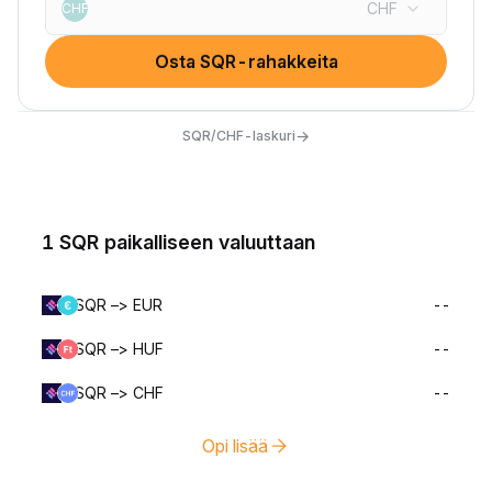
CHF
CHF
Osta SQR-rahakkeita
→
SQR/CHF-laskuri
1 SQR paikalliseen valuuttaan
SQR –> EUR
--
SQR –> HUF
--
SQR –> CHF
--
Opi lisää