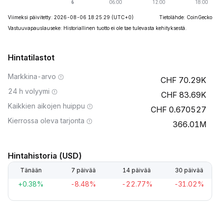
Viimeksi päivitetty: 2026-08-06 18:25:29
(UTC+0)
Tietolähde: CoinGecko
Vastuuvapauslauseke: Historiallinen tuotto ei ole tae tulevasta kehityksestä.
Hintatilastot
Markkina-arvo
70.29K
24 h volyymi
83.69K
Kaikkien aikojen huippu
0.670527
Kierrossa oleva tarjonta
366.01M
Hintahistoria (USD)
Tänään
7 päivää
14 päivää
30 päivää
+0.38%
-8.48%
-22.77%
-31.02%