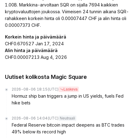
1.00B. Markkina-arvoltaan SQR on sijalla 7694 kaikkien
kryptovaluuttojen joukossa. Viimeisen 24 tunnin aikana SQR-
rahakkeen korkein hinta oli 0.00007447 CHF ja alin hinta oli
0.00007373 CHF.
Korkein hinta ja päivämäärä
CHF0.670527 Jan 17, 2024
Alin hinta ja päivämäärä
CHF0.00007213 Aug 4, 2026
Uutiset kolikosta Magic Square
2026-08-06 18:15
(UTC)
Laskeva
Hormuz ship ban triggers a jump in US yields, fuels Fed
hike bets
2026-08-06 14:04
(UTC)
Neutraali
Federal Reserve bitcoin impact deepens as BTC trades
49% below its record high