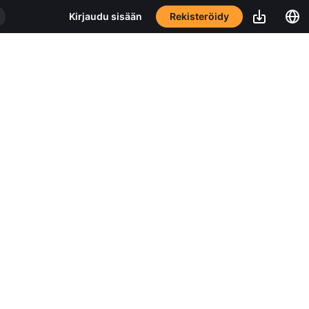
Rekisteröidy
Kirjaudu sisään