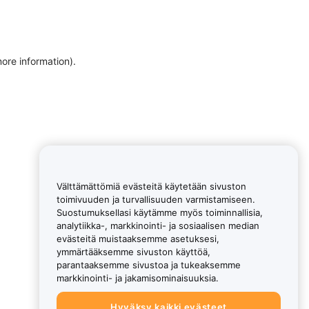
more information)
.
Välttämättömiä evästeitä käytetään sivuston
toimivuuden ja turvallisuuden varmistamiseen.
Suostumuksellasi käytämme myös toiminnallisia,
analytiikka-, markkinointi- ja sosiaalisen median
evästeitä muistaaksemme asetuksesi,
ymmärtääksemme sivuston käyttöä,
parantaaksemme sivustoa ja tukeaksemme
markkinointi- ja jakamisominaisuuksia.
Hyväksy kaikki evästeet