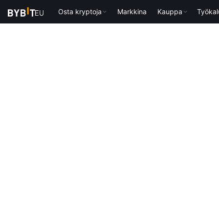
Osta kryptoja
Markkina
Kauppa
Työkal