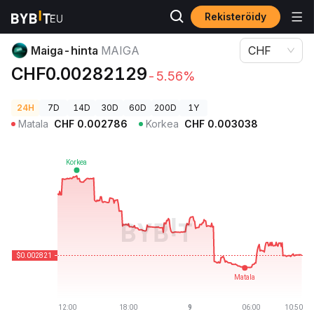
Rekisteröidy
Kryptohinnat
Maiga-hinta MAIGA
Maiga-hinta
MAIGA
CHF
CHF0.00282129
-5.56%
24H
7D
14D
30D
60D
200D
1Y
Matala
CHF
0.002786
Korkea
CHF
0.003038