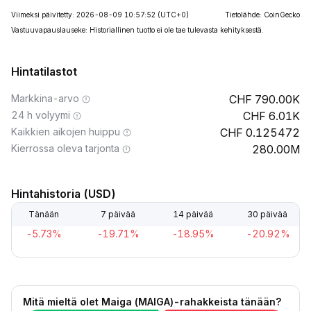
Viimeksi päivitetty: 2026-08-09 10:57:52
(UTC+0)
Tietolähde: CoinGecko
Vastuuvapauslauseke: Historiallinen tuotto ei ole tae tulevasta kehityksestä.
Hintatilastot
Markkina-arvo
790.00K
24 h volyymi
6.01K
Kaikkien aikojen huippu
0.125472
Kierrossa oleva tarjonta
280.00M
Hintahistoria (USD)
Tänään
7 päivää
14 päivää
30 päivää
-5.73%
-19.71%
-18.95%
-20.92%
Mitä mieltä olet Maiga (MAIGA)-rahakkeista tänään?