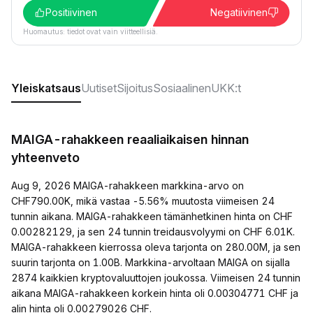
Positiivinen
Negatiivinen
Huomautus: tiedot ovat vain viitteellisiä.
Yleiskatsaus
Uutiset
Sijoitus
Sosiaalinen
UKK:t
MAIGA-rahakkeen reaaliaikaisen hinnan
yhteenveto
Aug 9, 2026 MAIGA-rahakkeen markkina-arvo on
CHF790.00K, mikä vastaa -5.56% muutosta viimeisen 24
tunnin aikana. MAIGA-rahakkeen tämänhetkinen hinta on CHF
0.00282129, ja sen 24 tunnin treidausvolyymi on CHF 6.01K.
MAIGA-rahakkeen kierrossa oleva tarjonta on 280.00M, ja sen
suurin tarjonta on 1.00B. Markkina-arvoltaan MAIGA on sijalla
2874 kaikkien kryptovaluuttojen joukossa. Viimeisen 24 tunnin
aikana MAIGA-rahakkeen korkein hinta oli 0.00304771 CHF ja
alin hinta oli 0.00279026 CHF.