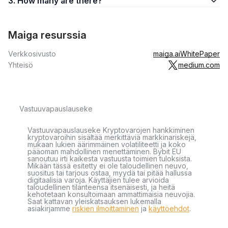
3. How many are there?
Maiga resurssia
Verkkosivusto
maiga.ai
WhitePaper
Yhteisö
medium.com
Vastuuvapauslauseke
Vastuuvapauslauseke Kryptovarojen hankkiminen
kryptovaroihin sisältää merkittäviä markkinariskejä,
mukaan lukien äärimmäinen volatiliteetti ja koko
pääoman mahdollinen menettäminen. Bybit EU
sanoutuu irti kaikesta vastuusta toimien tuloksista.
Mikään tässä esitetty ei ole taloudellinen neuvo,
suositus tai tarjous ostaa, myydä tai pitää hallussa
digitaalisia varoja. Käyttäjien tulee arvioida
taloudellinen tilanteensa itsenäisesti, ja heitä
kehotetaan konsultoimaan ammattimaisia neuvojia.
Saat kattavan yleiskatsauksen lukemalla
asiakirjamme
riskien ilmoittaminen
ja
käyttöehdot
.