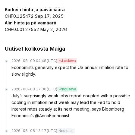
Korkein hinta ja päivämäärä
CHF0.125472 Sep 17, 2025
Alin hinta ja päivämäärä
CHF0.00127552 May 2, 2026
Uutiset kolikosta Maiga
2026-08-09 04:48
(UTC)
Laskeva
Economists generally expect the US annual inflation rate to
slow slightly.
2026-08-08 17:30
(UTC)
nouseva
July’s surprisingly weak jobs report coupled with a possible
cooling in inflation next week may lead the Fed to hold
interest rates steady at its next meeting, says Bloomberg
Economic’s @AnnaEconomist
2026-08-08 13:17
(UTC)
Neutraali