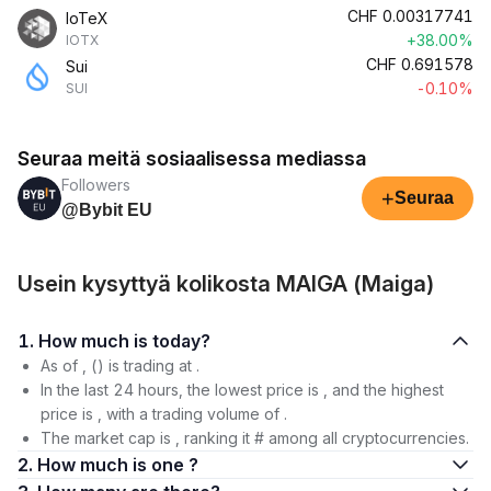
CHF
0.00317741
IoTeX
+38.00%
IOTX
CHF
0.691578
Sui
-0.10%
SUI
Seuraa meitä sosiaalisessa mediassa
Followers
+
Seuraa
@Bybit EU
Usein kysyttyä kolikosta MAIGA (Maiga)
1. How much is today?
As of , () is trading at .
In the last 24 hours, the lowest price is , and the highest
price is , with a trading volume of .
The market cap is , ranking it # among all cryptocurrencies.
2. How much is one ?