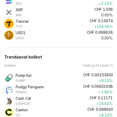
+2.10%
SOL
CHF
1.036
XRP
0.00%
XRP
CHF
0.15974
Tutorial
+194.50%
TUT
CHF
0.999628
USD1
0.00%
USD1
Trendaavat kolikot
Kolikko
Hinta ja 24 tunnin %
CHF
0.00253933
Pump.fun
+9.10%
PUMP
CHF
0.00631638
Pudgy Penguins
+2.80%
PENGU
CHF
0.11171
Cash Cat
+16.60%
CASHCAT
CHF
0.096643
Canton
+9.10%
CC