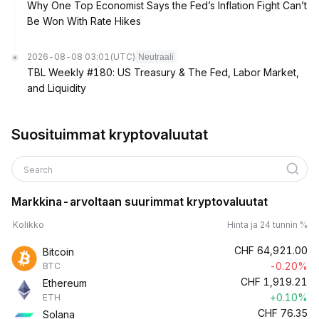
Why One Top Economist Says the Fed’s Inflation Fight Can’t
Be Won With Rate Hikes
2026-08-08 03:01
(UTC)
Neutraali
TBL Weekly #180: US Treasury & The Fed, Labor Market,
and Liquidity
Suosituimmat kryptovaluutat
Search
Markkina-arvoltaan suurimmat kryptovaluutat
Kolikko
Hinta ja 24 tunnin %
CHF
64,921.00
Bitcoin
-0.20%
BTC
CHF
1,919.21
Ethereum
+0.10%
ETH
CHF
76.35
Solana