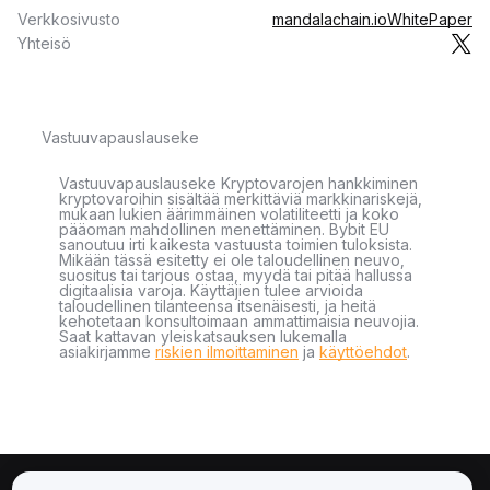
Verkkosivusto
mandalachain.io
WhitePaper
Yhteisö
Vastuuvapauslauseke
Vastuuvapauslauseke Kryptovarojen hankkiminen
kryptovaroihin sisältää merkittäviä markkinariskejä,
mukaan lukien äärimmäinen volatiliteetti ja koko
pääoman mahdollinen menettäminen. Bybit EU
sanoutuu irti kaikesta vastuusta toimien tuloksista.
Mikään tässä esitetty ei ole taloudellinen neuvo,
suositus tai tarjous ostaa, myydä tai pitää hallussa
digitaalisia varoja. Käyttäjien tulee arvioida
taloudellinen tilanteensa itsenäisesti, ja heitä
kehotetaan konsultoimaan ammattimaisia neuvojia.
Saat kattavan yleiskatsauksen lukemalla
asiakirjamme
riskien ilmoittaminen
ja
käyttöehdot
.