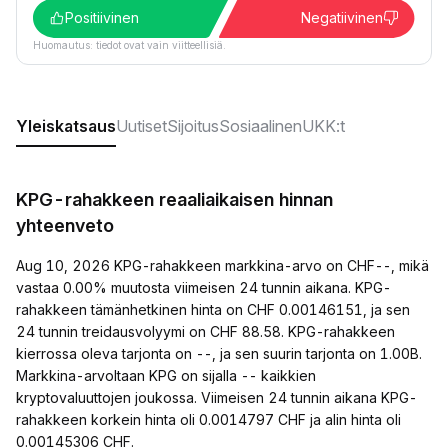
Positiivinen
Negatiivinen
Huomautus: tiedot ovat vain viitteellisiä.
Yleiskatsaus
Uutiset
Sijoitus
Sosiaalinen
UKK:t
KPG-rahakkeen reaaliaikaisen hinnan
yhteenveto
Aug 10, 2026 KPG-rahakkeen markkina-arvo on CHF--, mikä
vastaa 0.00% muutosta viimeisen 24 tunnin aikana. KPG-
rahakkeen tämänhetkinen hinta on CHF 0.00146151, ja sen
24 tunnin treidausvolyymi on CHF 88.58. KPG-rahakkeen
kierrossa oleva tarjonta on --, ja sen suurin tarjonta on 1.00B.
Markkina-arvoltaan KPG on sijalla -- kaikkien
kryptovaluuttojen joukossa. Viimeisen 24 tunnin aikana KPG-
rahakkeen korkein hinta oli 0.0014797 CHF ja alin hinta oli
0.00145306 CHF.