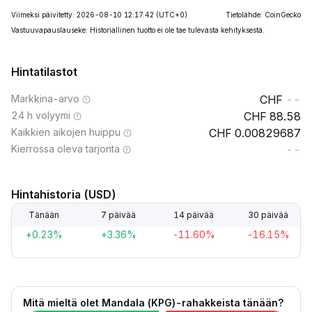
Viimeksi päivitetty: 2026-08-10 12:17:42
(UTC+0)
Tietolähde: CoinGecko
Vastuuvapauslauseke: Historiallinen tuotto ei ole tae tulevasta kehityksestä.
Hintatilastot
Markkina-arvo
--
24 h volyymi
88.58
Kaikkien aikojen huippu
0.00829687
Kierrossa oleva tarjonta
--
Hintahistoria (USD)
Tänään
7 päivää
14 päivää
30 päivää
+0.23%
+3.36%
-11.60%
-16.15%
Mitä mieltä olet Mandala (KPG)-rahakkeista tänään?