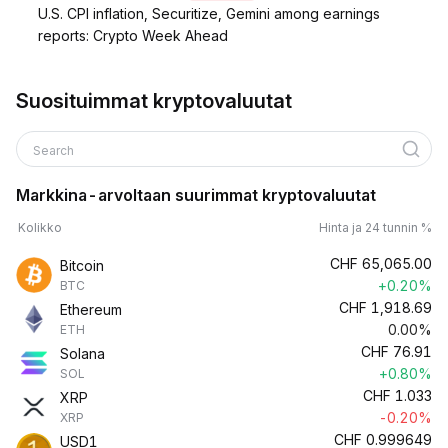
U.S. CPI inflation, Securitize, Gemini among earnings
reports: Crypto Week Ahead
Suosituimmat kryptovaluutat
Search
Markkina-arvoltaan suurimmat kryptovaluutat
Kolikko
Hinta ja 24 tunnin %
CHF
65,065.00
Bitcoin
+0.20%
BTC
CHF
1,918.69
Ethereum
0.00%
ETH
CHF
76.91
Solana
+0.80%
SOL
CHF
1.033
XRP
-0.20%
XRP
CHF
0.999649
USD1