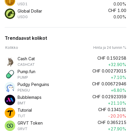
0.00%
USD1
CHF
1.00
Global Dollar
0.00%
USDG
Trendaavat kolikot
Kolikko
Hinta ja 24 tunnin %
CHF
0.150258
Cash Cat
+32.90%
CASHCAT
CHF
0.00273015
Pump.fun
+7.10%
PUMP
CHF
0.00672946
Pudgy Penguins
+6.80%
PENGU
CHF
0.02923359
Bubblemaps
+21.10%
BMT
CHF
0.134131
Tutorial
-20.20%
TUT
CHF
0.365215
GRVT Token
+27.90%
GRVT