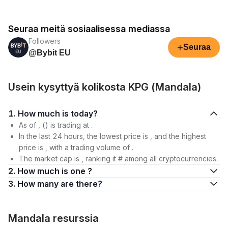
Seuraa meitä sosiaalisessa mediassa
Followers
+
Seuraa
@Bybit EU
Usein kysyttyä kolikosta KPG (Mandala)
1. How much is today?
As of , () is trading at .
In the last 24 hours, the lowest price is , and the highest
price is , with a trading volume of .
The market cap is , ranking it # among all cryptocurrencies.
2. How much is one ?
3. How many are there?
Mandala resurssia