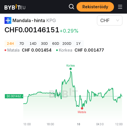
Rekisteröidy
Kryptohinnat
Mandala-hinta KPG
Mandala-hinta
KPG
CHF
CHF0.00146151
+0.29%
24H
7D
14D
30D
60D
200D
1Y
Matala
CHF
0.001454
Korkea
CHF
0.001477