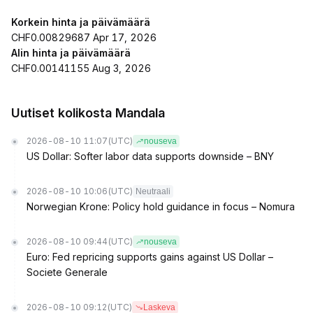
Korkein hinta ja päivämäärä
CHF0.00829687 Apr 17, 2026
Alin hinta ja päivämäärä
CHF0.00141155 Aug 3, 2026
Uutiset kolikosta Mandala
2026-08-10 11:07
(UTC)
nouseva
US Dollar: Softer labor data supports downside – BNY
2026-08-10 10:06
(UTC)
Neutraali
Norwegian Krone: Policy hold guidance in focus – Nomura
2026-08-10 09:44
(UTC)
nouseva
Euro: Fed repricing supports gains against US Dollar –
Societe Generale
2026-08-10 09:12
(UTC)
Laskeva