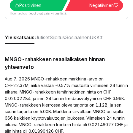
Positiivinen
Negatiivinen
Huomautus: tiedot ovat vain viitteellisiä.
Yleiskatsaus
Uutiset
Sijoitus
Sosiaalinen
UKK:t
MNGO-rahakkeen reaaliaikaisen hinnan
yhteenveto
Aug 7, 2026 MNGO-rahakkeen markkina-arvo on
CHF22.37M, mikä vastaa -0.57% muutosta viimeisen 24 tunnin
aikana. MNGO-rahakkeen tämänhetkinen hinta on CHF
0.02002284, ja sen 24 tunnin treidausvolyymi on CHF 3.96K.
MNGO-rahakkeen kierrossa oleva tarjonta on 1.12B, ja sen
suurin tarjonta on 5.00B. Markkina-arvoltaan MNGO on sijalla
666 kaikkien kryptovaluuttojen joukossa. Viimeisen 24 tunnin
aikana MNGO-rahakkeen korkein hinta oli 0.02146027 CHF ja
alin hinta oli 0.01890426 CHF.