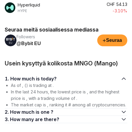
CHF
54.13
Hyperliquid
-3.10%
HYPE
Seuraa meitä sosiaalisessa mediassa
Followers
+
Seuraa
@Bybit EU
Usein kysyttyä kolikosta MNGO (Mango)
1. How much is today?
As of , () is trading at .
In the last 24 hours, the lowest price is , and the highest
price is , with a trading volume of .
The market cap is , ranking it # among all cryptocurrencies.
2. How much is one ?
3. How many are there?