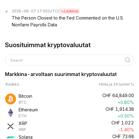
2026-08-07 17:50
(UTC)
Laskeva
The Person Closest to the Fed Commented on the U.S.
Nonfarm Payrolls Data
Suosituimmat kryptovaluutat
Search
Markkina-arvoltaan suurimmat kryptovaluutat
Kolikko
Hinta ja 24 tunnin %
CHF
64,849.00
Bitcoin
+0.80%
BTC
CHF
1,914.38
Ethereum
+0.50%
ETH
CHF
1.022
XRP
-1.40%
XRP
CHF
73.68
Solana