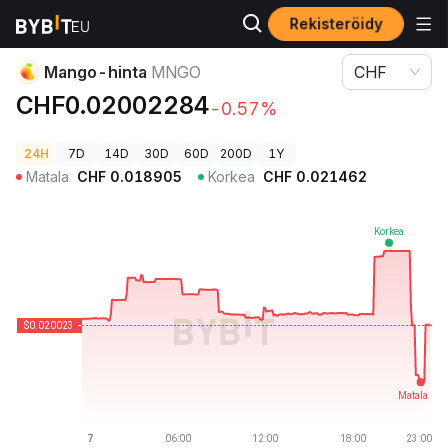
Rekisteröidy
Kryptohinnat
Mango-hinta MNGO
Mango-hinta
MNGO
CHF
CHF0.02002284
-0.57%
24H
7D
14D
30D
60D
200D
1Y
Matala
CHF
0.018905
Korkea
CHF
0.021462