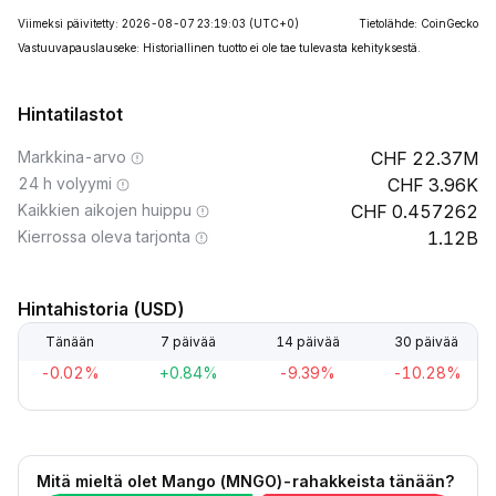
Viimeksi päivitetty: 2026-08-07 23:19:03
(UTC+0)
Tietolähde: CoinGecko
Vastuuvapauslauseke: Historiallinen tuotto ei ole tae tulevasta kehityksestä.
Hintatilastot
Markkina-arvo
22.37M
24 h volyymi
3.96K
Kaikkien aikojen huippu
0.457262
Kierrossa oleva tarjonta
1.12B
Hintahistoria (USD)
Tänään
7 päivää
14 päivää
30 päivää
-0.02%
+0.84%
-9.39%
-10.28%
Mitä mieltä olet Mango (MNGO)-rahakkeista tänään?