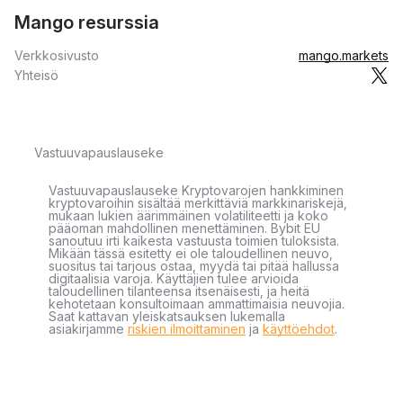
Mango resurssia
Verkkosivusto
mango.markets
Yhteisö
Vastuuvapauslauseke
Vastuuvapauslauseke Kryptovarojen hankkiminen
kryptovaroihin sisältää merkittäviä markkinariskejä,
mukaan lukien äärimmäinen volatiliteetti ja koko
pääoman mahdollinen menettäminen. Bybit EU
sanoutuu irti kaikesta vastuusta toimien tuloksista.
Mikään tässä esitetty ei ole taloudellinen neuvo,
suositus tai tarjous ostaa, myydä tai pitää hallussa
digitaalisia varoja. Käyttäjien tulee arvioida
taloudellinen tilanteensa itsenäisesti, ja heitä
kehotetaan konsultoimaan ammattimaisia neuvojia.
Saat kattavan yleiskatsauksen lukemalla
asiakirjamme
riskien ilmoittaminen
ja
käyttöehdot
.