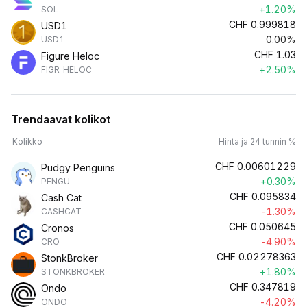
+1.20%
SOL
CHF
0.999818
USD1
0.00%
USD1
CHF
1.03
Figure Heloc
+2.50%
FIGR_HELOC
Trendaavat kolikot
Kolikko
Hinta ja 24 tunnin %
CHF
0.00601229
Pudgy Penguins
+0.30%
PENGU
CHF
0.095834
Cash Cat
-1.30%
CASHCAT
CHF
0.050645
Cronos
-4.90%
CRO
CHF
0.02278363
StonkBroker
+1.80%
STONKBROKER
CHF
0.347819
Ondo
-4.20%
ONDO