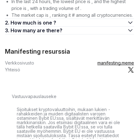
In the last 24 hours, the lowest price is , and the highest
price is , with a trading volume of .
The market cap is , ranking it # among all cryptocurrencies.
2. How much is one ?
3. How many are there?
Manifesting resurssia
Verkkosivusto
manifesting.meme
Yhteisö
Vastuuvapauslauseke
Sijoitukset kryptovaluuttoihin, mukaan lukien -
rahakkeiden ja muiden digitaalisten varojen
ostaminen Bybit EU:ssa, sisältävät merkittävän
markkinariskin. Jos etsimäsi digitaalinen vara ei ole
tällä hetkellä saatavilla Bybit EU:ssa, se voi tulla
saataville myöhemmin. Bybit EU ei ole vastuussa
mistään sijoitustuloksista. Tässä esitetyt hintatiedot