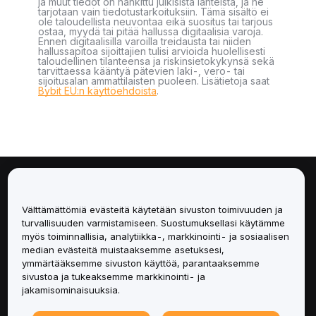
ja muut tiedot on hankittu julkisista lähteistä, ja ne
tarjotaan vain tiedotustarkoituksiin. Tämä sisältö ei
ole taloudellista neuvontaa eikä suositus tai tarjous
ostaa, myydä tai pitää hallussa digitaalisia varoja.
Ennen digitaalisilla varoilla treidausta tai niiden
hallussapitoa sijoittajien tulisi arvioida huolellisesti
taloudellinen tilanteensa ja riskinsietokykynsä sekä
tarvittaessa kääntyä pätevien laki-, vero- tai
sijoitusalan ammattilaisten puoleen. Lisätietoja saat
Bybit EU:n käyttöehdoista
.
Tietoa
Välttämättömiä evästeitä käytetään sivuston toimivuuden ja
Palvelut
turvallisuuden varmistamiseen. Suostumuksellasi käytämme
myös toiminnallisia, analytiikka-, markkinointi- ja sosiaalisen
median evästeitä muistaaksemme asetuksesi,
Tuki
ymmärtääksemme sivuston käyttöä, parantaaksemme
sivustoa ja tukeaksemme markkinointi- ja
Tuotteet
jakamisominaisuuksia.