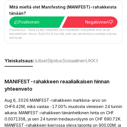
Mitä mieltä olet Manifesting (MANIFEST)-rahakkeista
tänään?
Positiivinen
Negatiivinen
Huomautus: Tämä kysely heijastaa vain käyttäjien mielipiteitä eikä se ole
taloudellinen neuvo. Bybit EU ei tue sitä, eikä sen ole tarkoitus osoittaa tulevaa
kehitystä.
Yleiskatsaus
Uutiset
Sijoitus
Sosiaalinen
UKK:t
MANIFEST-rahakkeen reaaliaikaisen hinnan
yhteenveto
Aug 6, 2026 MANIFEST-rahakkeen markkina-arvo on
CHF6.42M, mikä vastaa -17.00% muutosta viimeisen 24 tunnin
aikana. MANIFEST-rahakkeen tämänhetkinen hinta on CHF
0.0071358, ja sen 24 tunnin treidausvolyymi on CHF 690.72K.
MANIFEST-rahakkeen kierrossa oleva tarjonta on 900.00M, ja