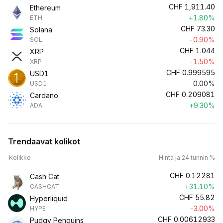
CHF
1,911.40
Ethereum
+1.80%
ETH
CHF
73.30
Solana
-0.90%
SOL
CHF
1.044
XRP
-1.50%
XRP
CHF
0.999595
USD1
0.00%
USD1
CHF
0.209081
Cardano
+9.30%
ADA
Trendaavat kolikot
Kolikko
Hinta ja 24 tunnin %
CHF
0.12281
Cash Cat
+31.10%
CASHCAT
CHF
55.82
Hyperliquid
-3.00%
HYPE
CHF
0.00612933
Pudgy Penguins