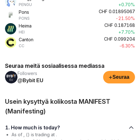
+0.70%
PENGU
CHF
0.01895067
Pons
-21.50%
PONS
CHF
0.187168
Heima
+7.70%
HEI
CHF
0.099204
Canton
-6.30%
CC
Seuraa meitä sosiaalisessa mediassa
Followers
+
Seuraa
@Bybit EU
Usein kysyttyä kolikosta MANIFEST
(Manifesting)
1. How much is today?
As of , () is trading at .