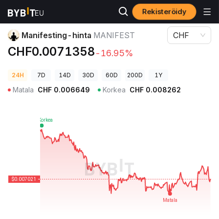
Rekisteröidy
Kryptohinnat
Manifesting-hinta MANIFEST
Manifesting-hinta
MANIFEST
CHF
CHF0.0071358
-16.95%
24H
7D
14D
30D
60D
200D
1Y
Matala
CHF
0.006649
Korkea
CHF
0.008262