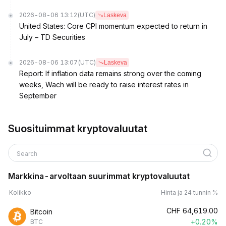
2026-08-06 13:12
(UTC)
Laskeva
United States: Core CPI momentum expected to return in
July – TD Securities
2026-08-06 13:07
(UTC)
Laskeva
Report: If inflation data remains strong over the coming
weeks, Wach will be ready to raise interest rates in
September
Suosituimmat kryptovaluutat
Search
Markkina-arvoltaan suurimmat kryptovaluutat
Kolikko
Hinta ja 24 tunnin %
CHF
64,619.00
Bitcoin
+0.20%
BTC