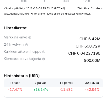
Viimeksi päivitetty: 2026-08-06 15:53:20
(UTC+0)
Tietolähde: CoinGecko
Vastuuvapauslauseke: Historiallinen tuotto ei ole tae tulevasta kehityksestä.
Hintatilastot
Markkina-arvo
6.42M
24 h volyymi
690.72K
Kaikkien aikojen huippu
0.04227196
Kierrossa oleva tarjonta
900.00M
Hintahistoria (USD)
Tänään
7 päivää
14 päivää
30 päivää
-17.47%
+18.14%
-11.58%
-42.84%