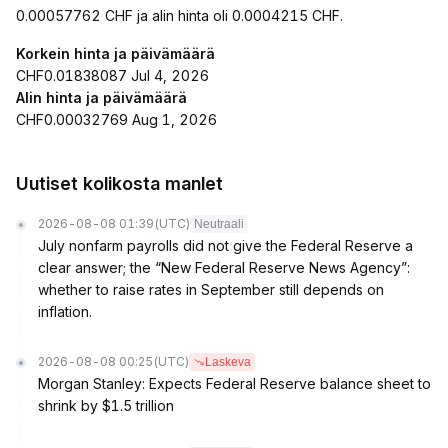
0.00057762 CHF ja alin hinta oli 0.0004215 CHF.
Korkein hinta ja päivämäärä
CHF0.01838087 Jul 4, 2026
Alin hinta ja päivämäärä
CHF0.00032769 Aug 1, 2026
Uutiset kolikosta manlet
2026-08-08 01:39
(UTC)
Neutraali
July nonfarm payrolls did not give the Federal Reserve a
clear answer; the “New Federal Reserve News Agency”:
whether to raise rates in September still depends on
inflation.
2026-08-08 00:25
(UTC)
Laskeva
Morgan Stanley: Expects Federal Reserve balance sheet to
shrink by $1.5 trillion