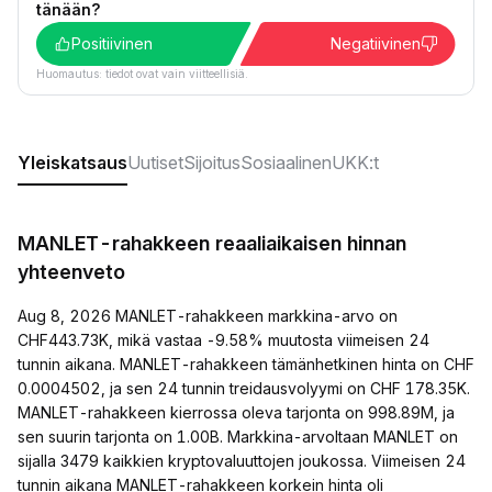
tänään?
Positiivinen
Negatiivinen
Huomautus: tiedot ovat vain viitteellisiä.
Yleiskatsaus
Uutiset
Sijoitus
Sosiaalinen
UKK:t
MANLET-rahakkeen reaaliaikaisen hinnan
yhteenveto
Aug 8, 2026 MANLET-rahakkeen markkina-arvo on
CHF443.73K, mikä vastaa -9.58% muutosta viimeisen 24
tunnin aikana. MANLET-rahakkeen tämänhetkinen hinta on CHF
0.0004502, ja sen 24 tunnin treidausvolyymi on CHF 178.35K.
MANLET-rahakkeen kierrossa oleva tarjonta on 998.89M, ja
sen suurin tarjonta on 1.00B. Markkina-arvoltaan MANLET on
sijalla 3479 kaikkien kryptovaluuttojen joukossa. Viimeisen 24
tunnin aikana MANLET-rahakkeen korkein hinta oli