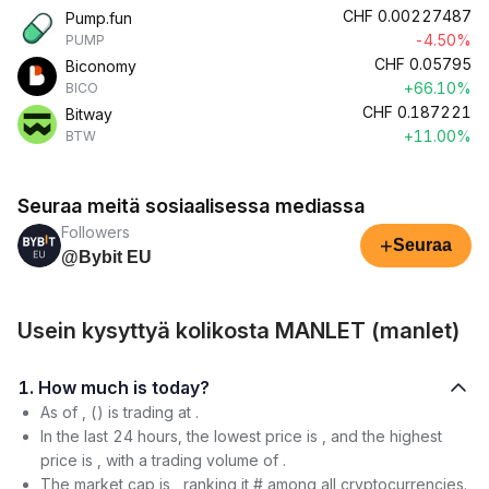
CHF
0.00227487
Pump.fun
-4.50%
PUMP
CHF
0.05795
Biconomy
+66.10%
BICO
CHF
0.187221
Bitway
+11.00%
BTW
Seuraa meitä sosiaalisessa mediassa
Followers
+
Seuraa
@Bybit EU
Usein kysyttyä kolikosta MANLET (manlet)
1. How much is today?
As of , () is trading at .
In the last 24 hours, the lowest price is , and the highest
price is , with a trading volume of .
The market cap is , ranking it # among all cryptocurrencies.