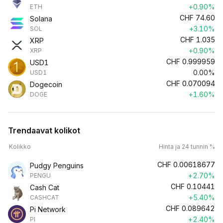
+0.90%
ETH
CHF
74.60
Solana
+3.10%
SOL
CHF
1.035
XRP
+0.90%
XRP
CHF
0.999959
USD1
0.00%
USD1
CHF
0.070094
Dogecoin
+1.60%
DOGE
Trendaavat kolikot
Kolikko
Hinta ja 24 tunnin %
CHF
0.00618677
Pudgy Penguins
+2.70%
PENGU
CHF
0.10441
Cash Cat
+5.40%
CASHCAT
CHF
0.089642
Pi Network
+2.40%
PI