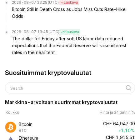
2026-08-07 23:28
(UTC)
Laskeva
Bitcoin Still in Death Cross as Jobs Miss Cuts Rate-Hike
Odds
2026-08-07 19:45
(UTC)
nouseva
The dollar fell Friday after soft US labor data reduced
expectations that the Federal Reserve will raise interest
rates in the near term.
Suosituimmat kryptovaluutat
Search
Markkina-arvoltaan suurimmat kryptovaluutat
Kolikko
Hinta ja 24 tunnin %
CHF
64,947.00
Bitcoin
+1.10%
BTC
CHF
1,915.51
Ethereum