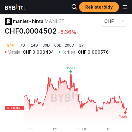
Rekisteröidy
Kryptohinnat
manlet-hinta MANLET
manlet-hinta
MANLET
CHF
CHF0.0004502
-8.36%
24H
7D
14D
30D
60D
200D
1Y
Matala
CHF
0.000434
Korkea
CHF
0.000576