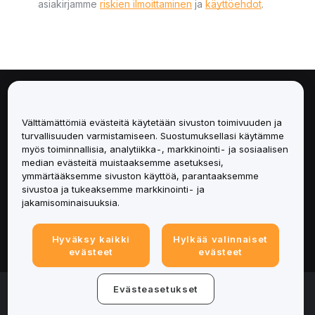
asiakirjamme
riskien ilmoittaminen
ja
käyttöehdot
.
Tietoa
Välttämättömiä evästeitä käytetään sivuston toimivuuden ja
Palvelut
turvallisuuden varmistamiseen. Suostumuksellasi käytämme
myös toiminnallisia, analytiikka-, markkinointi- ja sosiaalisen
median evästeitä muistaaksemme asetuksesi,
Tuki
ymmärtääksemme sivuston käyttöä, parantaaksemme
sivustoa ja tukeaksemme markkinointi- ja
Tuotteet
jakamisominaisuuksia.
Lakiasiat
Hyväksy kaikki
Hylkää valinnaiset
evästeet
evästeet
© 2025-2026 Bybit.eu. All rights reserved.
Evästeasetukset
Palveluehdot
|
Tietosuojaehdot
|
Yritystiedot