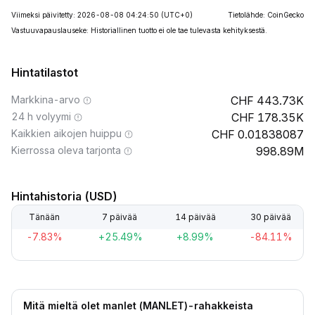
Viimeksi päivitetty: 2026-08-08 04:24:50
(UTC+0)
Tietolähde: CoinGecko
Vastuuvapauslauseke: Historiallinen tuotto ei ole tae tulevasta kehityksestä.
Hintatilastot
Markkina-arvo
443.73K
24 h volyymi
178.35K
Kaikkien aikojen huippu
0.01838087
Kierrossa oleva tarjonta
998.89M
Hintahistoria (USD)
Tänään
7 päivää
14 päivää
30 päivää
-7.83%
+25.49%
+8.99%
-84.11%
Mitä mieltä olet manlet (MANLET)-rahakkeista