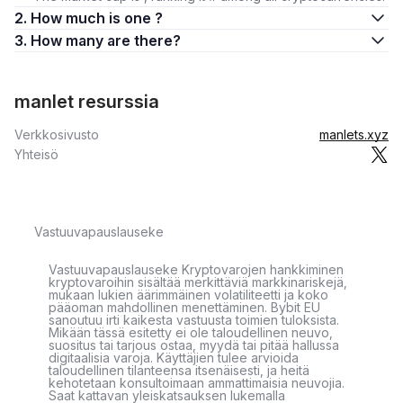
2. How much is one ?
3. How many are there?
manlet resurssia
Verkkosivusto
manlets.xyz
Yhteisö
Vastuuvapauslauseke
Vastuuvapauslauseke Kryptovarojen hankkiminen
kryptovaroihin sisältää merkittäviä markkinariskejä,
mukaan lukien äärimmäinen volatiliteetti ja koko
pääoman mahdollinen menettäminen. Bybit EU
sanoutuu irti kaikesta vastuusta toimien tuloksista.
Mikään tässä esitetty ei ole taloudellinen neuvo,
suositus tai tarjous ostaa, myydä tai pitää hallussa
digitaalisia varoja. Käyttäjien tulee arvioida
taloudellinen tilanteensa itsenäisesti, ja heitä
kehotetaan konsultoimaan ammattimaisia neuvojia.
Saat kattavan yleiskatsauksen lukemalla