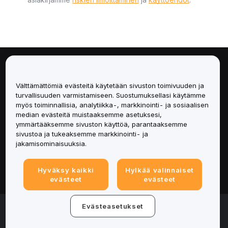
Tietoa
Välttämättömiä evästeitä käytetään sivuston toimivuuden ja
Palvelut
turvallisuuden varmistamiseen. Suostumuksellasi käytämme
myös toiminnallisia, analytiikka-, markkinointi- ja sosiaalisen
median evästeitä muistaaksemme asetuksesi,
Tuki
ymmärtääksemme sivuston käyttöä, parantaaksemme
sivustoa ja tukeaksemme markkinointi- ja
Tuotteet
jakamisominaisuuksia.
Lakiasiat
Hyväksy kaikki
Hylkää valinnaiset
evästeet
evästeet
© 2025-2026 Bybit.eu. All rights reserved.
Evästeasetukset
Palveluehdot
|
Tietosuojaehdot
|
Yritystiedot
(Impressum)
|
Evästeasetukset