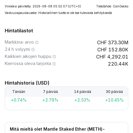
Viimeksi päivitetty: 2026-08-08 05:02:07
(UTC+0)
Tietolähde: CoinGecko
Vastuuvapauslauseke: Historiallinen tuotto ei ole tae tulevasta kehityksestä.
Hintatilastot
Markkina-arvo
373.30M
24 h volyymi
152.80K
Kaikkien aikojen huippu
4,292.01
Kierrossa oleva tarjonta
220.44K
Hintahistoria (USD)
Tänään
7 päivää
14 päivää
30 päivää
+0.74%
+2.79%
+2.53%
+10.45%
Mitä mieltä olet Mantle Staked Ether (METH)-