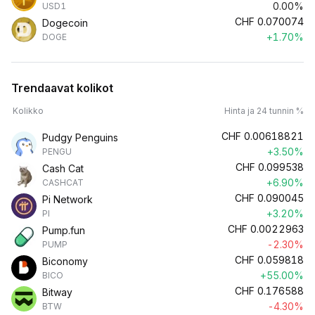
0.00%
USD1
CHF
0.070074
Dogecoin
+1.70%
DOGE
Trendaavat kolikot
Kolikko
Hinta ja 24 tunnin %
CHF
0.00618821
Pudgy Penguins
+3.50%
PENGU
CHF
0.099538
Cash Cat
+6.90%
CASHCAT
CHF
0.090045
Pi Network
+3.20%
PI
CHF
0.0022963
Pump.fun
-2.30%
PUMP
CHF
0.059818
Biconomy
+55.00%
BICO
CHF
0.176588
Bitway
-4.30%
BTW