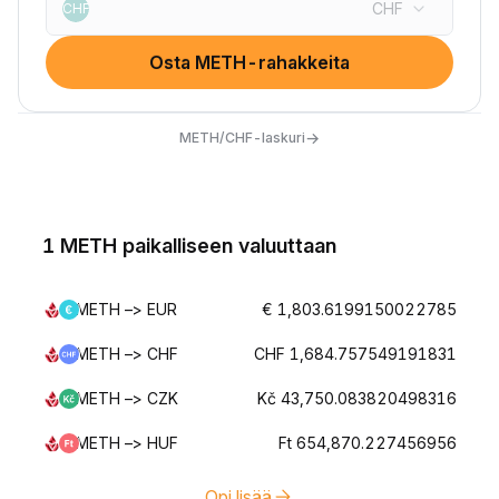
CHF
CHF
Osta METH-rahakkeita
→
METH/CHF-laskuri
1 METH paikalliseen valuuttaan
METH –> EUR
€ 1,803.6199150022785
METH –> CHF
CHF 1,684.757549191831
METH –> CZK
Kč 43,750.083820498316
METH –> HUF
Ft 654,870.227456956
Opi lisää