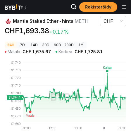
Rekisteröidy
Kryptohinnat
Mantle Staked Ether-hinta METH
Mantle Staked Ether-hinta
METH
CHF
CHF1,693.38
+0.17%
24H
7D
14D
30D
60D
200D
1Y
Matala
CHF
1,675.67
Korkea
CHF
1,725.81