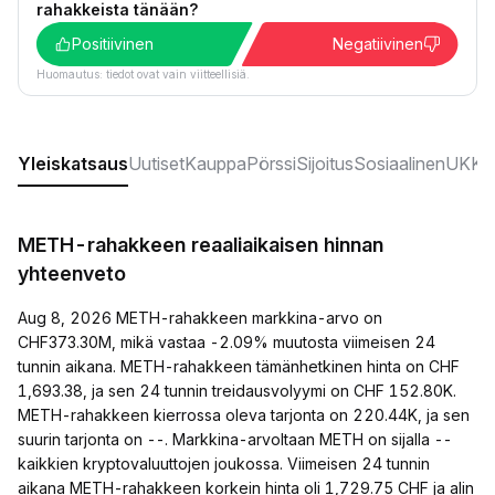
rahakkeista tänään?
Positiivinen
Negatiivinen
Huomautus: tiedot ovat vain viitteellisiä.
Yleiskatsaus
Uutiset
Kauppa
Pörssi
Sijoitus
Sosiaalinen
UKK:t
METH-rahakkeen reaaliaikaisen hinnan
yhteenveto
Aug 8, 2026 METH-rahakkeen markkina-arvo on
CHF373.30M, mikä vastaa -2.09% muutosta viimeisen 24
tunnin aikana. METH-rahakkeen tämänhetkinen hinta on CHF
1,693.38, ja sen 24 tunnin treidausvolyymi on CHF 152.80K.
METH-rahakkeen kierrossa oleva tarjonta on 220.44K, ja sen
suurin tarjonta on --. Markkina-arvoltaan METH on sijalla --
kaikkien kryptovaluuttojen joukossa. Viimeisen 24 tunnin
aikana METH-rahakkeen korkein hinta oli 1,729.75 CHF ja alin