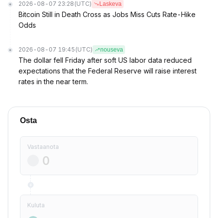
2026-08-07 23:28
(UTC)
Laskeva
Bitcoin Still in Death Cross as Jobs Miss Cuts Rate-Hike
Odds
2026-08-07 19:45
(UTC)
nouseva
The dollar fell Friday after soft US labor data reduced
expectations that the Federal Reserve will raise interest
rates in the near term.
Osta
Vastaanota
Kuluta