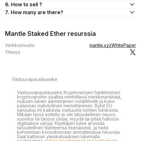
6. How to sell ?
7. How many are there?
Mantle Staked Ether resurssia
Verkkosivusto
mantle.xyz
WhitePaper
Yhteisö
Vastuuvapauslauseke
Vastuuvapauslauseke Kryptovarojen hankkiminen
kryptovaroihin sisältää merkittäviä markkinariskejä,
mukaan lukien äärimmäinen volatiliteetti ja koko
pääoman mahdollinen menettäminen. Bybit EU
sanoutuu irti kaikesta vastuusta toimien tuloksista.
Mikään tässä esitetty ei ole taloudellinen neuvo,
suositus tai tarjous ostaa, myydä tai pitää hallussa
digitaalisia varoja. Käyttäjien tulee arvioida
taloudellinen tilanteensa itsenäisesti, ja heitä
kehotetaan konsultoimaan ammattimaisia neuvojia.
Saat kattavan yleiskatsauksen lukemalla
asiakirjamme
riskien ilmoittaminen
ja
käyttöehdot
.