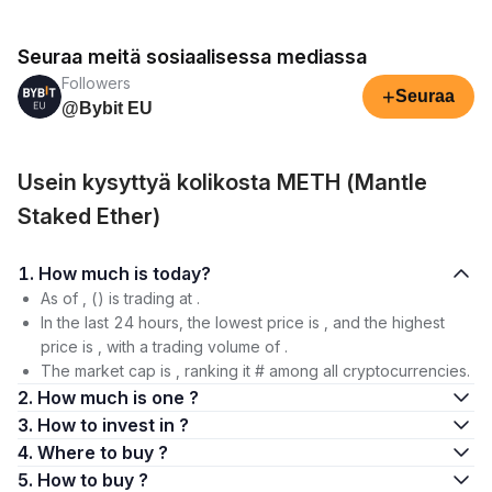
Seuraa meitä sosiaalisessa mediassa
Followers
+
Seuraa
@Bybit EU
Usein kysyttyä kolikosta METH (Mantle
Staked Ether)
1. How much is today?
As of , () is trading at .
In the last 24 hours, the lowest price is , and the highest
price is , with a trading volume of .
The market cap is , ranking it # among all cryptocurrencies.
2. How much is one ?
3. How to invest in ?
4. Where to buy ?
5. How to buy ?