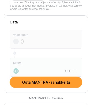
Huomautus: Tämä kysely heijastaa vain käyttäjien mielipiteitä
eikä se ole taloudellinen neuvo. Bybit EU ei tue sitä, eikä sen ole
tarkoitus osoittaa tulevaa kehitystä.
Osta
Vastaanota
Kuluta
CHF
CHF
Osta MANTRA-rahakkeita
→
MANTRA/CHF-laskuri