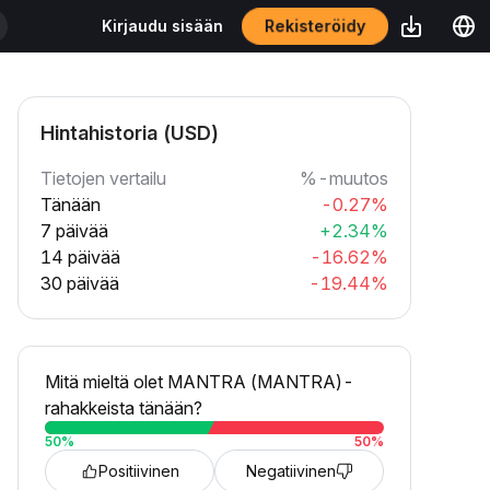
Rekisteröidy
Kirjaudu sisään
Hintahistoria (USD)
Tietojen vertailu
%-muutos
Tänään
-0.27%
7 päivää
+2.34%
14 päivää
-16.62%
30 päivää
-19.44%
Mitä mieltä olet MANTRA (MANTRA)-
rahakkeista tänään?
50
%
50
%
Positiivinen
Negatiivinen