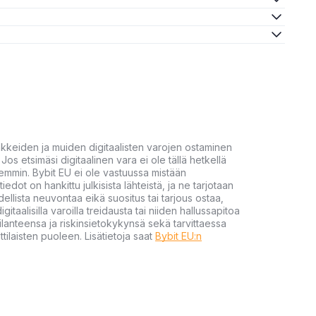
akkeiden ja muiden digitaalisten varojen ostaminen
Jos etsimäsi digitaalinen vara ei ole tällä hetkellä
öhemmin. Bybit EU ei ole vastuussa mistään
tiedot on hankittu julkisista lähteistä, ja ne tarjotaan
dellista neuvontaa eikä suositus tai tarjous ostaa,
gitaalisilla varoilla treidausta tai niiden hallussapitoa
en tilanteensa ja riskinsietokykynsä sekä tarvittaessa
tilaisten puoleen. Lisätietoja saat
Bybit EU:n