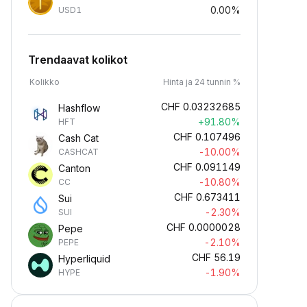
0.00%
USD1
Trendaavat kolikot
Kolikko
Hinta ja 24 tunnin %
CHF
0.03232685
Hashflow
+91.80%
HFT
CHF
0.107496
Cash Cat
-10.00%
CASHCAT
CHF
0.091149
Canton
-10.80%
CC
CHF
0.673411
Sui
-2.30%
SUI
CHF
0.0000028
Pepe
-2.10%
PEPE
CHF
56.19
Hyperliquid
-1.90%
HYPE