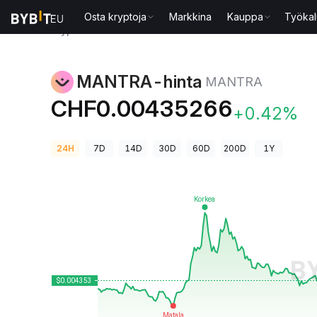
Osta kryptoja
Markkina
Kauppa
Työkal
Kryptohinnat
MANTRA-hinta MANTRA
MANTRA-hinta
MANTRA
CHF0.00435266
+0.42%
24H
7D
14D
30D
60D
200D
1Y