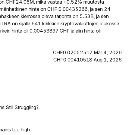
on CHF24.06M, mikä vastaa +0.52% muutosta
mänhetkinen hinta on CHF 0.00435266, ja sen 24
kkeen kierrossa oleva tarjonta on 5.53B, ja sen
RA on sijalla 641 kaikkien kryptovaluuttojen joukossa.
in hinta oli 0.00453897 CHF ja alin hinta oli
CHF0.02052517 Mar 4, 2026
CHF0.00410518 Aug 1, 2026
 Still Struggling?
mains too high