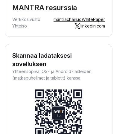
MANTRA resurssia
Verkkosivusto
mantrachain.io
WhitePaper
Yhteisö
linkedin.com
Skannaa ladataksesi
sovelluksen
Yhteensopiva iOS- ja Android-laitteiden
(matkapuhelimet ja tabletit) kanssa