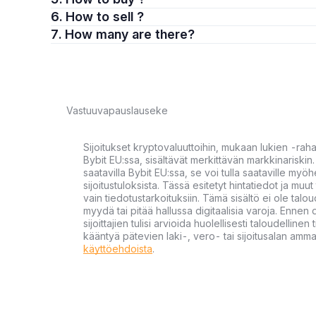
6. How to sell ?
7. How many are there?
Vastuuvapauslauseke
Sijoitukset kryptovaluuttoihin, mukaan lukien -rah
Bybit EU:ssa, sisältävät merkittävän markkinariskin. 
saatavilla Bybit EU:ssa, se voi tulla saataville my
sijoitustuloksista. Tässä esitetyt hintatiedot ja muut 
vain tiedotustarkoituksiin. Tämä sisältö ei ole talou
myydä tai pitää hallussa digitaalisia varoja. Ennen di
sijoittajien tulisi arvioida huolellisesti taloudellin
kääntyä pätevien laki-, vero- tai sijoitusalan ammat
käyttöehdoista
.