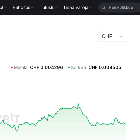
ut
Rahoitus
Tutustu
Lisää varoja
CHF
Matala
CHF
0.004296
Korkea
CHF
0.004505