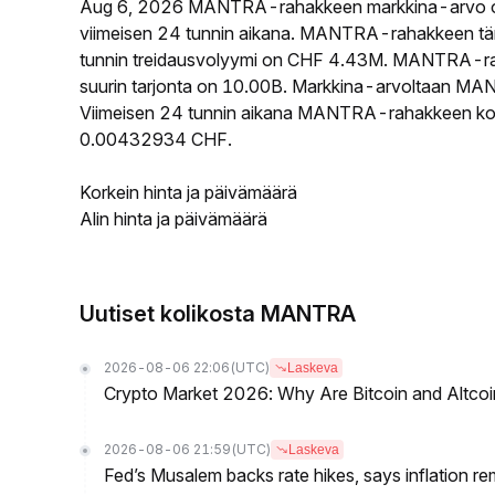
Aug 6, 2026 MANTRA-rahakkeen markkina-arvo 
viimeisen 24 tunnin aikana. MANTRA-rahakkeen tä
tunnin treidausvolyymi on CHF 4.43M. MANTRA-raha
suurin tarjonta on 10.00B. Markkina-arvoltaan MANT
Viimeisen 24 tunnin aikana MANTRA-rahakkeen korke
0.00432934 CHF.
Korkein hinta ja päivämäärä
Alin hinta ja päivämäärä
Uutiset kolikosta MANTRA
2026-08-06 22:06
(UTC)
Laskeva
Crypto Market 2026: Why Are Bitcoin and Altcoins
2026-08-06 21:59
(UTC)
Laskeva
Fed’s Musalem backs rate hikes, says inflation re