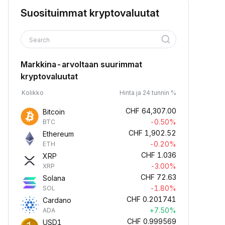
Suosituimmat kryptovaluutat
Search
Markkina-arvoltaan suurimmat
kryptovaluutat
Kolikko
Hinta ja 24 tunnin %
CHF
64,307.00
Bitcoin
-0.50%
BTC
CHF
1,902.52
Ethereum
-0.20%
ETH
CHF
1.036
XRP
-3.00%
XRP
CHF
72.63
Solana
-1.80%
SOL
CHF
0.201741
Cardano
+7.50%
ADA
CHF
0.999569
USD1