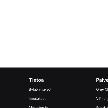
Tietoa
Palve
Bybit-yhteisöt
One-Cl
Ilmoitukset
VIP-oh
Maksujen ja
Suositt