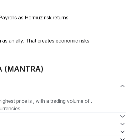
ayrolls as Hormuz risk returns
as an ally. That creates economic risks
RA (MANTRA)
highest price is , with a trading volume of .
urrencies.