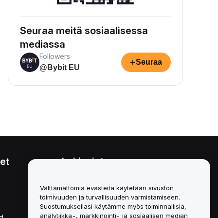
Seuraa meitä sosiaalisessa
mediassa
Followers
+
Seuraa
@Bybit EU
et
Lakiasiat
Eturistiriitapolitiikka
Välttämättömiä evästeitä käytetään sivuston
toimivuuden ja turvallisuuden varmistamiseen.
Yhteenveto säilytys- ja
hallinnointikäytännöstä
Suostumuksellasi käytämme myös toiminnallisia,
analytiikka-, markkinointi- ja sosiaalisen median
d