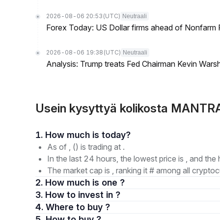
2026-08-06 20:53
(UTC)
Neutraali
Forex Today: US Dollar firms ahead of Nonfarm P
2026-08-06 19:38
(UTC)
Neutraali
Analysis: Trump treats Fed Chairman Kevin Warsh 
Usein kysyttyä kolikosta MANT
1. How much is today?
As of , () is trading at .
In the last 24 hours, the lowest price is , and the 
The market cap is , ranking it # among all cryptoc
2. How much is one ?
3. How to invest in ?
4. Where to buy ?
5. How to buy ?