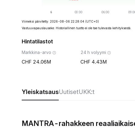
Viimeksi päivitetty: 2026-08-06 22:28:04
(UTC+0)
Vastuuvapauslauseke: Historiallinen tuotto ei ole tae tulevasta kehityksestä.
Hintatilastot
Markkina-arvo
24 h volyymi
24.06M
4.43M
Yleiskatsaus
Uutiset
UKK:t
MANTRA-rahakkeen reaaliaikaise