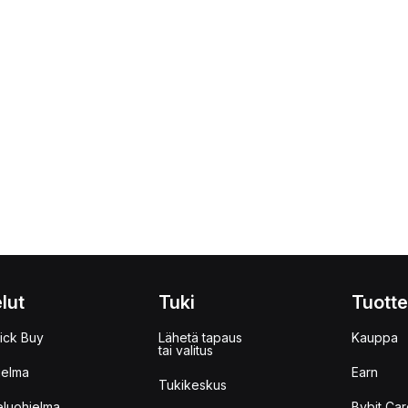
lut
Tuki
Tuotte
ick Buy
Lähetä tapaus
Kauppa
tai valitus
jelma
Earn
Tukikeskus
eluohjelma
Bybit Car