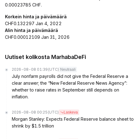
0.00023785 CHF.
Korkein hinta ja päivämäärä
CHF0.132297 Jan 4, 2022
Alin hinta ja päivämäärä
CHF0.00012109 Jan 31, 2026
Uutiset kolikosta MarhabaDeFi
2026-08-08 01:39
(UTC)
Neutraali
July nonfarm payrolls did not give the Federal Reserve a
clear answer; the “New Federal Reserve News Agency”:
whether to raise rates in September still depends on
inflation.
2026-08-08 00:25
(UTC)
Laskeva
Morgan Stanley: Expects Federal Reserve balance sheet to
shrink by $1.5 trillion