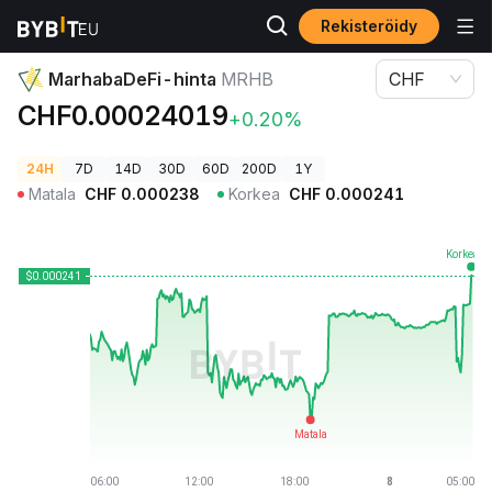
Rekisteröidy
Kryptohinnat
MarhabaDeFi-hinta MRHB
MarhabaDeFi-hinta
MRHB
CHF
CHF0.00024019
+0.20%
24H
7D
14D
30D
60D
200D
1Y
Matala
CHF
0.000238
Korkea
CHF
0.000241