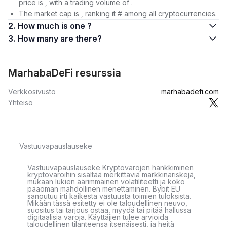
price is , with a trading volume of .
The market cap is , ranking it # among all cryptocurrencies.
2. How much is one ?
3. How many are there?
MarhabaDeFi resurssia
Verkkosivusto
marhabadefi.com
Yhteisö
Vastuuvapauslauseke
Vastuuvapauslauseke Kryptovarojen hankkiminen
kryptovaroihin sisältää merkittäviä markkinariskejä,
mukaan lukien äärimmäinen volatiliteetti ja koko
pääoman mahdollinen menettäminen. Bybit EU
sanoutuu irti kaikesta vastuusta toimien tuloksista.
Mikään tässä esitetty ei ole taloudellinen neuvo,
suositus tai tarjous ostaa, myydä tai pitää hallussa
digitaalisia varoja. Käyttäjien tulee arvioida
taloudellinen tilanteensa itsenäisesti, ja heitä