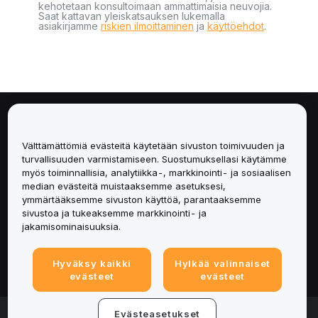
kehotetaan konsultoimaan ammattimaisia neuvojia.
Saat kattavan yleiskatsauksen lukemalla
asiakirjamme
riskien ilmoittaminen
ja
käyttöehdot
.
Tietoa
Välttämättömiä evästeitä käytetään sivuston toimivuuden ja
Palvelut
turvallisuuden varmistamiseen. Suostumuksellasi käytämme
myös toiminnallisia, analytiikka-, markkinointi- ja sosiaalisen
median evästeitä muistaaksemme asetuksesi,
Tuki
ymmärtääksemme sivuston käyttöä, parantaaksemme
sivustoa ja tukeaksemme markkinointi- ja
Tuotteet
jakamisominaisuuksia.
Lakiasiat
Hyväksy kaikki
Hylkää valinnaiset
evästeet
evästeet
© 2025-2026 Bybit.eu. Kaikki oikeudet pidätetään.
Evästeasetukset