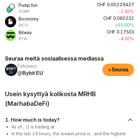
CHF
0.00229427
Pump.fun
-2.30%
PUMP
CHF
0.060232
Biconomy
+55.00%
BICO
CHF
0.17503
Bitway
-4.30%
BTW
Seuraa meitä sosiaalisessa mediassa
Followers
+
Seuraa
@Bybit EU
Usein kysyttyä kolikosta MRHB
(MarhabaDeFi)
1. How much is today?
As of , () is trading at .
In the last 24 hours, the lowest price is , and the highest