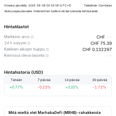
Viimeksi päivitetty: 2026-08-08 04:59:58
(UTC+0)
Tietolähde: CoinGecko
Vastuuvapauslauseke: Historiallinen tuotto ei ole tae tulevasta kehityksestä.
Hintatilastot
Markkina-arvo
--
24 h volyymi
75.39
Kaikkien aikojen huippu
0.132297
Kierrossa oleva tarjonta
--
Hintahistoria (USD)
Tänään
7 päivää
14 päivää
30 päivää
+0.77%
-0.23%
+3.33%
-1.72%
Mitä mieltä olet MarhabaDeFi (MRHB)-rahakkeista