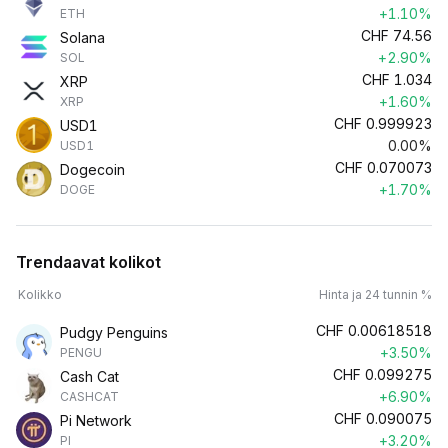
+1.10%
ETH
CHF
74.56
Solana
+2.90%
SOL
CHF
1.034
XRP
+1.60%
XRP
CHF
0.999923
USD1
0.00%
USD1
CHF
0.070073
Dogecoin
+1.70%
DOGE
Trendaavat kolikot
Kolikko
Hinta ja 24 tunnin %
CHF
0.00618518
Pudgy Penguins
+3.50%
PENGU
CHF
0.099275
Cash Cat
+6.90%
CASHCAT
CHF
0.090075
Pi Network
+3.20%
PI