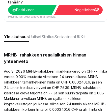
tänään?
Positiivinen
Negatiivinen
Huomautus: tiedot ovat vain viitteellisiä.
Yleiskatsaus
Uutiset
Sijoitus
Sosiaalinen
UKK:t
MRHB-rahakkeen reaaliaikaisen hinnan
yhteenveto
Aug 8, 2026 MRHB-rahakkeen markkina-arvo on CHF--, mikä
vastaa 0.00% muutosta viimeisen 24 tunnin aikana. MRHB-
rahakkeen tämänhetkinen hinta on CHF 0.00024019, ja sen
24 tunnin treidausvolyymi on CHF 75.39. MRHB-rahakkeen
kierrossa oleva tarjonta on --, ja sen suurin tarjonta on 1.00B.
Markkina-arvoltaan MRHB on sijalla -- kaikkien
kryptovaluuttojen joukossa. Viimeisen 24 tunnin aikana MRHB-
rahakkeen korkein hinta oli 0.00024016 CHF ja alin hinta oli