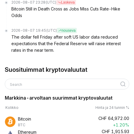
2026-08-07 23:28
(UTC)
Laskeva
Bitcoin Still in Death Cross as Jobs Miss Cuts Rate-Hike
Odds
2026-08-07 19:45
(UTC)
nouseva
The dollar fell Friday after soft US labor data reduced
expectations that the Federal Reserve will raise interest
rates in the near term.
Suosituimmat kryptovaluutat
Search
Markkina-arvoltaan suurimmat kryptovaluutat
Kolikko
Hinta ja 24 tunnin %
CHF
64,972.00
Bitcoin
+1.20%
BTC
CHF
1,915.93
Ethereum