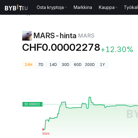
Osta kryptoja
Markkina
Kauppa
Työkal
Kryptohinnat
MARS-hinta MARS
MARS-hinta
MARS
CHF0.00002278
+12.30%
24H
7D
14D
30D
60D
200D
1Y