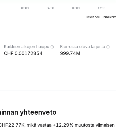
Tietolähde: CoinGecko
Kaikkien aikojen huippu
Kierrossa oleva tarjonta
0.00172854
999.74M
hinnan yhteenveto
HF22.77K, mikä vastaa +12.29% muutosta viimeisen