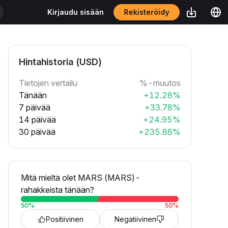
Rekisteröidy
Kirjaudu sisään
Hintahistoria (USD)
Tietojen vertailu
%-muutos
Tänään
+12.28%
7 päivää
+33.78%
14 päivää
+24.95%
30 päivää
+235.86%
Mitä mieltä olet MARS (MARS)-
rahakkeista tänään?
50
%
50
%
Positiivinen
Negatiivinen