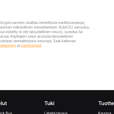
yptovaroihin sisältää merkittäviä markkinariskejä,
 pääoman mahdollinen menettäminen. Bybit EU sanoutuu
ssä esitetty ei ole taloudellinen neuvo, suositus tai
varoja. Käyttäjien tulee arvioida taloudellinen
ultoimaan ammattimaisia neuvojia. Saat kattavan
moittaminen
ja
käyttöehdot
.
lut
Tuki
Tuotte
ick Buy
Lähetä tapaus
Kauppa