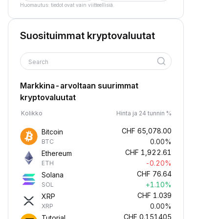
Huomautus: tiedot ovat vain viitteellisiä.
Suosituimmat kryptovaluutat
Search
Markkina-arvoltaan suurimmat
kryptovaluutat
Kolikko
Hinta ja 24 tunnin %
CHF
65,078.00
Bitcoin
0.00%
BTC
CHF
1,922.61
Ethereum
-0.20%
ETH
CHF
76.64
Solana
+1.10%
SOL
CHF
1.039
XRP
0.00%
XRP
CHF
0.151405
Tutorial