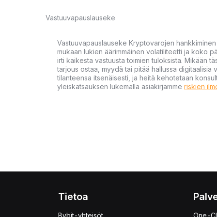
Vastuuvapauslauseke
Vastuuvapauslauseke Kryptovarojen hankkiminen kr
mukaan lukien äärimmäinen volatiliteetti ja koko
irti kaikesta vastuusta toimien tuloksista. Mikään tä
tarjous ostaa, myydä tai pitää hallussa digitaalisia 
tilanteensa itsenäisesti, ja heitä kehotetaan kons
yleiskatsauksen lukemalla asiakirjamme
riskien il
Tietoa
Palve
Bybit-yhteisöt
One-Cl