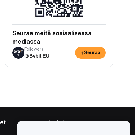
Seuraa meitä sosiaalisessa
mediassa
Followers
+
Seuraa
@Bybit EU
et
Lakiasiat
Eturistiriitapolitiikka