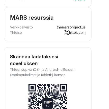
MARS resurssia
Verkkosivusto
themarsproject.us
Yhteisö
tiktok.com
Skannaa ladataksesi
sovelluksen
Yhteensopiva iOS- ja Android-laitteiden
(matkapuhelimet ja tabletit) kanssa