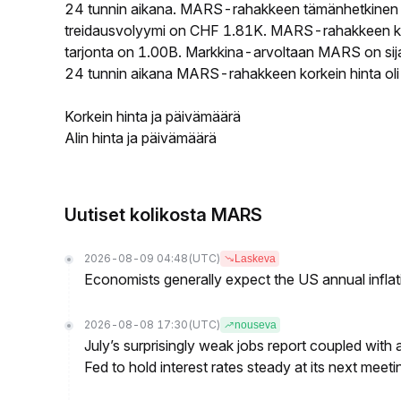
24 tunnin aikana. MARS-rahakkeen tämänhetkinen 
treidausvolyymi on CHF 1.81K. MARS-rahakkeen kie
tarjonta on 1.00B. Markkina-arvoltaan MARS on sija
24 tunnin aikana MARS-rahakkeen korkein hinta ol
Korkein hinta ja päivämäärä
Alin hinta ja päivämäärä
Uutiset kolikosta MARS
2026-08-09 04:48
(UTC)
Laskeva
Economists generally expect the US annual inflatio
2026-08-08 17:30
(UTC)
nouseva
July’s surprisingly weak jobs report coupled with 
Fed to hold interest rates steady at its next m