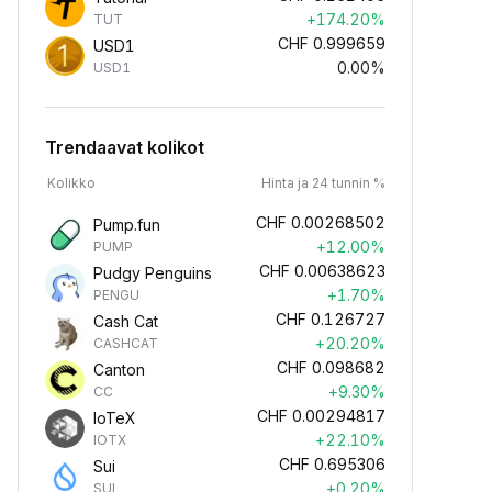
+174.20%
TUT
CHF
0.999659
USD1
0.00%
USD1
Trendaavat kolikot
Kolikko
Hinta ja 24 tunnin %
CHF
0.00268502
Pump.fun
+12.00%
PUMP
CHF
0.00638623
Pudgy Penguins
+1.70%
PENGU
CHF
0.126727
Cash Cat
+20.20%
CASHCAT
CHF
0.098682
Canton
+9.30%
CC
CHF
0.00294817
IoTeX
+22.10%
IOTX
CHF
0.695306
Sui
+0.20%
SUI