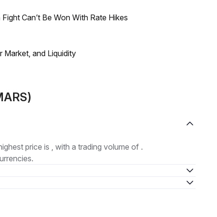
 Fight Can’t Be Won With Rate Hikes
Market, and Liquidity
(MARS)
highest price is , with a trading volume of .
urrencies.