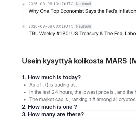
2026-08-08 13:17
(UTC)
Neutraali
Why One Top Economist Says the Fed’s Inflation
2026-08-08 03:01
(UTC)
Neutraali
TBL Weekly #180: US Treasury & The Fed, Labor 
Usein kysyttyä kolikosta MARS 
1. How much is today?
As of , () is trading at .
In the last 24 hours, the lowest price is , and the 
The market cap is , ranking it # among all cryptoc
2. How much is one ?
3. How many are there?