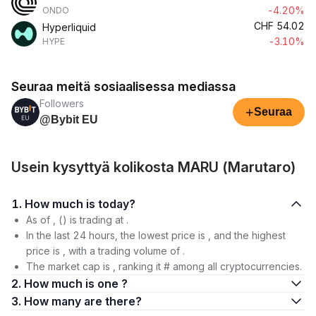
-4.20%
ONDO
CHF
54.02
Hyperliquid
-3.10%
HYPE
Seuraa meitä sosiaalisessa mediassa
Followers
+
Seuraa
@Bybit EU
Usein kysyttyä kolikosta MARU (Marutaro)
1. How much is today?
As of , () is trading at .
In the last 24 hours, the lowest price is , and the highest
price is , with a trading volume of .
The market cap is , ranking it # among all cryptocurrencies.
2. How much is one ?
3. How many are there?