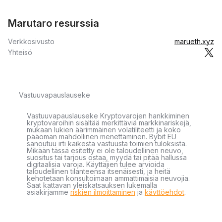
Marutaro resurssia
Verkkosivusto
marueth.xyz
Yhteisö
Vastuuvapauslauseke
Vastuuvapauslauseke Kryptovarojen hankkiminen
kryptovaroihin sisältää merkittäviä markkinariskejä,
mukaan lukien äärimmäinen volatiliteetti ja koko
pääoman mahdollinen menettäminen. Bybit EU
sanoutuu irti kaikesta vastuusta toimien tuloksista.
Mikään tässä esitetty ei ole taloudellinen neuvo,
suositus tai tarjous ostaa, myydä tai pitää hallussa
digitaalisia varoja. Käyttäjien tulee arvioida
taloudellinen tilanteensa itsenäisesti, ja heitä
kehotetaan konsultoimaan ammattimaisia neuvojia.
Saat kattavan yleiskatsauksen lukemalla
asiakirjamme
riskien ilmoittaminen
ja
käyttöehdot
.