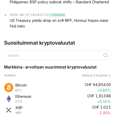
Philippines: BSP policy outlook shifts – Standard Chartered
2026-08-07 19:24
(UTC)
nouseva
US Treasury yields drop on soft NFP, Hormuz hopes ease
Fed risks
Suosituimmat kryptovaluutat
Search
Markkina-arvoltaan suurimmat kryptovaluutat
Kolikko
Hinta ja 24 tunnin %
CHF
64,854.00
Bitcoin
+0.80%
BTC
CHF
1,913.88
Ethereum
+0.50%
ETH
CHF
1.022
XRP
-1.40%
XRP