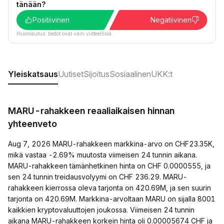
tänään?
Positiivinen
Negatiivinen
Huomautus: tiedot ovat vain viitteellisiä.
Yleiskatsaus
Uutiset
Sijoitus
Sosiaalinen
UKK:t
MARU-rahakkeen reaaliaikaisen hinnan
yhteenveto
Aug 7, 2026 MARU-rahakkeen markkina-arvo on CHF23.35K,
mikä vastaa -2.69% muutosta viimeisen 24 tunnin aikana.
MARU-rahakkeen tämänhetkinen hinta on CHF 0.0000555, ja
sen 24 tunnin treidausvolyymi on CHF 236.29. MARU-
rahakkeen kierrossa oleva tarjonta on 420.69M, ja sen suurin
tarjonta on 420.69M. Markkina-arvoltaan MARU on sijalla 8001
kaikkien kryptovaluuttojen joukossa. Viimeisen 24 tunnin
aikana MARU-rahakkeen korkein hinta oli 0.00005674 CHF ja