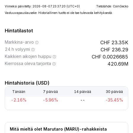
Viimeksi päivitetty: 2026-08-07 23:37:20
(UTC+0)
Tietolähde: CoinGecko
Vastuuvapauslauseke: Historiallinen tuotto ei ole tae tulevasta kehityksestä.
Hintatilastot
Markkina-arvo
23.35K
24 h volyymi
236.29
Kaikkien aikojen huippu
0.0026685
Kierrossa oleva tarjonta
420.69M
Hintahistoria (USD)
Tänään
7 päivää
14 päivää
30 päivää
-2.16%
-5.96%
--
-35.45%
Mitä mieltä olet Marutaro (MARU)-rahakkeista