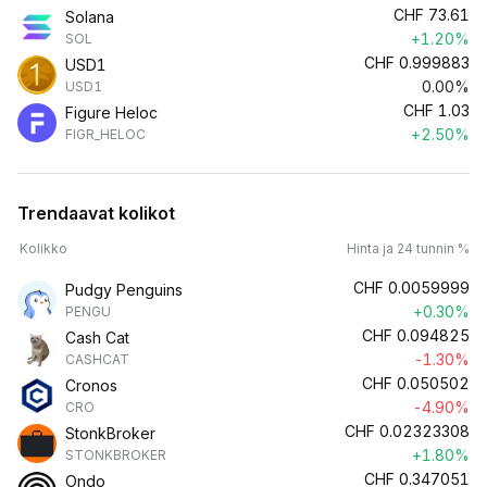
CHF
73.61
Solana
+1.20%
SOL
CHF
0.999883
USD1
0.00%
USD1
CHF
1.03
Figure Heloc
+2.50%
FIGR_HELOC
Trendaavat kolikot
Kolikko
Hinta ja 24 tunnin %
CHF
0.0059999
Pudgy Penguins
+0.30%
PENGU
CHF
0.094825
Cash Cat
-1.30%
CASHCAT
CHF
0.050502
Cronos
-4.90%
CRO
CHF
0.02323308
StonkBroker
+1.80%
STONKBROKER
CHF
0.347051
Ondo