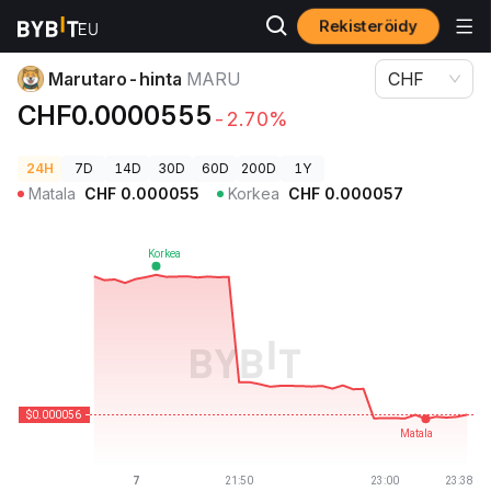
Rekisteröidy
Kryptohinnat
Marutaro-hinta MARU
Marutaro-hinta
MARU
CHF
CHF0.0000555
-2.70%
24H
7D
14D
30D
60D
200D
1Y
Matala
CHF
0.000055
Korkea
CHF
0.000057