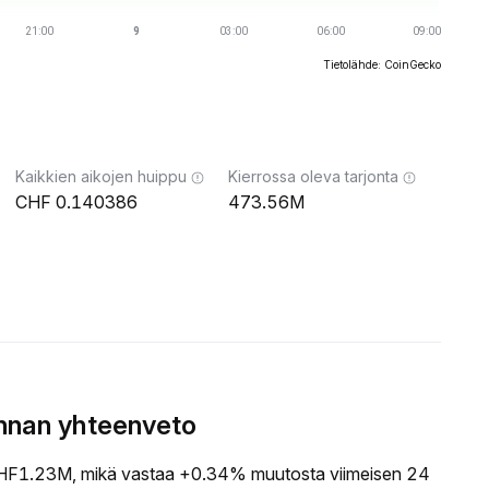
Tietolähde: CoinGecko
Kaikkien aikojen huippu
Kierrossa oleva tarjonta
0.140386
473.56M
nnan yhteenveto
F1.23M, mikä vastaa +0.34% muutosta viimeisen 24