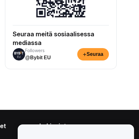
Seuraa meitä sosiaalisessa
mediassa
Followers
+
Seuraa
@Bybit EU
et
Lakiasiat
Eturistiriitapolitiikka