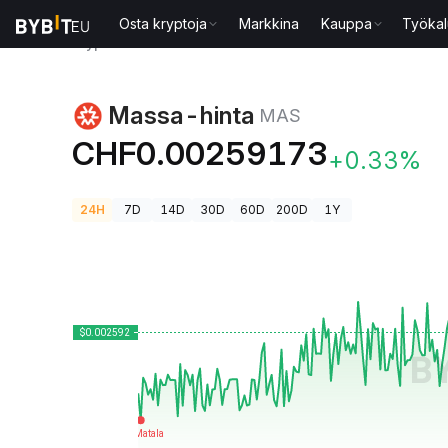
Osta kryptoja
Markkina
Kauppa
Työkal
Kryptohinnat
Massa-hinta MAS
Massa-hinta
MAS
CHF0.00259173
+0.33%
24H
7D
14D
30D
60D
200D
1Y