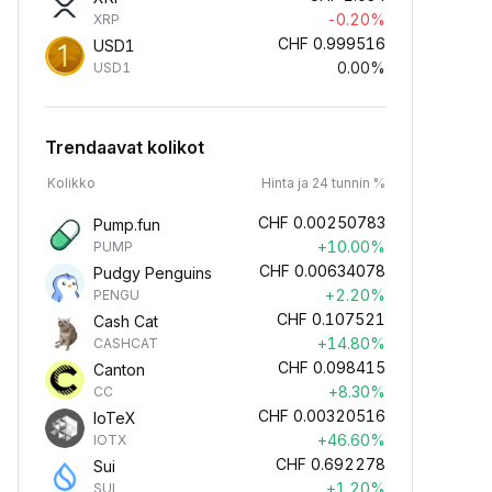
-0.20%
XRP
CHF
0.999516
USD1
0.00%
USD1
Trendaavat kolikot
Kolikko
Hinta ja 24 tunnin %
CHF
0.00250783
Pump.fun
+10.00%
PUMP
CHF
0.00634078
Pudgy Penguins
+2.20%
PENGU
CHF
0.107521
Cash Cat
+14.80%
CASHCAT
CHF
0.098415
Canton
+8.30%
CC
CHF
0.00320516
IoTeX
+46.60%
IOTX
CHF
0.692278
Sui
+1.20%
SUI