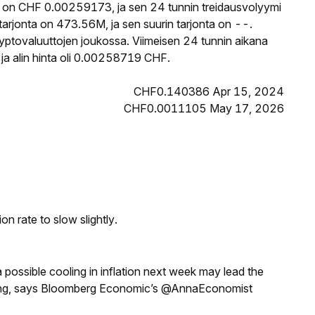
 on CHF 0.00259173, ja sen 24 tunnin treidausvolyymi
jonta on 473.56M, ja sen suurin tarjonta on --.
yptovaluuttojen joukossa. Viimeisen 24 tunnin aikana
a alin hinta oli 0.00258719 CHF.
CHF0.140386 Apr 15, 2024
CHF0.0011105 May 17, 2026
n rate to slow slightly.
a possible cooling in inflation next week may lead the
eeting, says Bloomberg Economic’s @AnnaEconomist