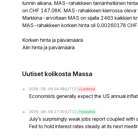
tunnin aikana. MAS-rahakkeen tämänhetkinen hinta
on CHF 147.08K. MAS-rahakkeen kierrossa oleva tar
Markkina-arvoltaan MAS on sijalla 2463 kaikkien kr
MAS-rahakkeen korkein hinta oli 0.00260178 CHF j
Korkein hinta ja päivämäärä
Alin hinta ja päivämäärä
Uutiset kolikosta Massa
2026-08-09 04:48
(UTC)
Laskeva
Economists generally expect the US annual inflatio
2026-08-08 17:30
(UTC)
nouseva
July’s surprisingly weak jobs report coupled with 
Fed to hold interest rates steady at its next m