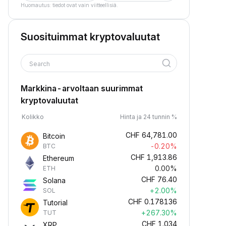
Huomautus: tiedot ovat vain viitteellisiä.
Suosituimmat kryptovaluutat
Search
Markkina-arvoltaan suurimmat
kryptovaluutat
Kolikko
Hinta ja 24 tunnin %
CHF
64,781.00
Bitcoin
-0.20%
BTC
CHF
1,913.86
Ethereum
0.00%
ETH
CHF
76.40
Solana
+2.00%
SOL
CHF
0.178136
Tutorial
+267.30%
TUT
CHF
1.034
XRP