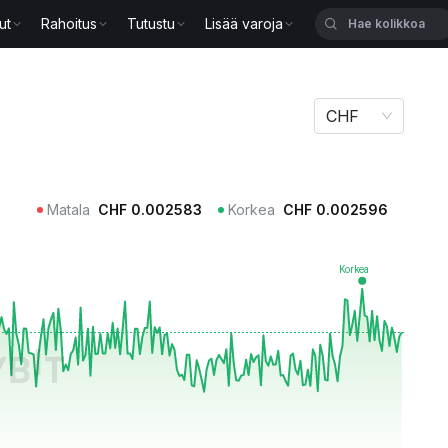
ut
Rahoitus
Tutustu
Lisää varoja
CHF
Matala
CHF
0.002583
Korkea
CHF
0.002596