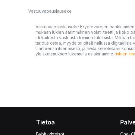
Vastuuvapauslauseke
Vastuuvapauslauseke Kryptovarojen hankkiminen kr
mukaan lukien äärimmäinen volatiliteetti ja koko
irti kaikesta vastuusta toimien tuloksista. Mikään tä
tarjous ostaa, myydä tai pitää hallussa digitaalisia 
tilanteensa itsenäisesti, ja heitä kehotetaan kons
yleiskatsauksen lukemalla asiakirjamme
riskien il
Tietoa
Palve
Bybit-yhteisöt
One-Cl