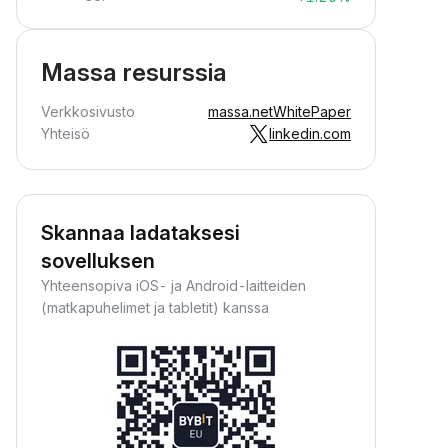
Massa resurssia
Verkkosivusto
massa.net
WhitePaper
Yhteisö
linkedin.com
Skannaa ladataksesi
sovelluksen
Yhteensopiva iOS- ja Android-laitteiden
(matkapuhelimet ja tabletit) kanssa