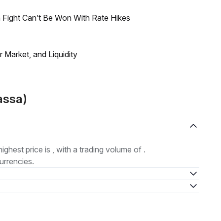
 Fight Can’t Be Won With Rate Hikes
Market, and Liquidity
assa)
highest price is , with a trading volume of .
urrencies.