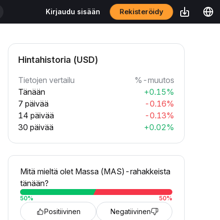
Rekisteröidy
Kirjaudu sisään
Hintahistoria (USD)
Tietojen vertailu
%-muutos
Tänään
+0.15%
7 päivää
-0.16%
14 päivää
-0.13%
30 päivää
+0.02%
Mitä mieltä olet Massa (MAS)-rahakkeista
tänään?
50
%
50
%
Positiivinen
Negatiivinen