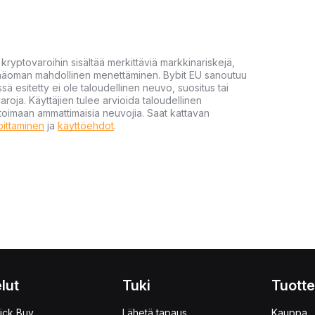
yptovaroihin sisältää merkittäviä markkinariskejä,
 pääoman mahdollinen menettäminen. Bybit EU sanoutuu
ssä esitetty ei ole taloudellinen neuvo, suositus tai
varoja. Käyttäjien tulee arvioida taloudellinen
ultoimaan ammattimaisia neuvojia. Saat kattavan
moittaminen
ja
käyttöehdot
.
lut
Tuki
Tuotte
ick Buy
Lähetä tapaus
Kauppa