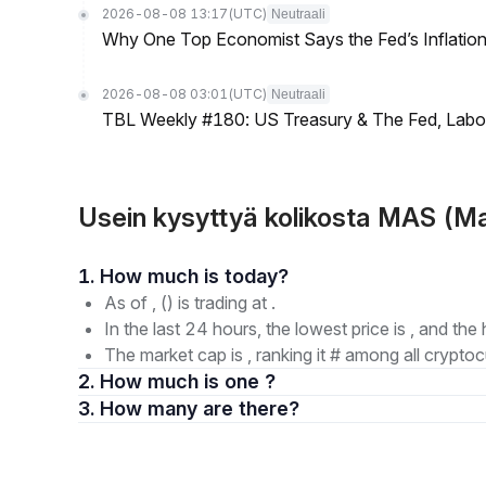
2026-08-08 13:17
(UTC)
Neutraali
Why One Top Economist Says the Fed’s Inflation
2026-08-08 03:01
(UTC)
Neutraali
TBL Weekly #180: US Treasury & The Fed, Labor 
Usein kysyttyä kolikosta MAS (M
1. How much is today?
As of , () is trading at .
In the last 24 hours, the lowest price is , and the 
The market cap is , ranking it # among all cryptoc
2. How much is one ?
3. How many are there?