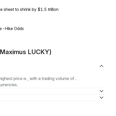
sheet to shrink by $1.5 trillion
ate-Hike Odds
 (Maximus LUCKY)
highest price is , with a trading volume of .
urrencies.