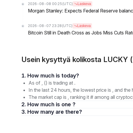
2026-08-08 00:25
(UTC)
Laskeva
Morgan Stanley: Expects Federal Reserve balance 
2026-08-07 23:28
(UTC)
Laskeva
Bitcoin Still in Death Cross as Jobs Miss Cuts R
Usein kysyttyä kolikosta LUCKY
1. How much is today?
As of , () is trading at .
In the last 24 hours, the lowest price is , and the 
The market cap is , ranking it # among all cryptoc
2. How much is one ?
3. How many are there?