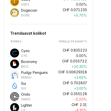
0.00%
USD1
CHF
0.071235
Dogecoin
+0.70%
DOGE
Trendaavat kolikot
Kolikko
Hinta ja 24 tunnin %
CHF
0.835223
Cysic
0.00%
CYS
CHF
0.055722
Biconomy
+20.30%
BICO
CHF
0.00629318
Pudgy Penguins
+3.60%
PENGU
CHF
0.702837
Sui
+3.00%
SUI
CHF
0.355128
Ondo
-0.20%
ONDO
CHF
2.31
Lighter
-4.30%
LIT