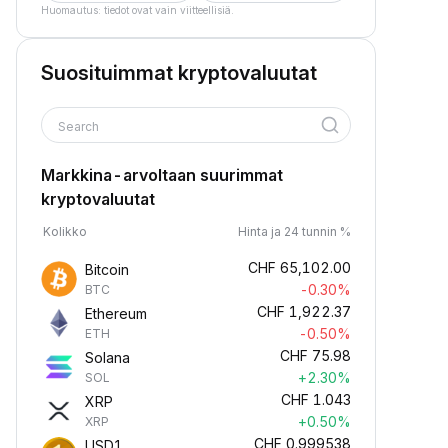
Huomautus: tiedot ovat vain viitteellisiä.
Suosituimmat kryptovaluutat
Search
Markkina-arvoltaan suurimmat
kryptovaluutat
Kolikko
Hinta ja 24 tunnin %
CHF
65,102.00
Bitcoin
-0.30%
BTC
CHF
1,922.37
Ethereum
-0.50%
ETH
CHF
75.98
Solana
+2.30%
SOL
CHF
1.043
XRP
+0.50%
XRP
CHF
0.999538
USD1