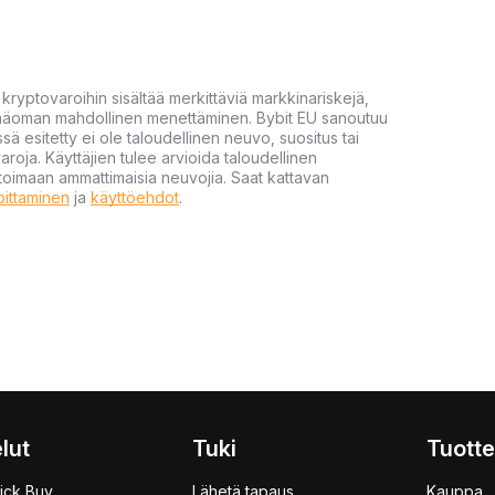
yptovaroihin sisältää merkittäviä markkinariskejä,
 pääoman mahdollinen menettäminen. Bybit EU sanoutuu
ssä esitetty ei ole taloudellinen neuvo, suositus tai
varoja. Käyttäjien tulee arvioida taloudellinen
ultoimaan ammattimaisia neuvojia. Saat kattavan
moittaminen
ja
käyttöehdot
.
lut
Tuki
Tuotte
ick Buy
Lähetä tapaus
Kauppa