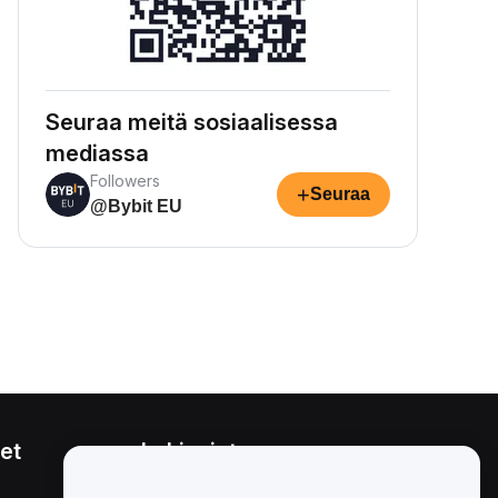
Seuraa meitä sosiaalisessa
mediassa
Followers
+
Seuraa
@Bybit EU
et
Lakiasiat
Eturistiriitapolitiikka