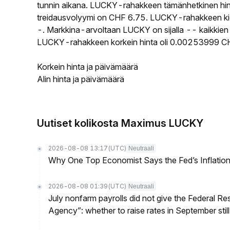
tunnin aikana. LUCKY-rahakkeen tämänhetkinen hi
treidausvolyymi on CHF 6.75. LUCKY-rahakkeen kierr
-. Markkina-arvoltaan LUCKY on sijalla -- kaikkien 
LUCKY-rahakkeen korkein hinta oli 0.00253999 CHF
Korkein hinta ja päivämäärä
Alin hinta ja päivämäärä
Uutiset kolikosta Maximus LUCKY
2026-08-08 13:17
(UTC)
Neutraali
Why One Top Economist Says the Fed’s Inflation
2026-08-08 01:39
(UTC)
Neutraali
July nonfarm payrolls did not give the Federal 
Agency”: whether to raise rates in September still