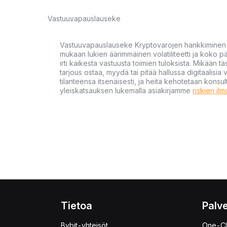
Vastuuvapauslauseke
Vastuuvapauslauseke Kryptovarojen hankkiminen kr
mukaan lukien äärimmäinen volatiliteetti ja koko
irti kaikesta vastuusta toimien tuloksista. Mikään tä
tarjous ostaa, myydä tai pitää hallussa digitaalisia 
tilanteensa itsenäisesti, ja heitä kehotetaan kons
yleiskatsauksen lukemalla asiakirjamme
riskien il
Tietoa
Palve
Bybit-yhteisöt
One-Cl