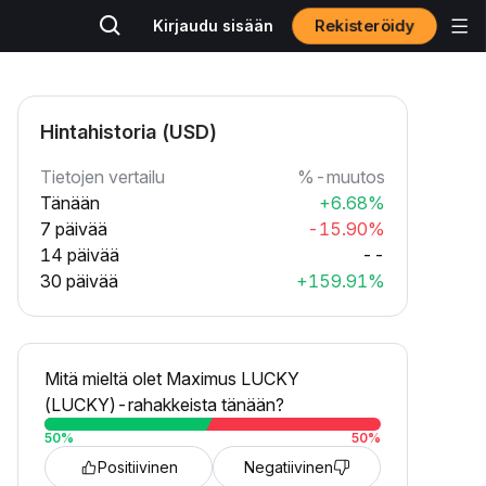
Rekisteröidy
Kirjaudu sisään
Hintahistoria (USD)
Tietojen vertailu
%-muutos
Tänään
+6.68%
7 päivää
-15.90%
14 päivää
--
30 päivää
+159.91%
Mitä mieltä olet Maximus LUCKY
(LUCKY)-rahakkeista tänään?
50
%
50
%
Positiivinen
Negatiivinen