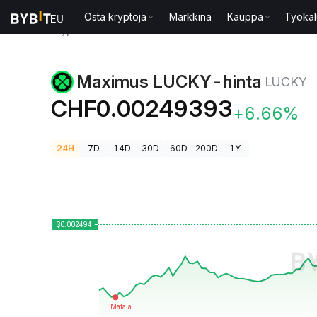
Osta kryptoja
Markkina
Kauppa
Työkal
Kryptohinnat
Maximus LUCKY-hinta LUCKY
Maximus LUCKY-hinta
LUCKY
CHF0.00249393
+6.66%
24H
7D
14D
30D
60D
200D
1Y