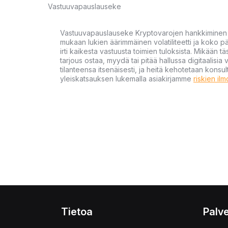
Vastuuvapauslauseke
Vastuuvapauslauseke Kryptovarojen hankkiminen kr
mukaan lukien äärimmäinen volatiliteetti ja koko
irti kaikesta vastuusta toimien tuloksista. Mikään tä
tarjous ostaa, myydä tai pitää hallussa digitaalisia 
tilanteensa itsenäisesti, ja heitä kehotetaan kons
yleiskatsauksen lukemalla asiakirjamme
riskien il
Tietoa
Palve