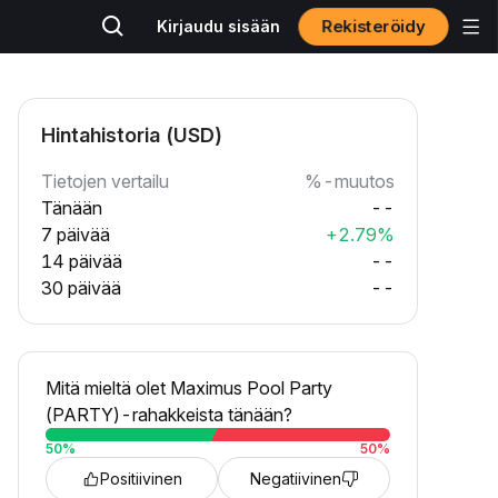
Rekisteröidy
Kirjaudu sisään
Hintahistoria (USD)
Tietojen vertailu
%-muutos
Tänään
--
7 päivää
+2.79%
14 päivää
--
30 päivää
--
Mitä mieltä olet Maximus Pool Party
(PARTY)-rahakkeista tänään?
50
%
50
%
Positiivinen
Negatiivinen