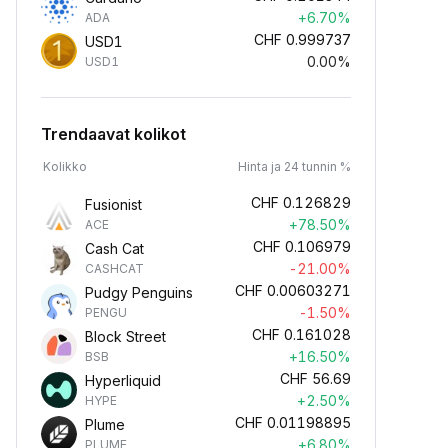
+6.70%
ADA
CHF
0.999737
USD1
0.00%
USD1
Trendaavat kolikot
Kolikko
Hinta ja 24 tunnin %
CHF
0.126829
Fusionist
+78.50%
ACE
CHF
0.106979
Cash Cat
-21.00%
CASHCAT
CHF
0.00603271
Pudgy Penguins
-1.50%
PENGU
CHF
0.161028
Block Street
+16.50%
BSB
CHF
56.69
Hyperliquid
+2.50%
HYPE
CHF
0.01198895
Plume
+6.80%
PLUME