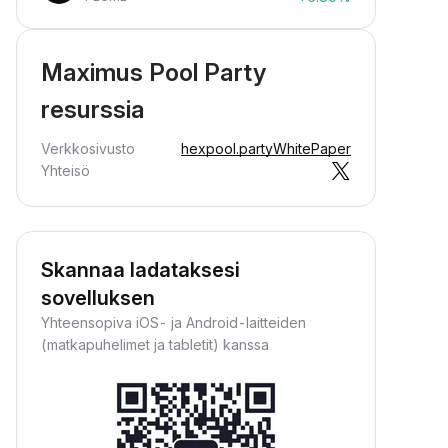
Maximus Pool Party
resurssia
Verkkosivusto
hexpool.party
WhitePaper
Yhteisö
Skannaa ladataksesi
sovelluksen
Yhteensopiva iOS- ja Android-laitteiden
(matkapuhelimet ja tabletit) kanssa