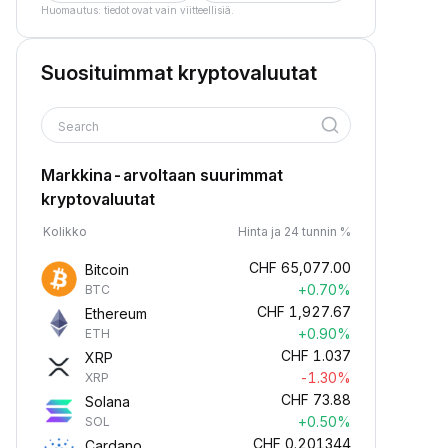
Huomautus: tiedot ovat vain viitteellisiä.
Suosituimmat kryptovaluutat
Search
Markkina-arvoltaan suurimmat
kryptovaluutat
Kolikko
Hinta ja 24 tunnin %
CHF
65,077.00
Bitcoin
+0.70%
BTC
CHF
1,927.67
Ethereum
+0.90%
ETH
CHF
1.037
XRP
-1.30%
XRP
CHF
73.88
Solana
+0.50%
SOL
CHF
0.201344
Cardano