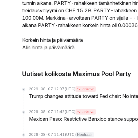
tunnin aikana. PARTY-rahakkeen tämänhetkinen hi
treidausvolyymi on CHF 15.29. PARTY-rahakkeen kier
100.00M. Markkina-arvoltaan PARTY on sijalla -- ka
aikana PARTY-rahakkeen korkein hinta oli 0.00036
Korkein hinta ja päivämäärä
Alin hinta ja päivämäärä
Uutiset kolikosta Maximus Pool Party
2026-08-07 12:07
(UTC)
Laskeva
Trump changes attitude toward Fed chair: No inte
2026-08-07 11:42
(UTC)
Laskeva
Mexican Peso: Restrictive Banxico stance supp
2026-08-07 11:41
(UTC)
Neutraali