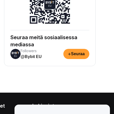
Seuraa meitä sosiaalisessa
mediassa
Followers
+
Seuraa
@Bybit EU
et
Lakiasiat