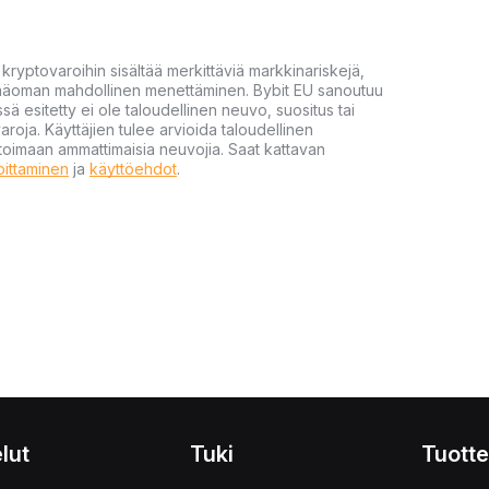
yptovaroihin sisältää merkittäviä markkinariskejä,
 pääoman mahdollinen menettäminen. Bybit EU sanoutuu
ssä esitetty ei ole taloudellinen neuvo, suositus tai
varoja. Käyttäjien tulee arvioida taloudellinen
ultoimaan ammattimaisia neuvojia. Saat kattavan
moittaminen
ja
käyttöehdot
.
lut
Tuki
Tuotte