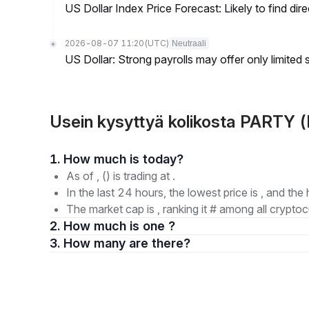
US Dollar Index Price Forecast: Likely to find dir
2026-08-07 11:20
(UTC)
Neutraali
US Dollar: Strong payrolls may offer only limited
Usein kysyttyä kolikosta PARTY 
1. How much is today?
As of , () is trading at .
In the last 24 hours, the lowest price is , and the 
The market cap is , ranking it # among all cryptoc
2. How much is one ?
3. How many are there?