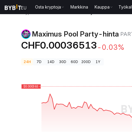
Osta kryptoja
Markkina
Kauppa
Työkal
Kryptohinnat
Maximus Pool Party-hinta PARTY
Maximus Pool Party-hinta
PAR
CHF0.00036513
-0.03%
24H
7D
14D
30D
60D
200D
1Y