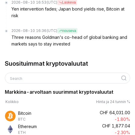
2026-08-10 16:53
(UTC)
Laskeva
Yen intervention fades; Japan bond yields rise, Bitcoin at
risk
2026-08-10 16:36
(UTC)
nouseva
Three reasons Goldman's co-head of global banking and
markets says to stay invested
Suosituimmat kryptovaluutat
Search
Markkina-arvoltaan suurimmat kryptovaluutat
Kolikko
Hinta ja 24 tunnin %
CHF
64,031.00
Bitcoin
-1.80%
BTC
CHF
1,877.04
Ethereum
-2.30%
ETH