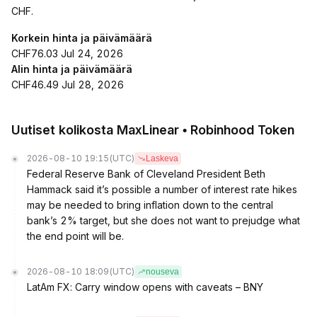
CHF.
Korkein hinta ja päivämäärä
CHF76.03 Jul 24, 2026
Alin hinta ja päivämäärä
CHF46.49 Jul 28, 2026
Uutiset kolikosta MaxLinear • Robinhood Token
2026-08-10 19:15
(UTC)
Laskeva
Federal Reserve Bank of Cleveland President Beth
Hammack said it’s possible a number of interest rate hikes
may be needed to bring inflation down to the central
bank’s 2% target, but she does not want to prejudge what
the end point will be.
2026-08-10 18:09
(UTC)
nouseva
LatAm FX: Carry window opens with caveats – BNY