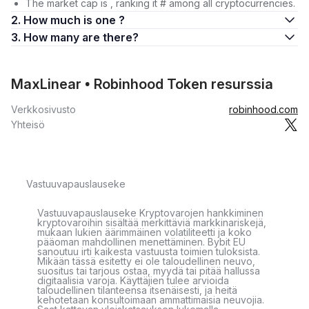
The market cap is , ranking it # among all cryptocurrencies.
2. How much is one ?
3. How many are there?
MaxLinear • Robinhood Token resurssia
Verkkosivusto
robinhood.com
Yhteisö
Vastuuvapauslauseke
Vastuuvapauslauseke Kryptovarojen hankkiminen
kryptovaroihin sisältää merkittäviä markkinariskejä,
mukaan lukien äärimmäinen volatiliteetti ja koko
pääoman mahdollinen menettäminen. Bybit EU
sanoutuu irti kaikesta vastuusta toimien tuloksista.
Mikään tässä esitetty ei ole taloudellinen neuvo,
suositus tai tarjous ostaa, myydä tai pitää hallussa
digitaalisia varoja. Käyttäjien tulee arvioida
taloudellinen tilanteensa itsenäisesti, ja heitä
kehotetaan konsultoimaan ammattimaisia neuvojia.