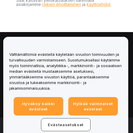
Saat kattavan yleiskatsauksen lukemalla
asiakirjamme
riskien ilmoittaminen
ja
käyttöehdot
.
Tietoa
Välttämättömiä evästeitä käytetään sivuston toimivuuden ja
Palvelut
turvallisuuden varmistamiseen. Suostumuksellasi käytämme
myös toiminnallisia, analytiikka-, markkinointi- ja sosiaalisen
median evästeitä muistaaksemme asetuksesi,
Tuki
ymmärtääksemme sivuston käyttöä, parantaaksemme
sivustoa ja tukeaksemme markkinointi- ja
Tuotteet
jakamisominaisuuksia.
Lakiasiat
Hyväksy kaikki
Hylkää valinnaiset
evästeet
evästeet
© 2025-2026 Bybit.eu. All rights reserved.
Evästeasetukset