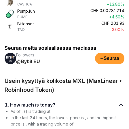
+13.80%
CASHCAT
CHF
0.00281214
Pump.fun
+4.50%
PUMP
CHF
201.93
Bittensor
-3.00%
TAO
Seuraa meitä sosiaalisessa mediassa
Followers
+
Seuraa
@Bybit EU
Usein kysyttyä kolikosta MXL (MaxLinear •
Robinhood Token)
1. How much is today?
As of , () is trading at .
In the last 24 hours, the lowest price is , and the highest
price is , with a trading volume of .