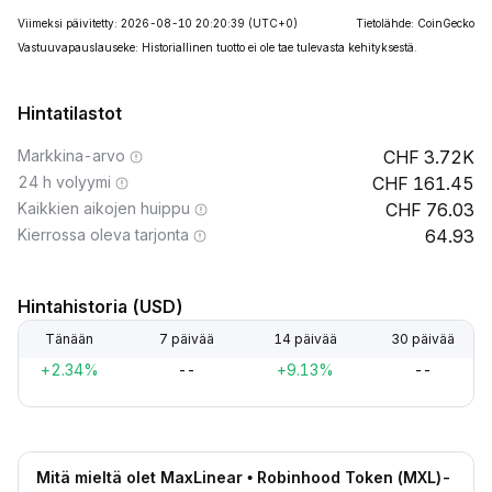
Viimeksi päivitetty: 2026-08-10 20:20:39
(UTC+0)
Tietolähde: CoinGecko
Vastuuvapauslauseke: Historiallinen tuotto ei ole tae tulevasta kehityksestä.
Hintatilastot
Markkina-arvo
3.72K
24 h volyymi
161.45
Kaikkien aikojen huippu
76.03
Kierrossa oleva tarjonta
64.93
Hintahistoria (USD)
Tänään
7 päivää
14 päivää
30 päivää
+2.34%
--
+9.13%
--
Mitä mieltä olet MaxLinear • Robinhood Token (MXL)-