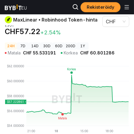
Rekisteröidy
Kryptohinnat
MaxLinear • Robinhood Token-hinta MXL
MaxLinear • Robinhood Token-hinta
CHF
MXL
CHF57.22
+2.54%
24H
7D
14D
30D
60D
200D
1Y
Matala
CHF
55.533191
Korkea
CHF
60.801286