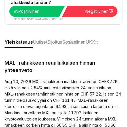
rahakkeista tänään?
Positiivinen
Negatiivinen
Huomautus: tiedot ovat vain viitteellisiä.
Yleiskatsaus
Uutiset
Sijoitus
Sosiaalinen
UKK:t
MXL-rahakkeen reaaliaikaisen hinnan
yhteenveto
Aug 10, 2026 MXL-rahakkeen markkina-arvo on CHF3.72K,
mikä vastaa +2.54% muutosta viimeisen 24 tunnin aikana.
MXL-rahakkeen tämänhetkinen hinta on CHF 57.22, ja sen 24
tunnin treidausvolyymi on CHF 161.45. MXL-rahakkeen
kierrossa oleva tarjonta on 64.93, ja sen suurin tarjonta on --.
Markkina-arvoltaan MXL on sijalla 11792 kaikkien
kryptovaluuttojen joukossa. Viimeisen 24 tunnin aikana MXL-
rahakkeen korkein hinta oli 60.85 CHF ja alin hinta oli 55.60