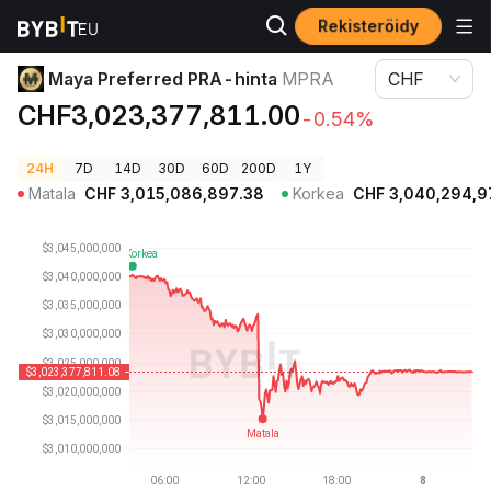
Rekisteröidy
Kryptohinnat
Maya Preferred PRA-hinta MPRA
Maya Preferred PRA-hinta
MPRA
CHF
CHF3,023,377,811.00
-0.54%
24H
7D
14D
30D
60D
200D
1Y
Matala
CHF
3,015,086,897.38
Korkea
CHF
3,040,294,9