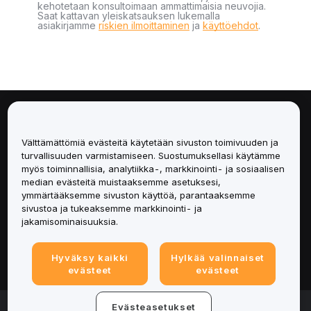
kehotetaan konsultoimaan ammattimaisia neuvojia.
Saat kattavan yleiskatsauksen lukemalla
asiakirjamme
riskien ilmoittaminen
ja
käyttöehdot
.
Tietoa
Välttämättömiä evästeitä käytetään sivuston toimivuuden ja
Palvelut
turvallisuuden varmistamiseen. Suostumuksellasi käytämme
myös toiminnallisia, analytiikka-, markkinointi- ja sosiaalisen
median evästeitä muistaaksemme asetuksesi,
Tuki
ymmärtääksemme sivuston käyttöä, parantaaksemme
sivustoa ja tukeaksemme markkinointi- ja
Tuotteet
jakamisominaisuuksia.
Lakiasiat
Hyväksy kaikki
Hylkää valinnaiset
evästeet
evästeet
© 2025-2026 Bybit.eu. All rights reserved.
Evästeasetukset