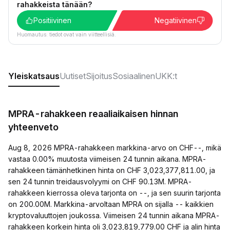
rahakkeista tänään?
Positiivinen
Negatiivinen
Huomautus: tiedot ovat vain viitteellisiä.
Yleiskatsaus
Uutiset
Sijoitus
Sosiaalinen
UKK:t
MPRA-rahakkeen reaaliaikaisen hinnan
yhteenveto
Aug 8, 2026 MPRA-rahakkeen markkina-arvo on CHF--, mikä
vastaa 0.00% muutosta viimeisen 24 tunnin aikana. MPRA-
rahakkeen tämänhetkinen hinta on CHF 3,023,377,811.00, ja
sen 24 tunnin treidausvolyymi on CHF 90.13M. MPRA-
rahakkeen kierrossa oleva tarjonta on --, ja sen suurin tarjonta
on 200.00M. Markkina-arvoltaan MPRA on sijalla -- kaikkien
kryptovaluuttojen joukossa. Viimeisen 24 tunnin aikana MPRA-
rahakkeen korkein hinta oli 3,023,819,779.00 CHF ja alin hinta