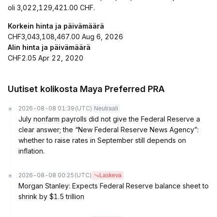
oli 3,022,129,421.00 CHF.
Korkein hinta ja päivämäärä
CHF3,043,108,467.00 Aug 6, 2026
Alin hinta ja päivämäärä
CHF2.05 Apr 22, 2020
Uutiset kolikosta Maya Preferred PRA
2026-08-08 01:39
(UTC)
Neutraali
July nonfarm payrolls did not give the Federal Reserve a
clear answer; the “New Federal Reserve News Agency”:
whether to raise rates in September still depends on
inflation.
2026-08-08 00:25
(UTC)
Laskeva
Morgan Stanley: Expects Federal Reserve balance sheet to
shrink by $1.5 trillion