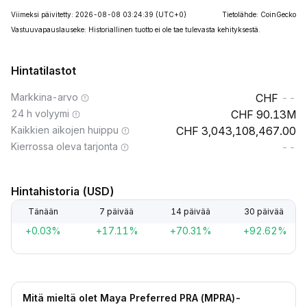
Viimeksi päivitetty: 2026-08-08 03:24:39
(UTC+0)
Tietolähde: CoinGecko
Vastuuvapauslauseke: Historiallinen tuotto ei ole tae tulevasta kehityksestä.
Hintatilastot
Markkina-arvo
--
24 h volyymi
90.13M
Kaikkien aikojen huippu
3,043,108,467.00
Kierrossa oleva tarjonta
--
Hintahistoria (USD)
Tänään
7 päivää
14 päivää
30 päivää
+0.03%
+17.11%
+70.31%
+92.62%
Mitä mieltä olet Maya Preferred PRA (MPRA)-