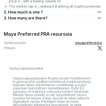
price is , with a trading volume of .
The market cap is , ranking it # among all cryptocurrencies.
2. How much is one ?
3. How many are there?
Maya Preferred PRA resurssia
Verkkosivusto
mayapreferred.io
Yhteisö
Vastuuvapauslauseke
Vastuuvapauslauseke Kryptovarojen hankkiminen
kryptovaroihin sisältää merkittäviä markkinariskejä,
mukaan lukien äärimmäinen volatiliteetti ja koko
pääoman mahdollinen menettäminen. Bybit EU
sanoutuu irti kaikesta vastuusta toimien tuloksista.
Mikään tässä esitetty ei ole taloudellinen neuvo,
suositus tai tarjous ostaa, myydä tai pitää hallussa
digitaalisia varoja. Käyttäjien tulee arvioida
taloudellinen tilanteensa itsenäisesti, ja heitä