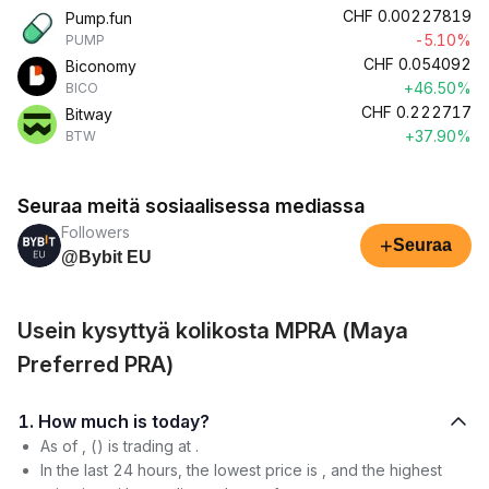
CHF
0.00227819
Pump.fun
-5.10%
PUMP
CHF
0.054092
Biconomy
+46.50%
BICO
CHF
0.222717
Bitway
+37.90%
BTW
Seuraa meitä sosiaalisessa mediassa
Followers
+
Seuraa
@Bybit EU
Usein kysyttyä kolikosta MPRA (Maya
Preferred PRA)
1. How much is today?
As of , () is trading at .
In the last 24 hours, the lowest price is , and the highest