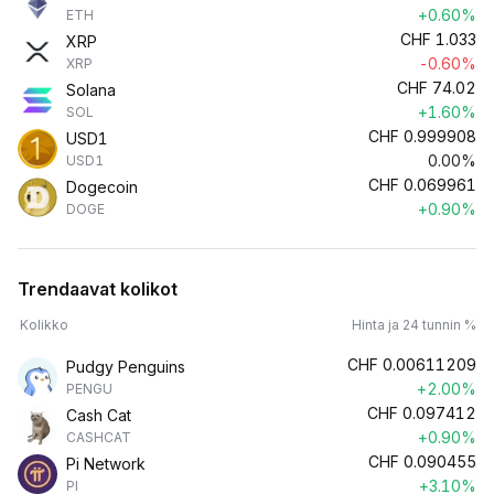
+0.60%
ETH
CHF
1.033
XRP
-0.60%
XRP
CHF
74.02
Solana
+1.60%
SOL
CHF
0.999908
USD1
0.00%
USD1
CHF
0.069961
Dogecoin
+0.90%
DOGE
Trendaavat kolikot
Kolikko
Hinta ja 24 tunnin %
CHF
0.00611209
Pudgy Penguins
+2.00%
PENGU
CHF
0.097412
Cash Cat
+0.90%
CASHCAT
CHF
0.090455
Pi Network
+3.10%
PI