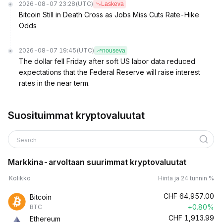
2026-08-07 23:28
(UTC)
Laskeva
Bitcoin Still in Death Cross as Jobs Miss Cuts Rate-Hike
Odds
2026-08-07 19:45
(UTC)
nouseva
The dollar fell Friday after soft US labor data reduced
expectations that the Federal Reserve will raise interest
rates in the near term.
Suosituimmat kryptovaluutat
Search
Markkina-arvoltaan suurimmat kryptovaluutat
Kolikko
Hinta ja 24 tunnin %
CHF
64,957.00
Bitcoin
+0.80%
BTC
CHF
1,913.99
Ethereum