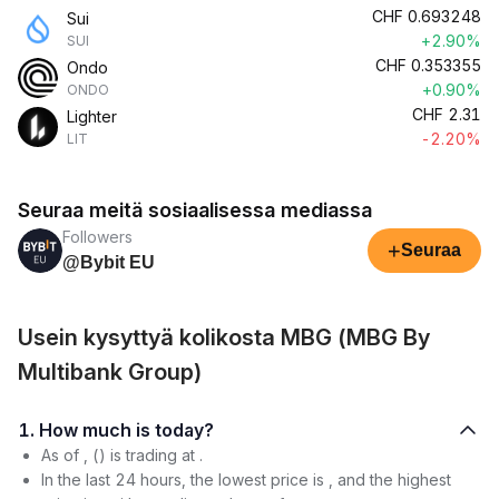
CHF
0.693248
Sui
+2.90%
SUI
CHF
0.353355
Ondo
+0.90%
ONDO
CHF
2.31
Lighter
-2.20%
LIT
Seuraa meitä sosiaalisessa mediassa
Followers
+
Seuraa
@Bybit EU
Usein kysyttyä kolikosta MBG (MBG By
Multibank Group)
1. How much is today?
As of , () is trading at .
In the last 24 hours, the lowest price is , and the highest