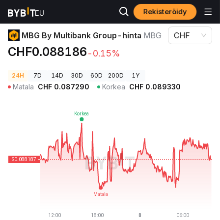
Rekisteröidy
Kryptohinnat
MBG By Multibank Group-hinta MBG
MBG By Multibank Group-hinta
MBG
CHF
CHF0.088186
-0.15%
24H
7D
14D
30D
60D
200D
1Y
Matala
CHF
0.087290
Korkea
CHF
0.089330