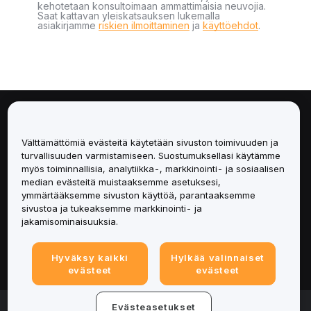
kehotetaan konsultoimaan ammattimaisia neuvojia.
Saat kattavan yleiskatsauksen lukemalla
asiakirjamme
riskien ilmoittaminen
ja
käyttöehdot
.
Tietoa
Välttämättömiä evästeitä käytetään sivuston toimivuuden ja
Palvelut
turvallisuuden varmistamiseen. Suostumuksellasi käytämme
myös toiminnallisia, analytiikka-, markkinointi- ja sosiaalisen
median evästeitä muistaaksemme asetuksesi,
Tuki
ymmärtääksemme sivuston käyttöä, parantaaksemme
sivustoa ja tukeaksemme markkinointi- ja
Tuotteet
jakamisominaisuuksia.
Lakiasiat
Hyväksy kaikki
Hylkää valinnaiset
evästeet
evästeet
© 2025-2026 Bybit.eu. Kaikki oikeudet pidätetään.
Evästeasetukset