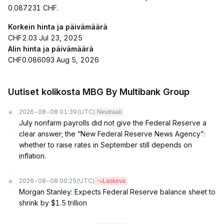
0.087231 CHF.
Korkein hinta ja päivämäärä
CHF2.03 Jul 23, 2025
Alin hinta ja päivämäärä
CHF0.086093 Aug 5, 2026
Uutiset kolikosta MBG By Multibank Group
2026-08-08 01:39
(UTC)
Neutraali
July nonfarm payrolls did not give the Federal Reserve a
clear answer; the “New Federal Reserve News Agency”:
whether to raise rates in September still depends on
inflation.
2026-08-08 00:25
(UTC)
Laskeva
Morgan Stanley: Expects Federal Reserve balance sheet to
shrink by $1.5 trillion