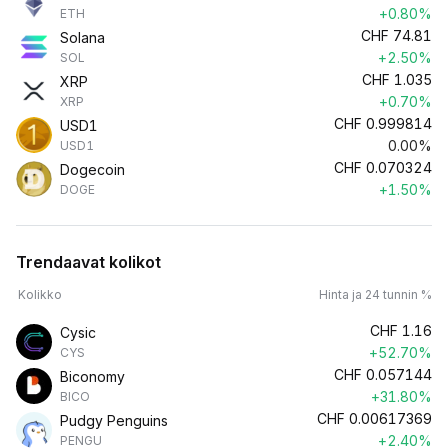
+0.80%
ETH
CHF
74.81
Solana
+2.50%
SOL
CHF
1.035
XRP
+0.70%
XRP
CHF
0.999814
USD1
0.00%
USD1
CHF
0.070324
Dogecoin
+1.50%
DOGE
Trendaavat kolikot
Kolikko
Hinta ja 24 tunnin %
CHF
1.16
Cysic
+52.70%
CYS
CHF
0.057144
Biconomy
+31.80%
BICO
CHF
0.00617369
Pudgy Penguins
+2.40%
PENGU