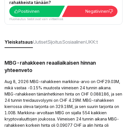
rahakkeista tänään?
Positiivinen
Negatiivinen
Huomautus: tiedot ovat vain viitteellisiä.
Yleiskatsaus
Uutiset
Sijoitus
Sosiaalinen
UKK:t
MBG-rahakkeen reaaliaikaisen hinnan
yhteenveto
Aug 8, 2026 MBG-rahakkeen markkina-arvo on CHF29.03M,
mikä vastaa -0.15% muutosta viimeisen 24 tunnin aikana.
MBG-rahakkeen tämänhetkinen hinta on CHF 0.088186, ja sen
24 tunnin treidausvolyymi on CHF 4.29M. MBG-rahakkeen
kierrossa oleva tarjonta on 329.18M, ja sen suurin tarjonta on
1.00B. Markkina-arvoltaan MBG on sijalla 554 kaikkien
kryptovaluuttojen joukossa. Viimeisen 24 tunnin aikana MBG-
rahakkeen korkein hinta oli 0.09077 CHF ja alin hinta oli