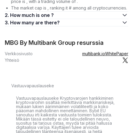
price is , with a trading volume of .
The market cap is , ranking it # among all cryptocurrencies.
2. How much is one ?
3. How many are there?
MBG By Multibank Group resurssia
Verkkosivusto
multibank.io
WhitePaper
Yhteisö
Vastuuvapauslauseke
Vastuuvapauslauseke Kryptovarojen hankkiminen
kryptovaroihin sisältää merkittäviä markkinariskejä,
mukaan lukien äärimmäinen volatiliteetti ja koko
pääoman mahdollinen menettäminen. Bybit EU
sanoutuu irti kaikesta vastuusta toimien tuloksista.
Mikään tässä esitetty ei ole taloudellinen neuvo,
suositus tai tarjous ostaa, myydä tai pitää hallussa
digitaalisia varoja. Käyttäjien tulee arvioida
taloudellinen tilanteensa itsenäisesti, ja heitä