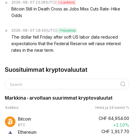
2026-08-07 23:28
(UTC)
Laskeva
Bitcoin Still in Death Cross as Jobs Miss Cuts Rate-Hike
Odds
2026-08-07 19:45
(UTC)
nouseva
The dollar fell Friday after soft US labor data reduced
expectations that the Federal Reserve will raise interest
rates in the near term.
Suosituimmat kryptovaluutat
Search
Markkina-arvoltaan suurimmat kryptovaluutat
Kolikko
Hinta ja 24 tunnin %
CHF
64,954.00
Bitcoin
+1.10%
BTC
CHF
1,917.70
Ethereum