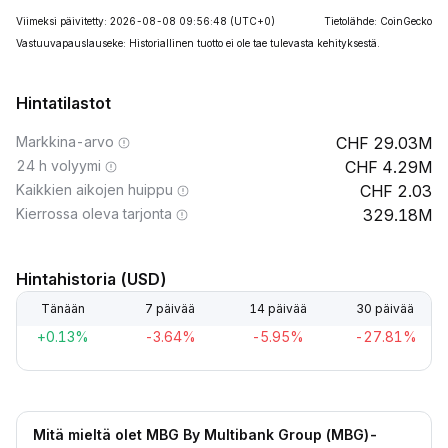
Viimeksi päivitetty: 2026-08-08 09:56:48
(UTC+0)
Tietolähde: CoinGecko
Vastuuvapauslauseke: Historiallinen tuotto ei ole tae tulevasta kehityksestä.
Hintatilastot
Markkina-arvo
29.03M
24 h volyymi
4.29M
Kaikkien aikojen huippu
2.03
Kierrossa oleva tarjonta
329.18M
Hintahistoria (USD)
Tänään
7 päivää
14 päivää
30 päivää
+0.13%
-3.64%
-5.95%
-27.81%
Mitä mieltä olet MBG By Multibank Group (MBG)-