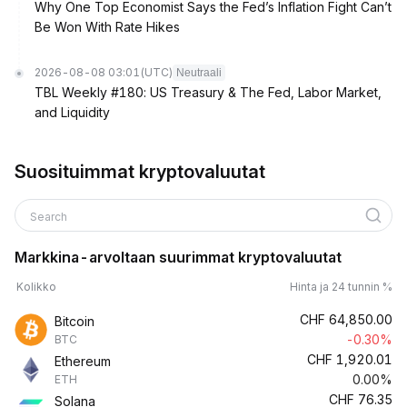
Why One Top Economist Says the Fed’s Inflation Fight Can’t
Be Won With Rate Hikes
2026-08-08 03:01
(UTC)
Neutraali
TBL Weekly #180: US Treasury & The Fed, Labor Market,
and Liquidity
Suosituimmat kryptovaluutat
Search
Markkina-arvoltaan suurimmat kryptovaluutat
Kolikko
Hinta ja 24 tunnin %
CHF
64,850.00
Bitcoin
-0.30%
BTC
CHF
1,920.01
Ethereum
0.00%
ETH
CHF
76.35
Solana