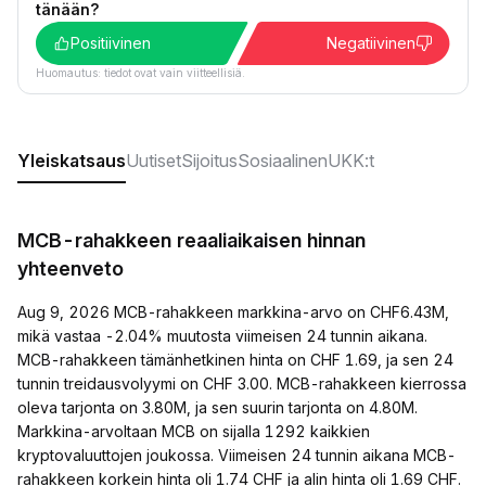
tänään?
Positiivinen
Negatiivinen
Huomautus: tiedot ovat vain viitteellisiä.
Yleiskatsaus
Uutiset
Sijoitus
Sosiaalinen
UKK:t
MCB-rahakkeen reaaliaikaisen hinnan
yhteenveto
Aug 9, 2026 MCB-rahakkeen markkina-arvo on CHF6.43M,
mikä vastaa -2.04% muutosta viimeisen 24 tunnin aikana.
MCB-rahakkeen tämänhetkinen hinta on CHF 1.69, ja sen 24
tunnin treidausvolyymi on CHF 3.00. MCB-rahakkeen kierrossa
oleva tarjonta on 3.80M, ja sen suurin tarjonta on 4.80M.
Markkina-arvoltaan MCB on sijalla 1292 kaikkien
kryptovaluuttojen joukossa. Viimeisen 24 tunnin aikana MCB-
rahakkeen korkein hinta oli 1.74 CHF ja alin hinta oli 1.69 CHF.