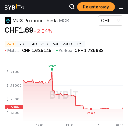
Rekisteröidy
Kryptohinnat
MUX Protocol-hinta MCB
MUX Protocol-hinta
MCB
CHF
CHF1.69
-2.04%
24H
7D
14D
30D
60D
200D
1Y
Matala
CHF
1.685145
Korkea
CHF
1.739933