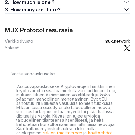
2. How much is one ?
3. How many are there?
MUX Protocol resurssia
Verkkosivusto
mux.network
Yhteisö
Vastuuvapauslauseke
Vastuuvapauslauseke Kryptovarojen hankkiminen
kryptovaroihin sisältää merkittäviä markkinariskejä,
mukaan lukien äärimmäinen volatiliteetti ja koko
pääoman mahdollinen menettäminen. Bybit EU
sanoutuu irti kaikesta vastuusta toimien tuloksista.
Mikään tässä esitetty ei ole taloudellinen neuvo,
suositus tai tarjous ostaa, myydä tai pitää hallussa
digitaalisia varoja. Käyttäjien tulee arvioida
taloudellinen tilanteensa itsenäisesti, ja heitä
kehotetaan konsultoimaan ammattimaisia neuvojia.
Saat kattavan yleiskatsauksen lukemalla
asiakirjamme
riskien ilmoittaminen
ja
käyttöehdot
.