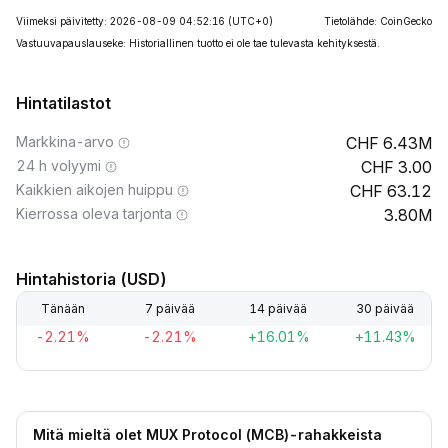
Viimeksi päivitetty: 2026-08-09 04:52:16
(UTC+0)
Tietolähde: CoinGecko
Vastuuvapauslauseke: Historiallinen tuotto ei ole tae tulevasta kehityksestä.
Hintatilastot
Markkina-arvo
6.43M
24 h volyymi
3.00
Kaikkien aikojen huippu
63.12
Kierrossa oleva tarjonta
3.80M
Hintahistoria (USD)
Tänään
7 päivää
14 päivää
30 päivää
-2.21%
-2.21%
+16.01%
+11.43%
Mitä mieltä olet MUX Protocol (MCB)-rahakkeista