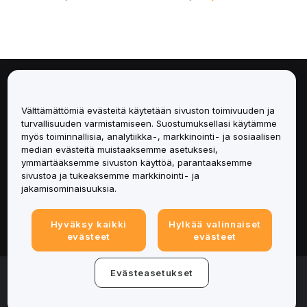
Tietoa
Välttämättömiä evästeitä käytetään sivuston toimivuuden ja
Palvelut
turvallisuuden varmistamiseen. Suostumuksellasi käytämme
myös toiminnallisia, analytiikka-, markkinointi- ja sosiaalisen
median evästeitä muistaaksemme asetuksesi,
Tuki
ymmärtääksemme sivuston käyttöä, parantaaksemme
sivustoa ja tukeaksemme markkinointi- ja
Tuotteet
jakamisominaisuuksia.
Lakiasiat
Hyväksy kaikki
Hylkää valinnaiset
evästeet
evästeet
© 2025-2026 Bybit.eu. All rights reserved.
Evästeasetukset
Palveluehdot
|
Tietosuojaehdot
|
Yritystiedot
(Impressum)
|
Evästeasetukset