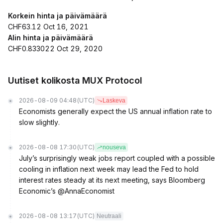
Korkein hinta ja päivämäärä
CHF63.12 Oct 16, 2021
Alin hinta ja päivämäärä
CHF0.833022 Oct 29, 2020
Uutiset kolikosta MUX Protocol
2026-08-09 04:48
(UTC)
Laskeva
Economists generally expect the US annual inflation rate to
slow slightly.
2026-08-08 17:30
(UTC)
nouseva
July’s surprisingly weak jobs report coupled with a possible
cooling in inflation next week may lead the Fed to hold
interest rates steady at its next meeting, says Bloomberg
Economic’s @AnnaEconomist
2026-08-08 13:17
(UTC)
Neutraali