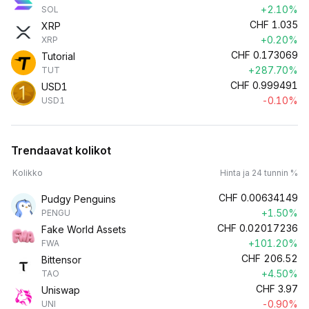
+2.10%
SOL
CHF
1.035
XRP
+0.20%
XRP
CHF
0.173069
Tutorial
+287.70%
TUT
CHF
0.999491
USD1
-0.10%
USD1
Trendaavat kolikot
Kolikko
Hinta ja 24 tunnin %
CHF
0.00634149
Pudgy Penguins
+1.50%
PENGU
CHF
0.02017236
Fake World Assets
+101.20%
FWA
CHF
206.52
Bittensor
+4.50%
TAO
CHF
3.97
Uniswap
-0.90%
UNI