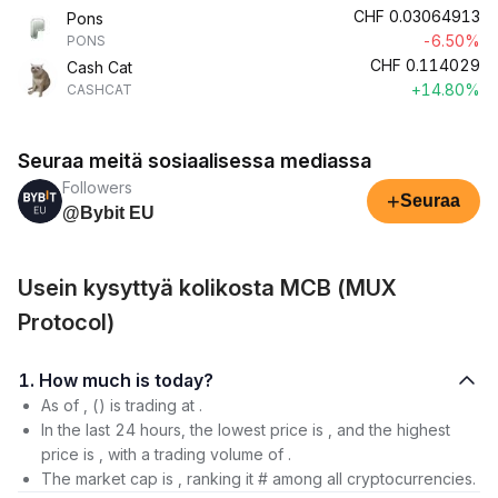
CHF
0.03064913
Pons
-6.50%
PONS
CHF
0.114029
Cash Cat
+14.80%
CASHCAT
Seuraa meitä sosiaalisessa mediassa
Followers
+
Seuraa
@Bybit EU
Usein kysyttyä kolikosta MCB (MUX
Protocol)
1. How much is today?
As of , () is trading at .
In the last 24 hours, the lowest price is , and the highest
price is , with a trading volume of .
The market cap is , ranking it # among all cryptocurrencies.