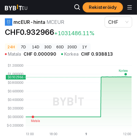
Rekisteröidy
Kryptohinnat
mcEUR-hinta MCEUR
mcEUR-hinta
MCEUR
CHF
CHF0.932966
+1031486.11%
24H
7D
14D
30D
60D
200D
1Y
Matala
CHF
0.000090
Korkea
CHF
0.938813