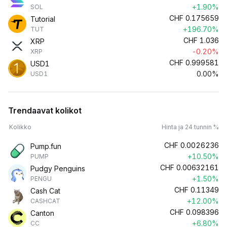
+1.90%
SOL
CHF
0.175659
Tutorial
+196.70%
TUT
CHF
1.036
XRP
-0.20%
XRP
CHF
0.999581
USD1
0.00%
USD1
Trendaavat kolikot
Kolikko
Hinta ja 24 tunnin %
CHF
0.0026236
Pump.fun
+10.50%
PUMP
CHF
0.00632161
Pudgy Penguins
+1.50%
PENGU
CHF
0.11349
Cash Cat
+12.00%
CASHCAT
CHF
0.098396
Canton
+6.80%
CC