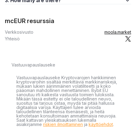
3. How many are there?
mcEUR resurssia
Verkkosivusto
moola.market
Yhteisö
Vastuuvapauslauseke
Vastuuvapauslauseke Kryptovarojen hankkiminen
kryptovaroihin sisältää merkittäviä markkinariskejä,
mukaan lukien äärimmäinen volatiliteetti ja koko
pääoman mahdollinen menettäminen. Bybit EU
sanoutuu irti kaikesta vastuusta toimien tuloksista.
Mikään tässä esitetty ei ole taloudellinen neuvo,
suositus tai tarjous ostaa, myydä tai pitää hallussa
digitaalisia varoja. Käyttäjien tulee arvioida
taloudellinen tilanteensa itsenäisesti, ja heitä
kehotetaan konsultoimaan ammattimaisia neuvojia.
Saat kattavan yleiskatsauksen lukemalla
asiakirjamme
riskien ilmoittaminen
ja
käyttöehdot
.