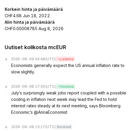
Korkein hinta ja päivämäärä
CHF4.68 Jun 18, 2022
Alin hinta ja päivämäärä
CHF0.00008785 Aug 8, 2026
Uutiset kolikosta mcEUR
2026-08-09 04:48
(UTC)
Laskeva
Economists generally expect the US annual inflation rate to
slow slightly.
2026-08-08 17:30
(UTC)
nouseva
July’s surprisingly weak jobs report coupled with a possible
cooling in inflation next week may lead the Fed to hold
interest rates steady at its next meeting, says Bloomberg
Economic’s @AnnaEconomist
2026-08-08 13:17
(UTC)
Neutraali