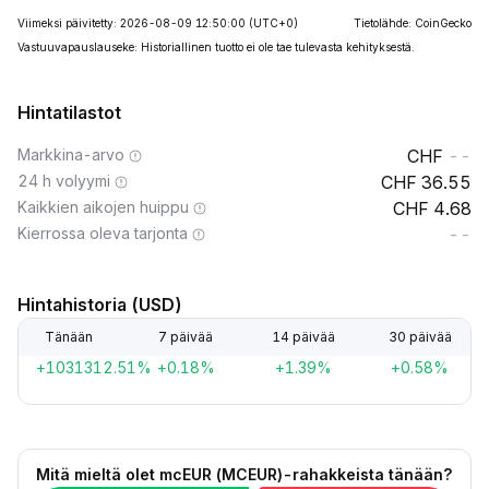
Viimeksi päivitetty: 2026-08-09 12:50:00
(UTC+0)
Tietolähde: CoinGecko
Vastuuvapauslauseke: Historiallinen tuotto ei ole tae tulevasta kehityksestä.
Hintatilastot
Markkina-arvo
--
24 h volyymi
36.55
Kaikkien aikojen huippu
4.68
Kierrossa oleva tarjonta
--
Hintahistoria (USD)
Tänään
7 päivää
14 päivää
30 päivää
+1031312.51%
+0.18%
+1.39%
+0.58%
Mitä mieltä olet mcEUR (MCEUR)-rahakkeista tänään?