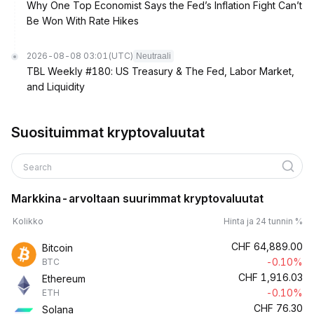
Why One Top Economist Says the Fed’s Inflation Fight Can’t
Be Won With Rate Hikes
2026-08-08 03:01
(UTC)
Neutraali
TBL Weekly #180: US Treasury & The Fed, Labor Market,
and Liquidity
Suosituimmat kryptovaluutat
Search
Markkina-arvoltaan suurimmat kryptovaluutat
Kolikko
Hinta ja 24 tunnin %
CHF
64,889.00
Bitcoin
-0.10%
BTC
CHF
1,916.03
Ethereum
-0.10%
ETH
CHF
76.30
Solana