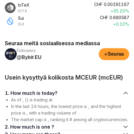
CHF
0.00291167
IoTeX
+35.20%
IOTX
CHF
0.690587
Sui
+0.10%
SUI
Seuraa meitä sosiaalisessa mediassa
Followers
+
Seuraa
@Bybit EU
Usein kysyttyä kolikosta MCEUR (mcEUR)
1. How much is today?
As of , () is trading at .
In the last 24 hours, the lowest price is , and the highest
price is , with a trading volume of .
The market cap is , ranking it # among all cryptocurrencies.
2. How much is one ?