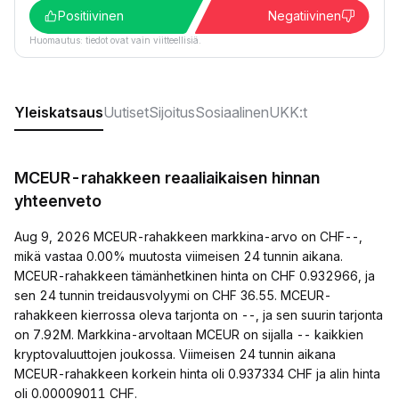
Positiivinen
Negatiivinen
Huomautus: tiedot ovat vain viitteellisiä.
Yleiskatsaus
Uutiset
Sijoitus
Sosiaalinen
UKK:t
MCEUR-rahakkeen reaaliaikaisen hinnan
yhteenveto
Aug 9, 2026 MCEUR-rahakkeen markkina-arvo on CHF--,
mikä vastaa 0.00% muutosta viimeisen 24 tunnin aikana.
MCEUR-rahakkeen tämänhetkinen hinta on CHF 0.932966, ja
sen 24 tunnin treidausvolyymi on CHF 36.55. MCEUR-
rahakkeen kierrossa oleva tarjonta on --, ja sen suurin tarjonta
on 7.92M. Markkina-arvoltaan MCEUR on sijalla -- kaikkien
kryptovaluuttojen joukossa. Viimeisen 24 tunnin aikana
MCEUR-rahakkeen korkein hinta oli 0.937334 CHF ja alin hinta
oli 0.00009011 CHF.