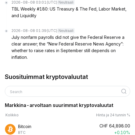
2026-08-08 03:01
(UTC)
Neutraali
TBL Weekly #180: US Treasury & The Fed, Labor Market,
and Liquidity
2026-08-08 01:39
(UTC)
Neutraali
July nonfarm payrolls did not give the Federal Reserve a
clear answer; the “New Federal Reserve News Agency”:
whether to raise rates in September still depends on
inflation.
Suosituimmat kryptovaluutat
Search
Markkina-arvoltaan suurimmat kryptovaluutat
Kolikko
Hinta ja 24 tunnin %
CHF
64,898.00
Bitcoin
+0.10%
BTC