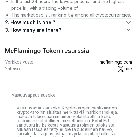
In the last 24 hours, the lowest price is , and the highest
price is , with a trading volume of .
The market cap is , ranking it # among all cryptocurrencies.
2. How much is one ?
3. How many are there?
McFlamingo Token resurssia
Verkkosivusto
mcflamingo.com
Yhteisö
t.me
Vastuuvapauslauseke
Vastuuvapauslauseke Kryptovarojen hankkiminen
kryptovaroihin sisältää merkittäviä markkinariskejä,
mukaan lukien äärimmäinen volatiliteetti ja koko
pääoman mahdollinen menettäminen. Bybit EU
sanoutuu irti kaikesta vastuusta toimien tuloksista.
Mikään tässä esitetty ei ole taloudellinen neuvo,
suositus tai tarjous ostaa, myydä tai pitää hallussa