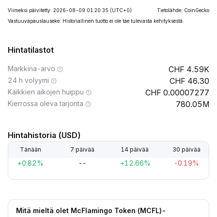
Viimeksi päivitetty: 2026-08-09 01:20:35
(UTC+0)
Tietolähde: CoinGecko
Vastuuvapauslauseke: Historiallinen tuotto ei ole tae tulevasta kehityksestä.
Hintatilastot
Markkina-arvo
4.59K
24 h volyymi
46.30
Kaikkien aikojen huippu
0.00007277
Kierrossa oleva tarjonta
780.05M
Hintahistoria (USD)
Tänään
7 päivää
14 päivää
30 päivää
+0.82%
--
+12.66%
-0.19%
Mitä mieltä olet McFlamingo Token (MCFL)-