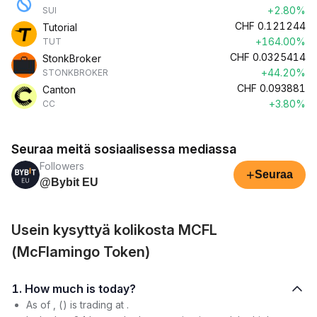
+2.80%
SUI
CHF
0.121244
Tutorial
+164.00%
TUT
CHF
0.0325414
StonkBroker
+44.20%
STONKBROKER
CHF
0.093881
Canton
+3.80%
CC
Seuraa meitä sosiaalisessa mediassa
Followers
+
Seuraa
@Bybit EU
Usein kysyttyä kolikosta MCFL
(McFlamingo Token)
1. How much is today?
As of , () is trading at .