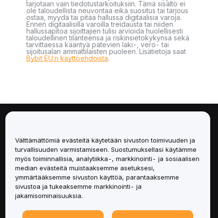
tarjotaan vain tiedotustarkoituksiin. Tämä sisältö ei
ole taloudellista neuvontaa eikä suositus tai tarjous
ostaa, myydä tai pitää hallussa digitaalisia varoja.
Ennen digitaalisilla varoilla treidausta tai niiden
hallussapitoa sijoittajien tulisi arvioida huolellisesti
taloudellinen tilanteensa ja riskinsietokykynsä sekä
tarvittaessa kääntyä pätevien laki-, vero- tai
sijoitusalan ammattilaisten puoleen. Lisätietoja saat
Bybit EU:n käyttöehdoista
.
Tietoa
Välttämättömiä evästeitä käytetään sivuston toimivuuden ja
Palvelut
turvallisuuden varmistamiseen. Suostumuksellasi käytämme
myös toiminnallisia, analytiikka-, markkinointi- ja sosiaalisen
median evästeitä muistaaksemme asetuksesi,
Tuki
ymmärtääksemme sivuston käyttöä, parantaaksemme
sivustoa ja tukeaksemme markkinointi- ja
Tuotteet
jakamisominaisuuksia.