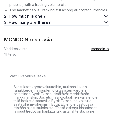
price is , with a trading volume of .
The market cap is , ranking it # among all cryptocurrencies.
2. How much is one ?
3. How many are there?
MCNCOIN resurssia
Verkkosivusto
mcncoin.io
Yhteisö
Vastuuvapauslauseke
Sijoitukset kryptovaluuttoihin, mukaan lukien -
rahakkeiden ja muiden digitaalisten varojen
ostaminen Bybit EU:ssa, sisältävät merkittävän
markkinariskin. Jos etsimäsi digitaalinen vara ei ole
tällä hetkellä saatavilla Bybit EU:ssa, se voi tulla
saataville myöhemmin. Bybit EU ei ole vastuussa
mistään sijoitustuloksista. Tässä esitetyt hintatiedot
ja muut tiedot on hankittu julkisista lähteistä, ja ne