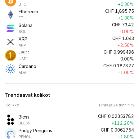
+0.30%
BTC
CHF
1,895.75
Ethereum
+1.30%
ETH
CHF
73.42
Solana
-0.90%
SOL
CHF
1.043
XRP
-2.50%
XRP
CHF
0.999496
USD1
0.00%
USD1
CHF
0.187827
Cardano
-1.00%
ADA
Trendaavat kolikot
Kolikko
Hinta ja 24 tunnin %
CHF
0.02353782
Bless
+112.20%
BLESS
CHF
0.0061754
Pudgy Penguins
+1.80%
PENGU