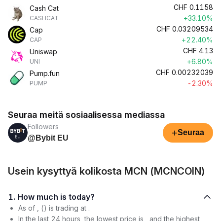
CHF
0.1158
Cash Cat
+33.10%
CASHCAT
CHF
0.03209534
Cap
+22.40%
CAP
CHF
4.13
Uniswap
+6.80%
UNI
CHF
0.00232039
Pump.fun
-2.30%
PUMP
Seuraa meitä sosiaalisessa mediassa
Followers
+
Seuraa
@Bybit EU
Usein kysyttyä kolikosta MCN (MCNCOIN)
1. How much is today?
As of , () is trading at .
In the last 24 hours, the lowest price is , and the highest