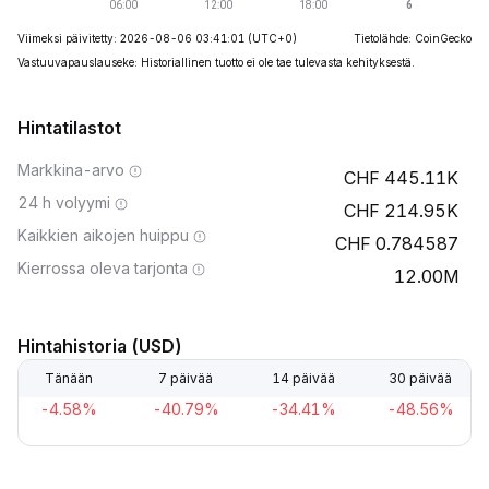
Viimeksi päivitetty: 2026-08-06 03:41:01
(UTC+0)
Tietolähde: CoinGecko
Vastuuvapauslauseke: Historiallinen tuotto ei ole tae tulevasta kehityksestä.
Hintatilastot
Markkina-arvo
445.11K
24 h volyymi
214.95K
Kaikkien aikojen huippu
0.784587
Kierrossa oleva tarjonta
12.00M
Hintahistoria (USD)
Tänään
7 päivää
14 päivää
30 päivää
-4.58%
-40.79%
-34.41%
-48.56%