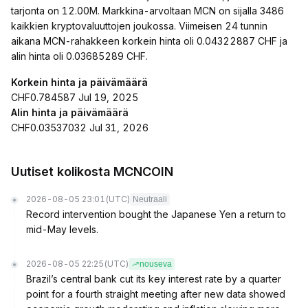
tarjonta on 12.00M. Markkina-arvoltaan MCN on sijalla 3486
kaikkien kryptovaluuttojen joukossa. Viimeisen 24 tunnin
aikana MCN-rahakkeen korkein hinta oli 0.04322887 CHF ja
alin hinta oli 0.03685289 CHF.
Korkein hinta ja päivämäärä
CHF0.784587 Jul 19, 2025
Alin hinta ja päivämäärä
CHF0.03537032 Jul 31, 2026
Uutiset kolikosta MCNCOIN
2026-08-05 23:01
(UTC)
Neutraali
Record intervention bought the Japanese Yen a return to
mid-May levels.
2026-08-05 22:25
(UTC)
nouseva
Brazil’s central bank cut its key interest rate by a quarter
point for a fourth straight meeting after new data showed