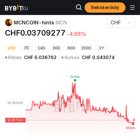
Rekisteröidy
Kryptohinnat
MCNCOIN-hinta MCN
MCNCOIN-hinta
MCN
CHF
CHF0.03709277
-4.68%
24H
7D
14D
30D
60D
200D
1Y
Matala
CHF
0.036762
Korkea
CHF
0.043074