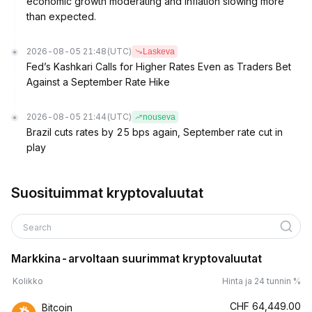
economic growth moderating and inflation slowing more
than expected.
2026-08-05 21:48
(UTC)
Laskeva
Fed’s Kashkari Calls for Higher Rates Even as Traders Bet
Against a September Rate Hike
2026-08-05 21:44
(UTC)
nouseva
Brazil cuts rates by 25 bps again, September rate cut in
play
Suosituimmat kryptovaluutat
Search
Markkina-arvoltaan suurimmat kryptovaluutat
Kolikko
Hinta ja 24 tunnin %
CHF
64,449.00
Bitcoin