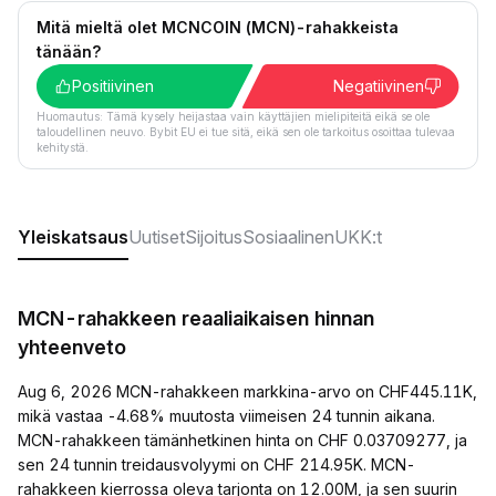
Mitä mieltä olet MCNCOIN (MCN)-rahakkeista
tänään?
Positiivinen
Negatiivinen
Huomautus: Tämä kysely heijastaa vain käyttäjien mielipiteitä eikä se ole
taloudellinen neuvo. Bybit EU ei tue sitä, eikä sen ole tarkoitus osoittaa tulevaa
kehitystä.
Yleiskatsaus
Uutiset
Sijoitus
Sosiaalinen
UKK:t
MCN-rahakkeen reaaliaikaisen hinnan
yhteenveto
Aug 6, 2026 MCN-rahakkeen markkina-arvo on CHF445.11K,
mikä vastaa -4.68% muutosta viimeisen 24 tunnin aikana.
MCN-rahakkeen tämänhetkinen hinta on CHF 0.03709277, ja
sen 24 tunnin treidausvolyymi on CHF 214.95K. MCN-
rahakkeen kierrossa oleva tarjonta on 12.00M, ja sen suurin